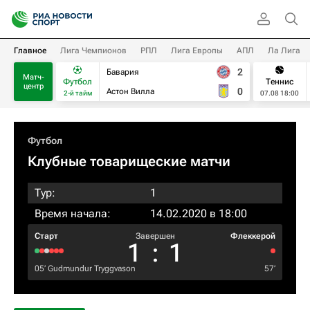
Главное
Лига Чемпионов
РПЛ
Лига Европы
АПЛ
Ла Лига
2
Бавария
Матч-
Футбол
Теннис
центр
0
Астон Вилла
2-й тайм
07.08 18:00
Футбол
Клубные товарищеские матчи
Тур:
1
Время начала:
14.02.2020 в 18:00
Старт
Завершен
Флеккерой
1
:
1
05‎’‎
Gudmundur Tryggvason
57‎’‎