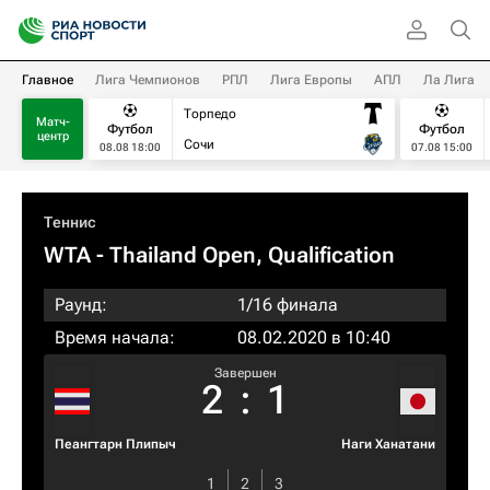
Главное
Лига Чемпионов
РПЛ
Лига Европы
АПЛ
Ла Лига
Торпедо
Матч-
Футбол
Футбол
центр
Сочи
08.08 18:00
07.08 15:00
Теннис
WTA
- Thailand Open, Qualification
Раунд:
1/16 финала
Время начала:
08.02.2020 в 10:40
Завершен
2
:
1
Пеангтарн Плипыч
Наги Ханатани
1
2
3