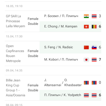
18.05, 19:10
3
1
Р. Босеил
П. Плипыч
GP SAR La
Female
Princesse
Double
Lalla Meryem
6
6
E. Chong
M. Kempen
15.04, 17:30
Open
6
6
S. Feng
N. Radisic
Capfinances
Female
Rouen
Double
7
2
M. Kobori
П. Плипыч
Metropole
09.04, 14:35
J.
O.
Billie Jean
0
0
Altansarnai
Khasbaatar
King Cup
Female
Group 1 -
Double
6
6
П. Плипыч
K. Yodpetch
Asia/Oceania
08.04, 09:15