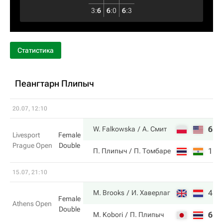
3
:
6
6
:
0
6
:
3
Статистика
Пеангтарн Плипыч
20.07, 12:10
6
6
W. Falkowska
А. Смит
Livesport
Female
Prague Open
Double
1
2
П. Плипыч
П. Томбаре
15.07, 21:10
4
6
M. Brooks
И. Хаверлаг
Female
Athens Open
Double
6
4
M. Kobori
П. Плипыч