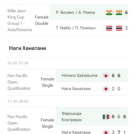
Billie Jean
6
6
Р. Босеил
А. Раина
King Cup
Female
Group 1 -
Double
3
4
T. Naklo
П. Плипыч
Asia/Oceania
Наги Ханатани
23.09, 07:00
6
6
Himeno Sakatsume
Pan Pacific
Female
Open,
Single
Qualification
2
0
Наги Ханатани
17.09, 08:50
Фернанда
6
6
6
Pan Pacific
Контрерас
Female
Open,
Single
Qualification
3
7
1
Наги Ханатани