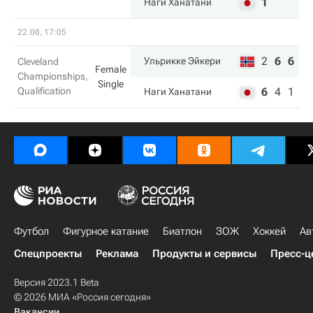
1
Наги Ханатани
22.08, 17:05
2
6
6
Ульрикке Эйкери
Cleveland
Female
Championships,
Single
Qualification
6
4
1
Наги Ханатани
Футбол
Фигурное катание
Биатлон
ЗОЖ
Хоккей
Ав
Спецпроекты
Реклама
Продукты и сервисы
Пресс-ц
Версия 2023.1 Beta
© 2026 МИА «Россия сегодня»
Вакансии