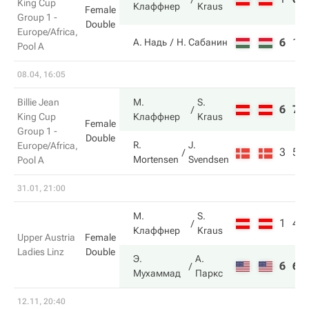
King Cup
Клаффнер
Kraus
Female
Group 1 -
Double
Europe/Africa,
6
1
А. Надь
Н. Сабанин
Pool A
08.04, 16:05
Billie Jean
М.
S.
6
7
King Cup
Клаффнер
Kraus
Female
Group 1 -
Double
R.
J.
Europe/Africa,
3
5
Mortensen
Svendsen
Pool A
31.01, 21:00
М.
S.
1
4
Клаффнер
Kraus
Upper Austria
Female
Ladies Linz
Double
Э.
А.
6
6
Мухаммад
Паркс
12.11, 20:40