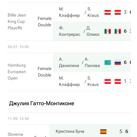
М.
S.
3
6
Billie Jean
Клаффнер
Kraus
Female
King Cup
Double
Playoffs
Ф.
Д.
6
3
Контрерас
Олмос
26.07, 15:05
А.
А.
6
6
Hamburg
Данилина
Панова
Female
European
Double
Open
М.
S.
1
3
Клаффнер
Kraus
Джулия Гатто-Монтиконе
11.09, 13:50
5
6
6
Кристина Буча
Slovenia