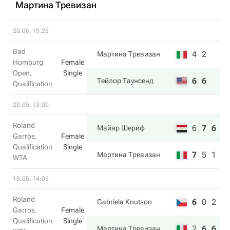
Мартина Тревизан
20.06, 15:25
Bad
4
2
Мартина Тревизан
Homburg
Female
Open,
Single
6
6
Тейлор Таунсенд
Qualification
20.05, 13:00
Roland
6
7
6
Майар Шериф
Garros,
Female
Qualification
Single
7
5
1
Мартина Тревизан
WTA
18.05, 14:05
Roland
6
0
2
Gabriela Knutson
Garros,
Female
Qualification
Single
2
6
6
Мартина Тревизан