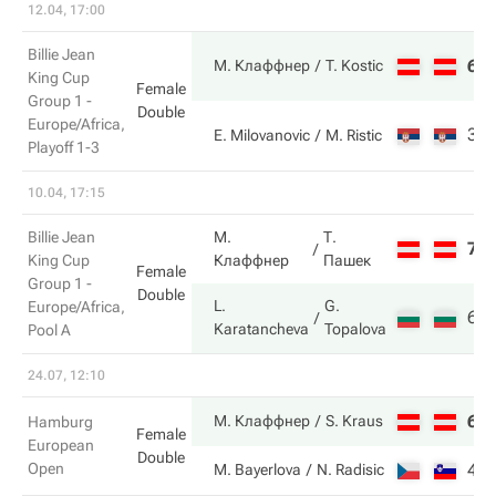
12.04, 17:00
Billie Jean
6
М. Клаффнер
T. Kostic
King Cup
Female
Group 1 -
Double
Europe/Africa,
3
E. Milovanovic
M. Ristic
Playoff 1-3
10.04, 17:15
Billie Jean
М.
Т.
7
King Cup
Клаффнер
Пашек
Female
Group 1 -
Double
L.
G.
Europe/Africa,
6
Karatancheva
Topalova
Pool A
24.07, 12:10
6
М. Клаффнер
S. Kraus
Hamburg
Female
European
Double
Open
4
M. Bayerlova
N. Radisic