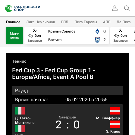
Главное
Лига Чемпионов
РПЛ
Лига Европы
АПЛ
Ла Лига
0
Крылья Советов
Матч-
Футбол
Футбол
центр
2
Балтика
Завершен
Завершен
Теннис
Fed Cup 3 - Fed Cup Group 1 -
Europe/Africa, Event A Pool B
Раунд:
Время начала:
05.02.2020 в 20:55
Завершен
Д. Гатто-
М. Клаффнер
2
:
0
Монтиконе
S. Kraus