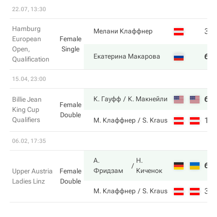
22.07, 13:30
Hamburg
3
Мелани Клаффнер
European
Female
Open,
Single
6
Екатерина Макарова
Qualification
15.04, 23:00
6
К. Гауфф
К. Макнейли
Billie Jean
Female
King Cup
Double
Qualifiers
1
М. Клаффнер
S. Kraus
06.02, 17:35
А.
Н.
6
Фридзам
Киченок
Upper Austria
Female
Ladies Linz
Double
3
М. Клаффнер
S. Kraus