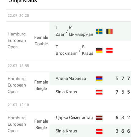
Sinja Kraus
22.07, 20:20
L.
К.
Hamburg
Zaar
Циммерман
Female
European
Double
Open
T.
S.
Brockmann
Kraus
22.07, 15:55
5
7
7
Алина Чараева
Hamburg
Female
European
Single
Open
7
5
5
Sinja Kraus
21.07, 12:10
6
3
2
Дарья Семенистая
Hamburg
Female
European
Single
Open
3
6
6
Sinja Kraus