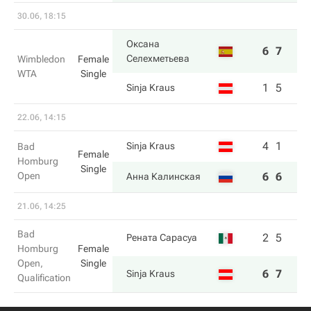
30.06, 18:15
Оксана
6
7
Селехметьева
Wimbledon
Female
WTA
Single
1
5
Sinja Kraus
22.06, 14:15
4
1
Sinja Kraus
Bad
Female
Homburg
Single
Open
6
6
Анна Калинская
21.06, 14:25
Bad
2
5
Рената Сарасуа
Homburg
Female
Open,
Single
6
7
Sinja Kraus
Qualification