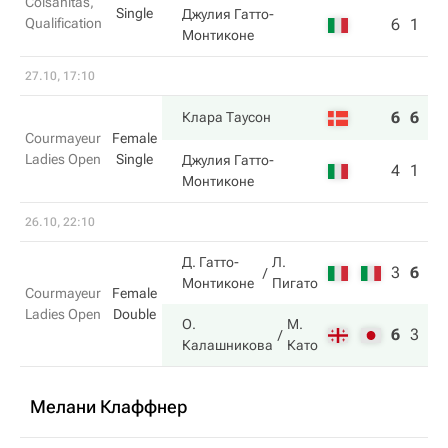
Colsanitas,
Single
Джулия Гатто-
Qualification
6
1
Монтиконе
27.10, 17:10
6
6
Клара Таусон
Courmayeur
Female
Ladies Open
Single
Джулия Гатто-
4
1
Монтиконе
26.10, 22:10
Д. Гатто-
Л.
3
6
6
Монтиконе
Пигато
Courmayeur
Female
Ladies Open
Double
О.
М.
6
3
10
Калашникова
Като
Мелани Клаффнер