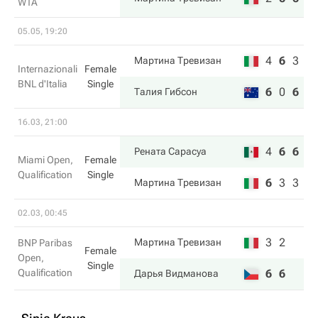
WTA
05.05, 19:20
4
6
3
Мартина Тревизан
Internazionali
Female
BNL d'Italia
Single
6
0
6
Талия Гибсон
16.03, 21:00
4
6
6
Рената Сарасуа
Miami Open,
Female
Qualification
Single
6
3
3
Мартина Тревизан
02.03, 00:45
3
2
Мартина Тревизан
BNP Paribas
Female
Open,
Single
Qualification
6
6
Дарья Видманова