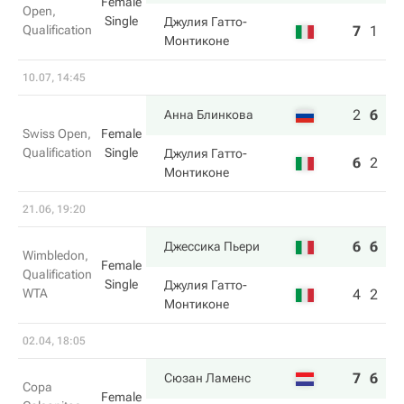
Female
Open,
Single
Джулия Гатто-
Qualification
7
1
2
Монтиконе
10.07, 14:45
2
6
6
Анна Блинкова
Swiss Open,
Female
Qualification
Single
Джулия Гатто-
6
2
4
Монтиконе
21.06, 19:20
6
6
Джессика Пьери
Wimbledon,
Female
Qualification
Single
Джулия Гатто-
WTA
4
2
Монтиконе
02.04, 18:05
7
6
Сюзан Ламенс
Copa
Female