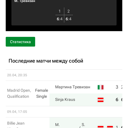
М. Тревизан
1
2
6
:
4
6
:
4
Статистика
Последние матчи между собой
20.04, 20:35
3
2
Мартина Тревизан
Madrid Open,
Female
Qualification
Single
6
6
Sinja Kraus
09.04, 17:05
Billie Jean
М.
S.
1
6