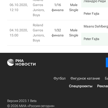
Леандро Риди
06.10.2020,
Garros
1/16
Male
12:10
Juniors,
финала
Single
Peter Fajta
Boys
Roland
Maans Dahlber
04.10.2020,
Garros
1/32
Male
15:00
Juniors,
финала
Single
Peter Fajta
Boys
Футбол
Фигурное катание
Б
Спецпроекты
Рекла
Версия 2023.1 Beta
© 2026 МИА «Россия сегодня»