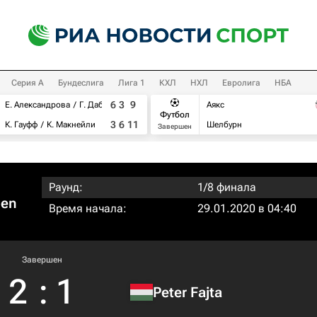
Серия А
Бундеслига
Лига 1
КХЛ
НХЛ
Евролига
НБА
6
3
9
Е. Александрова
Г. Дабровски
Аякс
Футбол
3
6
11
К. Гауфф
К. Макнейли
Шелбурн
Завершен
Раунд:
1/8 финала
pen
Время начала:
29.01.2020 в 04:40
Завершен
2
:
1
Peter Fajta