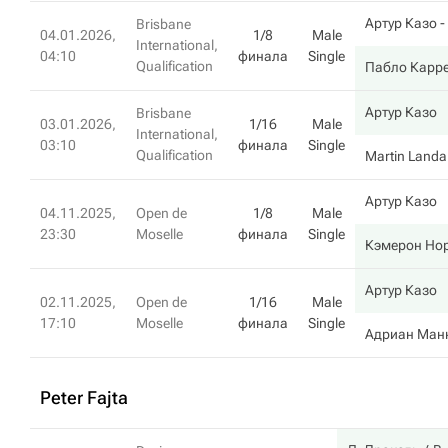
Артур Казо
-
Brisbane
04.01.2026,
1/8
Male
International,
04:10
финала
Single
Qualification
Пабло Карре
Артур Казо
Brisbane
03.01.2026,
1/16
Male
International,
03:10
финала
Single
Qualification
Martin Landa
Артур Казо
04.11.2025,
Open de
1/8
Male
23:30
Moselle
финала
Single
Кэмерон Но
Артур Казо
02.11.2025,
Open de
1/16
Male
17:10
Moselle
финала
Single
Адриан Ман
Peter Fajta