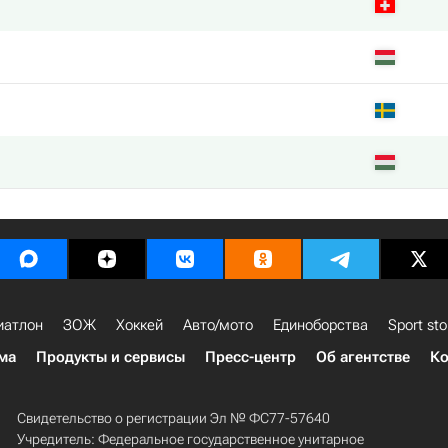
g
иатлон
ЗОЖ
Хоккей
Авто/мото
Единоборства
Sport sto
ма
Продукты и сервисы
Пресс-центр
Об агентстве
Ко
Свидетельство о регистрации Эл № ФС77-57640
Учредитель: Федеральное государственное унитарное