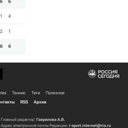
6
6
1
4
2
1
6
6
ries
Теннис
Теги
Полезное
нтакты
RSS
Архив
Главный редактор:
Гаврилова А.В.
Адрес электронной почты Редакции:
r-sport.internet@ria.ru