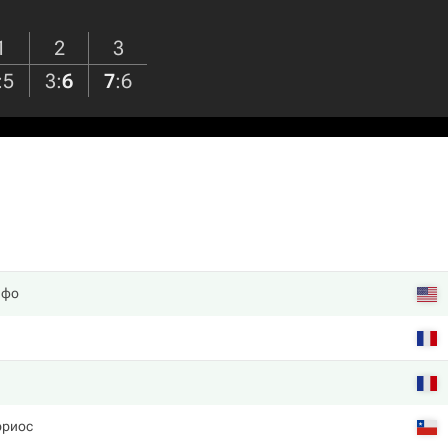
1
2
3
:
5
3
:
6
7
:
6
афо
рриос