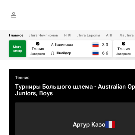
Главное
Лига Чемпионов
РПЛ
Лига Европы
АПЛ
Ла Лига
3
3
А. Калинская
Матч-
Теннис
Теннис
центр
6
6
Д. Шнайдер
Завершен
Завершен
Теннис
Турниры Большого шлема
- Australian O
Juniors, Boys
Артур Казо