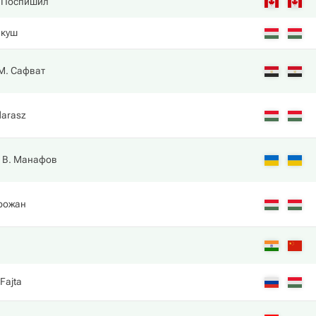
. Поспишил
лкуш
М. Сафват
darasz
В. Манафов
рожан
 Fajta