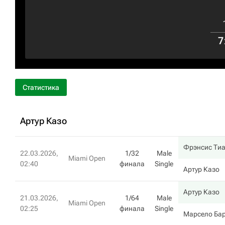
7
Статистика
Артур Казо
Фрэнсис Ти
22.03.2026,
1/32
Male
Miami Open
02:40
финала
Single
Артур Казо
Артур Казо
21.03.2026,
1/64
Male
Miami Open
02:25
финала
Single
Марсело Ба