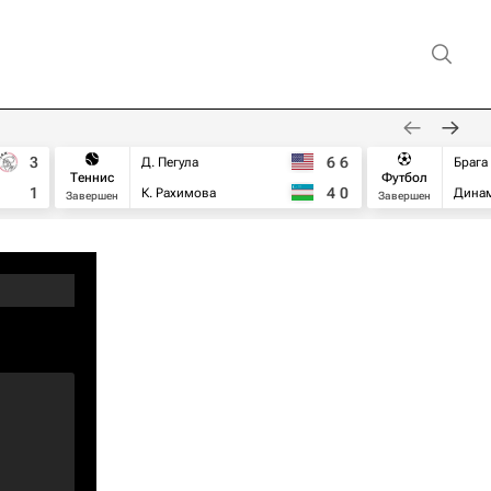
3
6
6
Д. Пегула
Брага
Теннис
Футбол
1
4
0
К. Рахимова
Дина
Завершен
Завершен