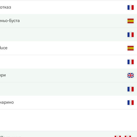
 отказ
ньо-Буста
luce
рри
нарино