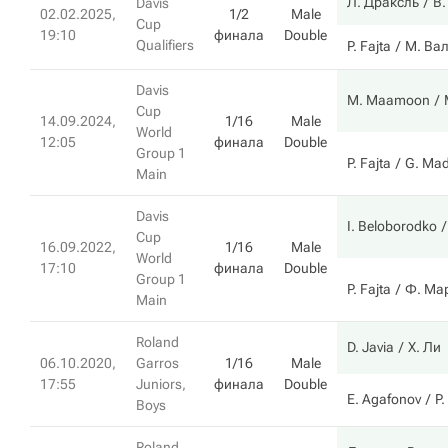
Л. Драксль
В
Davis
02.02.2025,
1/2
Male
Cup
19:10
финала
Double
Qualifiers
P. Fajta
М. Ва
Davis
M. Maamoon
Cup
14.09.2024,
1/16
Male
World
12:05
финала
Double
Group 1
P. Fajta
G. Ma
Main
Davis
I. Beloborodko
Cup
16.09.2022,
1/16
Male
World
17:10
финала
Double
Group 1
P. Fajta
Ф. Ма
Main
Roland
D. Javia
Х. Ли
06.10.2020,
Garros
1/16
Male
17:55
Juniors,
финала
Double
E. Agafonov
P.
Boys
Roland