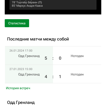
78‎’‎
Торгейр Бёрвен
(П)
85‎’‎
Маркус Андре Кааса
Статистика
Последние матчи между собой
26.01.2024 17:00
Одд Гренланд
Нотоден
5
:
0
27.01.2023 15:00
Одд Гренланд
Нотоден
4
:
1
История встреч
Одд Гренланд