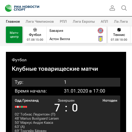
Главное
Лига Чемпионов
РПЛ
Лига Европы
АПЛ
Ла Лига
Бавария
Матч-
Футбол
Теннис
центр
Астон Вилла
07.08 15:00
07.08 18:00
Футбол
Клубные товарищеские матчи
Тур:
1
Время начала:
31.01.2020 в 17:00
Одд Гренланд
Завершен
Нотоден
7
:
0
02‎’‎
Тобиас Леуритсен
(П)
48‎’‎
Marius Bustgaard Larsen
50‎’‎
Маркус Андре Кааса
63‎’‎ (А)
69‎’‎
Торгейр Бёрвен