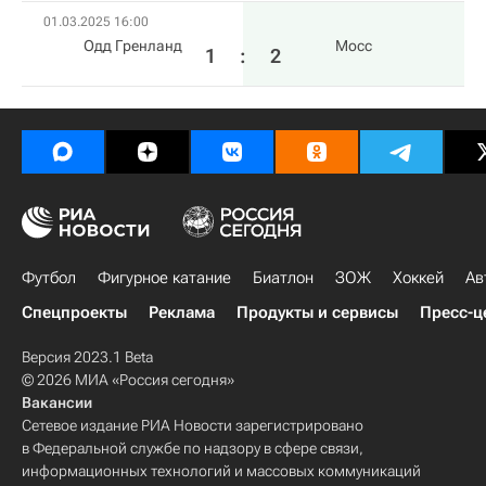
01.03.2025 16:00
Одд Гренланд
Мосс
1
:
2
Футбол
Фигурное катание
Биатлон
ЗОЖ
Хоккей
Ав
Спецпроекты
Реклама
Продукты и сервисы
Пресс-ц
Версия 2023.1 Beta
© 2026 МИА «Россия сегодня»
Вакансии
Сетевое издание РИА Новости зарегистрировано
в Федеральной службе по надзору в сфере связи,
информационных технологий и массовых коммуникаций