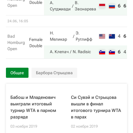
Double
А.
В.
Open
6
6
Сутджиади
Звонарева
24.06, 16:05
Н.
Э.
4
6
2
Bad
Меликар
Рутлифф
Female
Homburg
Double
Open
6
4
1
А. Клепач
N. Radisic
Общее
Барбора Стрыцова
Бабош и Младенович
Си Сувэй и Стрыцова
выиграли итоговый
вышли в финал
турнир WTA в парном
итогового турнира WTA
разряде
в парах
03 ноября 2019
02 ноября 2019