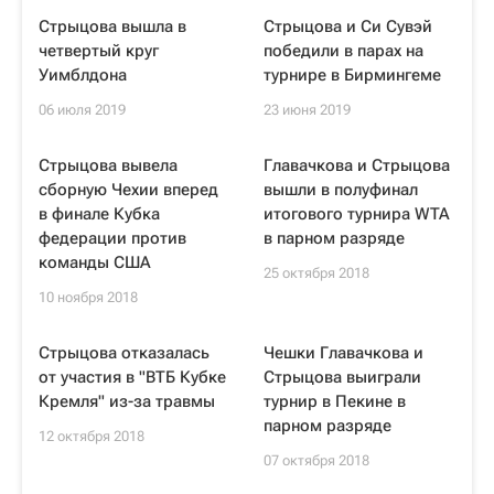
Стрыцова вышла в
Стрыцова и Си Сувэй
четвертый круг
победили в парах на
Уимблдона
турнире в Бирмингеме
06 июля 2019
23 июня 2019
Стрыцова вывела
Главачкова и Стрыцова
сборную Чехии вперед
вышли в полуфинал
в финале Кубка
итогового турнира WTA
федерации против
в парном разряде
команды США
25 октября 2018
10 ноября 2018
Стрыцова отказалась
Чешки Главачкова и
от участия в "ВТБ Кубке
Стрыцова выиграли
Кремля" из-за травмы
турнир в Пекине в
парном разряде
12 октября 2018
07 октября 2018