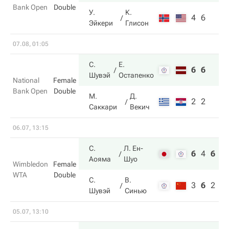
Bank Open
Double
У.
К.
4
6
Эйкери
Глисон
07.08, 01:05
С.
Е.
6
6
Шувэй
Остапенко
National
Female
Bank Open
Double
М.
Д.
2
2
Саккари
Векич
06.07, 13:15
С.
Л. Ен-
6
4
6
Аояма
Шуо
Wimbledon
Female
WTA
Double
С.
В.
3
6
2
Шувэй
Синью
05.07, 13:10