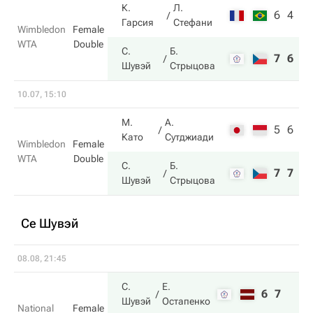
К.
Л.
6
4
Гарсия
Стефани
Wimbledon
Female
WTA
Double
С.
Б.
7
6
Шувэй
Стрыцова
10.07, 15:10
М.
А.
5
6
Като
Сутджиади
Wimbledon
Female
WTA
Double
С.
Б.
7
7
Шувэй
Стрыцова
Се Шувэй
08.08, 21:45
С.
Е.
6
7
Шувэй
Остапенко
National
Female