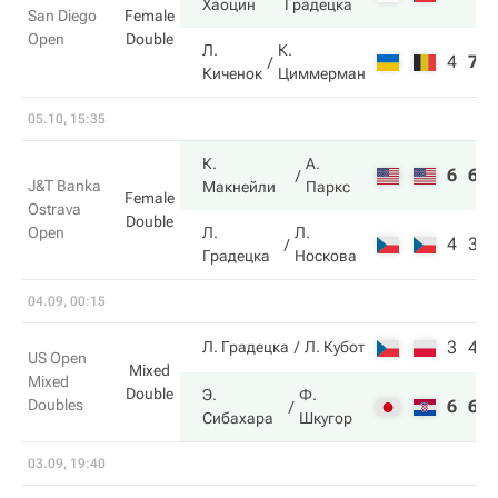
Хаоцин
Градецка
San Diego
Female
Open
Double
Л.
К.
4
7
Киченок
Циммерман
05.10, 15:35
К.
А.
6
6
J&T Banka
Макнейли
Паркс
Female
Ostrava
Double
Open
Л.
Л.
4
3
Градецка
Носкова
04.09, 00:15
3
4
Л. Градецка
Л. Кубот
US Open
Mixed
Mixed
Double
Э.
Ф.
Doubles
6
6
Сибахара
Шкугор
03.09, 19:40