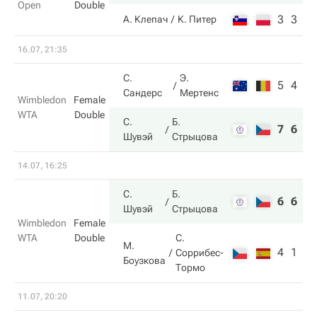
Open
Double
3
3
А. Клепач
К. Питер
16.07, 21:35
С.
Э.
5
4
Сандерс
Мертенс
Wimbledon
Female
WTA
Double
С.
Б.
7
6
Шувэй
Стрыцова
14.07, 16:25
С.
Б.
6
6
Шувэй
Стрыцова
Wimbledon
Female
WTA
Double
С.
М.
4
1
Соррибес-
Боузкова
Тормо
11.07, 20:20