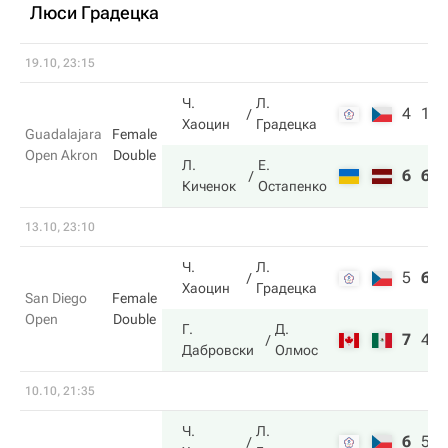
Люси Градецка
19.10, 23:15
Ч.
Л.
4
1
Хаоцин
Градецка
Guadalajara
Female
Open Akron
Double
Л.
Е.
6
6
Киченок
Остапенко
13.10, 23:10
Ч.
Л.
5
6
Хаоцин
Градецка
San Diego
Female
Open
Double
Г.
Д.
7
4
Дабровски
Олмос
10.10, 21:35
Ч.
Л.
6
5