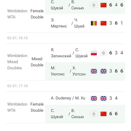
С.
В.
6
4
6
Шувэй
Синью
Wimbledon
Female
WTA
Double
Э.
Ч.
3
6
1
Мертенс
Шуай
03.07, 18:15
Я.
С.
6
3
4
Wimbledon
Зелинский
Шувэй
Mixed
Mixed
Double
Doubles
М.
Х.
3
6
6
Уиллис
Уотсон
02.07, 17:10
3
4
A. Dudeney
M. Xu
Wimbledon
Female
WTA
Double
С.
В.
6
6
Шувэй
Синью