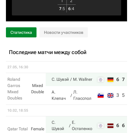
1
2
7
:
5
6
:
4
Статистика
Новости участников
Последние матчи между собой
27.05, 16:30
6
7
Roland
С. Шувэй
M. Wallner
Garros
Mixed
Mixed
Double
А.
Л.
3
5
Doubles
Клепач
Гласспол
10.02, 18:55
С.
Е.
6
6
Шувэй
Остапенко
Qatar Total
Female