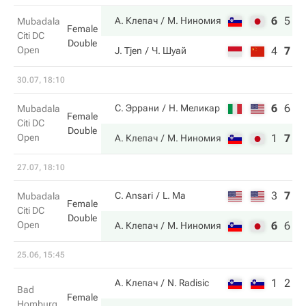
6
5
1
А. Клепач
М. Ниномия
Mubadala
Female
Citi DC
Double
Open
4
7
7
J. Tjen
Ч. Шуай
30.07, 18:10
6
6
1
С. Эррани
Н. Меликар
Mubadala
Female
Citi DC
Double
Open
1
7
1
А. Клепач
М. Ниномия
27.07, 18:10
3
7
6
C. Ansari
L. Ma
Mubadala
Female
Citi DC
Double
Open
6
6
1
А. Клепач
М. Ниномия
25.06, 15:45
1
2
А. Клепач
N. Radisic
Bad
Female
Homburg