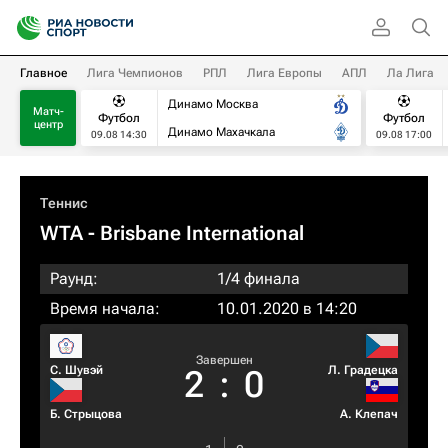
Главное
Лига Чемпионов
РПЛ
Лига Европы
АПЛ
Ла Лига
Динамо Москва
Матч-
Футбол
Футбол
центр
Динамо Махачкала
09.08 14:30
09.08 17:00
Теннис
WTA
- Brisbane International
Раунд:
1/4 финала
Время начала:
10.01.2020 в 14:20
Завершен
С. Шувэй
Л. Градецка
2
:
0
Б. Стрыцова
А. Клепач