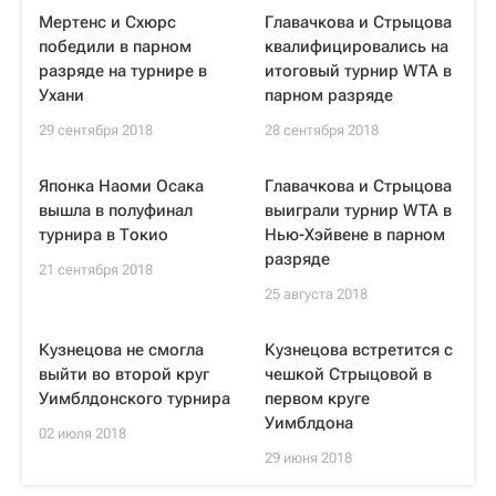
Мертенс и Схюрс
Главачкова и Стрыцова
победили в парном
квалифицировались на
разряде на турнире в
итоговый турнир WTA в
Ухани
парном разряде
29 сентября 2018
28 сентября 2018
Японка Наоми Осака
Главачкова и Стрыцова
вышла в полуфинал
выиграли турнир WTA в
турнира в Токио
Нью-Хэйвене в парном
разряде
21 сентября 2018
25 августа 2018
Кузнецова не смогла
Кузнецова встретится с
выйти во второй круг
чешкой Стрыцовой в
Уимблдонского турнира
первом круге
Уимблдона
02 июля 2018
29 июня 2018