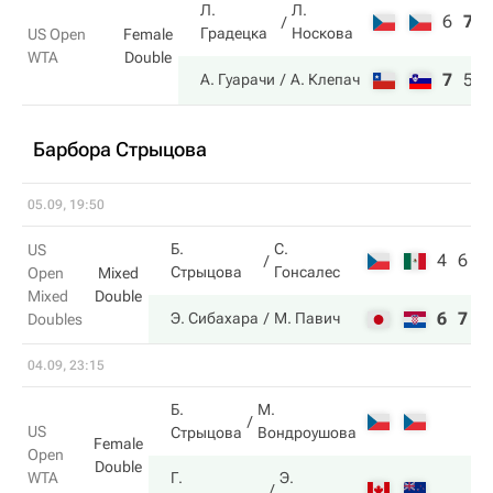
Л.
Л.
6
7
Градецка
Носкова
US Open
Female
WTA
Double
7
5
А. Гуарачи
А. Клепач
Барбора Стрыцова
05.09, 19:50
Б.
С.
US
4
6
Стрыцова
Гонсалес
Open
Mixed
Mixed
Double
6
7
Э. Сибахара
М. Павич
Doubles
04.09, 23:15
Б.
М.
US
Стрыцова
Вондроушова
Female
Open
Double
WTA
Г.
Э.