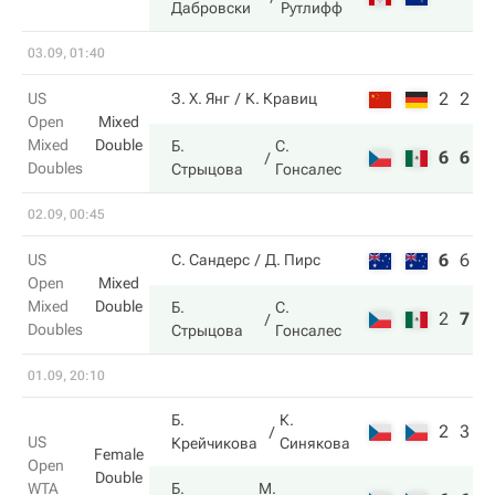
Дабровски
Рутлифф
03.09, 01:40
2
2
US
З. Х. Янг
К. Кравиц
Open
Mixed
Mixed
Double
Б.
С.
6
6
Doubles
Стрыцова
Гонсалес
02.09, 00:45
6
6
9
US
С. Сандерс
Д. Пирс
Open
Mixed
Mixed
Double
Б.
С.
2
7
1
Doubles
Стрыцова
Гонсалес
01.09, 20:10
Б.
К.
2
3
US
Крейчикова
Синякова
Female
Open
Double
WTA
Б.
М.