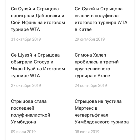
Си Сувэй и Стрыцова
Си Сувэй и Стрыцова
проиграли Дабровски и
вышли в полуфинал
Сюй Ифань на итоговом
итогового турнира WTA
турнире WTA
в Китае
31 октября 2019
29 октября 2019
Се Шувэй и Стрыцова
Симона Халеп
обыграли Стосур и
пробилась в третий
Чжан Шуай на Итоговом
круг теннисного
турнире WTA
турнира в Ухане
27 октября 2019
24 сентября 2019
Стрыцова стала
Стрыцова не пустила
последней
Мертенс в
полуфиналисткой
четвертьфинал
Уимблдона
Уимблдонского турнира
09 июля 2019
08 июля 2019