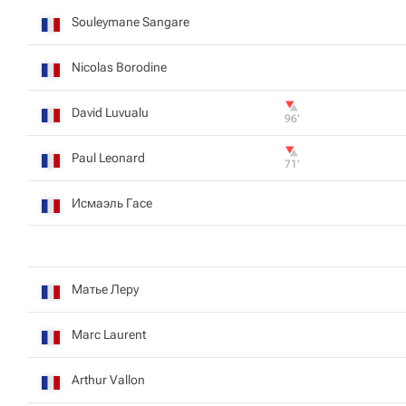
Souleymane Sangare
Nicolas Borodine
David Luvualu
96‎’‎
Paul Leonard
71‎’‎
Исмаэль Гасе
Матье Леру
Marc Laurent
Arthur Vallon