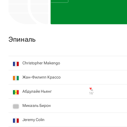
Эпиналь
Christopher Makengo
Жан-Филипп Крассо
Абдулайе Ньянг
16‎’‎
Микаэль Бирон
Jeremy Colin