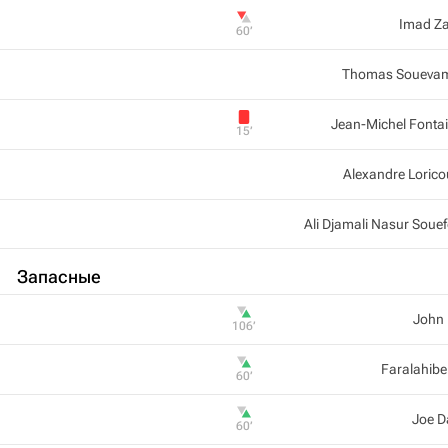
Imad Z
60‎’‎
Thomas Soueva
Jean-Michel Fonta
15‎’‎
Alexandre Lorico
Ali Djamali Nasur Soue
Запасные
John
106‎’‎
Faralahibe
60‎’‎
Joe 
60‎’‎