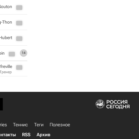
 Souton
g-Thon
Hubert
pin
14
reville
Тренер
ries
Теннис
Теги
Полезное
нтакты
RSS
Архив