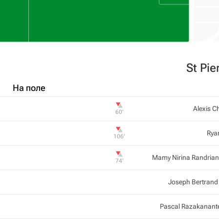
St Pie
На поле
Alexis 
60‎’‎
Rya
106‎’‎
Mamy Nirina Randrian
74‎’‎
Joseph Bertrand
Pascal Razakanant