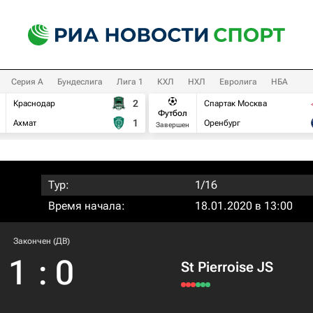
Серия А
Бундеслига
Лига 1
КХЛ
НХЛ
Евролига
НБА
2
Краснодар
Спартак Москва
Футбол
1
Ахмат
Оренбург
Завершен
Тур:
1/16
Время начала:
18.01.2020 в 13:00
Закончен (ДВ)
1
:
0
St Pierroise JS