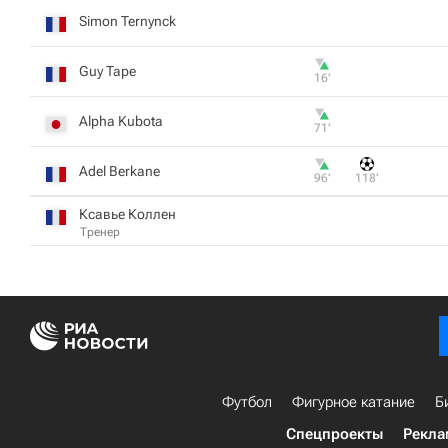
Simon Ternynck
Guy Tape
16‎’‎
Alpha Kubota
71‎’‎
Adel Berkane
96‎’‎
118‎’‎
Ксавье Коллен
Тренер
Футбол
Фигурное катание
Б
Спецпроекты
Рекла