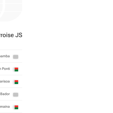
rroise JS
Chamba
n Ponti
arisoa
 Bador
enaina