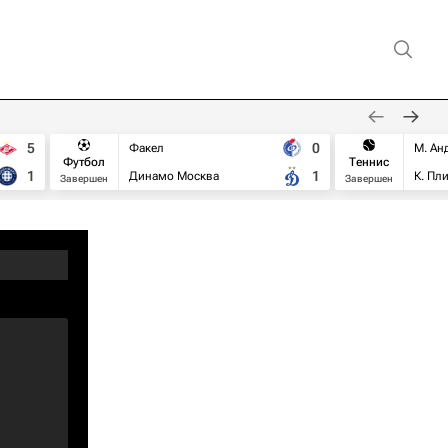
5
0
Факел
М. Ан
Футбол
Теннис
1
1
Динамо Москва
К. Пл
Завершен
Завершен