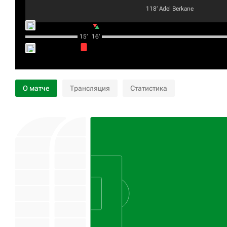
118‎’‎
Adel Berkane
15‎’‎
16‎’‎
О матче
Трансляция
Статистика