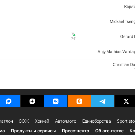
Rajiv
Mickael Tsen
Gerard 
74‎’‎
Anjy Mathias Varda
Christian Daf
иатлон
ЗОЖ
Хоккей
Авто/мото
Единоборства
Sport sto
ма
Продукты и сервисы
Пресс-центр
Об агентстве
Ко