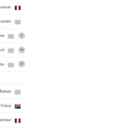
aaouar
manien
ine
9
urt
16
fou
27
 Babas
 Voavy
Damour