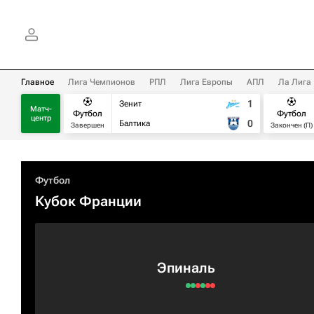
Главное
Лига Чемпионов
РПЛ
Лига Европы
АПЛ
Ла Лига
1
Зенит
Матч-
Футбол
Футбол
центр
0
Балтика
Завершен
Закончен (П)
Футбол
Кубок Франции
Эпиналь