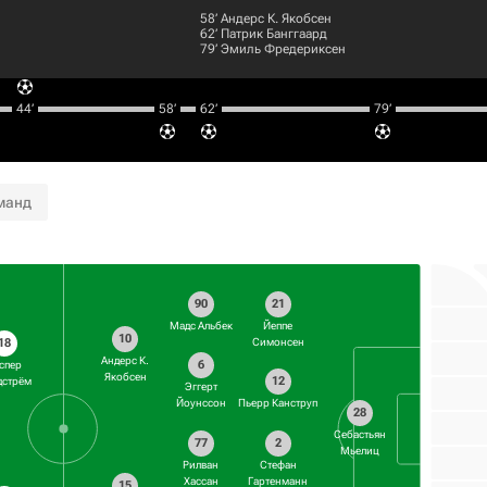
58‎’‎
Андерс К. Якобсен
62‎’‎
Патрик Банггаард
79‎’‎
Эмиль Фредериксен
44‎’‎
58‎’‎
62‎’‎
79‎’‎
манд
90
21
Мадс Альбек
Йеппе
10
18
Симонсен
Андерс К.
6
спер
Якобсен
12
дстрём
Эггерт
Йоунссон
Пьерр Канструп
28
Себастьян
77
2
Мьелиц
Рилван
Стефан
Хассан
Гартенманн
15