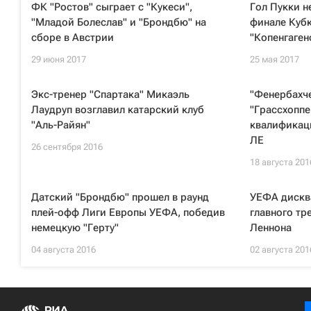
ФК "Ростов" сыграет с "Кукеси",
Гол Пукки н
"Младой Болеслав" и "Брондбю" на
финале Кубк
сборе в Австрии
"Копенгаген
29 июня 2017
25 мая 2017
Экс-тренер "Спартака" Микаэль
"Фенербахч
Лаудруп возглавил катарский клуб
"Грассхоппе
"Аль-Райян"
квалификац
ЛЕ
26 сентября 2016
18 августа 201
Датский "Брондбю" прошел в раунд
УЕФА дискв
плей-офф Лиги Европы УЕФА, победив
главного тр
немецкую "Герту"
Леннона
04 августа 2016
02 августа 201