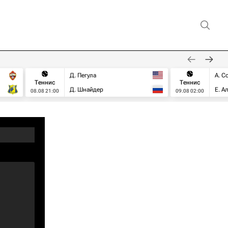
Д. Пегула
А. С
Теннис
Теннис
Д. Шнайдер
Е. А
08.08 21:00
09.08 02:00