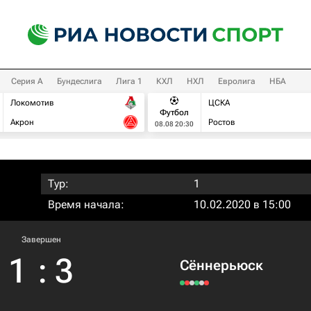
Серия А
Бундеслига
Лига 1
КХЛ
НХЛ
Евролига
НБА
Локомотив
ЦСКА
Футбол
Акрон
Ростов
08.08 20:30
Тур:
1
Время начала:
10.02.2020 в 15:00
Завершен
1
:
3
Сённерьюск