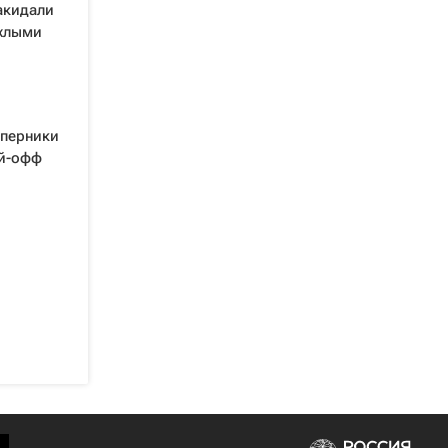
акидали
охлыми
оперники
ей-офф