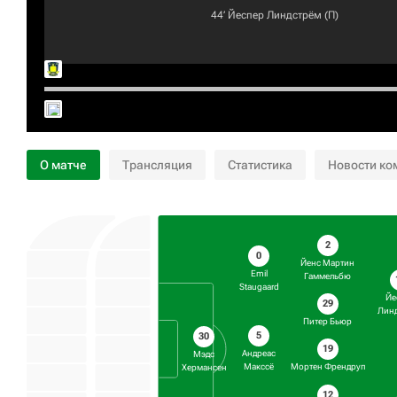
44‎’‎
Йеспер Линдстрём
(П)
О матче
Трансляция
Статистика
Новости ко
2
0
Йенс Мартин
Emil
Гаммельбю
Staugaard
Йе
29
Лин
Питер Бьюр
5
30
19
Андреас
Мэдс
Мортен Френдруп
Макссё
Хермансен
12