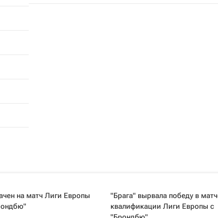
ачен на матч Лиги Европы
"Брага" вырвала победу в матч
Брондбю"
квалификации Лиги Европы с
"Брондбю"