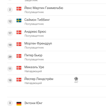
Защитник
Йенс Мартин Гаммельбю
2
Полузащитник
Саймон Тиббинг
12
Полузащитник
Андреас Брюс
17
Полузащитник
Мортен Френдруп
19
Полузащитник
Питер Бьюр
29
Полузащитник
Микаэль Уре
11
Нападающий
Йеспер Линдстрём
18
44‎’‎
Нападающий
Энтони Юнг
3