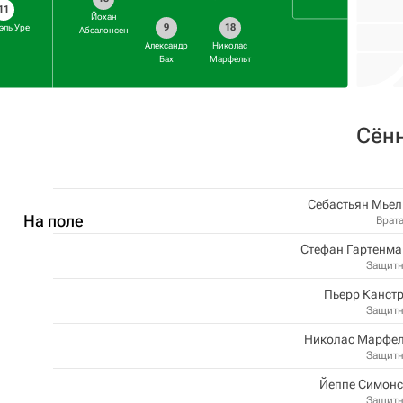
11
Йохан
9
18
эль Уре
Абсалонсен
Александр
Николас
Бах
Марфельт
Сён
Себастьян Мьел
На поле
Врат
Стефан Гартенма
Защит
Пьерр Канст
Защит
Николас Марфел
Защит
Йеппе Симонс
Защит