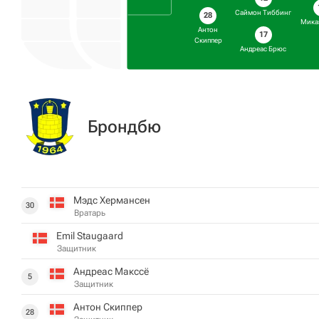
Саймон Тиббинг
28
Мика
Антон
17
Скиппер
Андреас Брюс
Брондбю
Мэдс Хермансен
30
Вратарь
Emil Staugaard
Защитник
Андреас Макссё
5
Защитник
Антон Скиппер
28