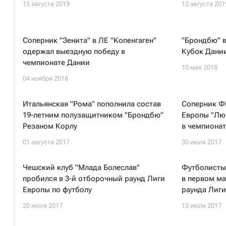
15 августа 2019
12 августа 201
Соперник "Зенита" в ЛЕ "Копенгаген"
"Брондбю" в
одержал выездную победу в
Кубок Дании
чемпионате Дании
10 мая 2018
04 ноября 2018
Итальянская "Рома" пополнила состав
Соперник ФК
19-летним полузащитником "Брондбю"
Европы "Лю
Резаном Корлу
в чемпиона
01 августа 2017
30 июля 2017
Чешский клуб "Млада Болеслав"
Футболисты
пробился в 3-й отборочный раунд Лиги
в первом ма
Европы по футболу
раунда Лиг
20 июля 2017
13 июля 2017