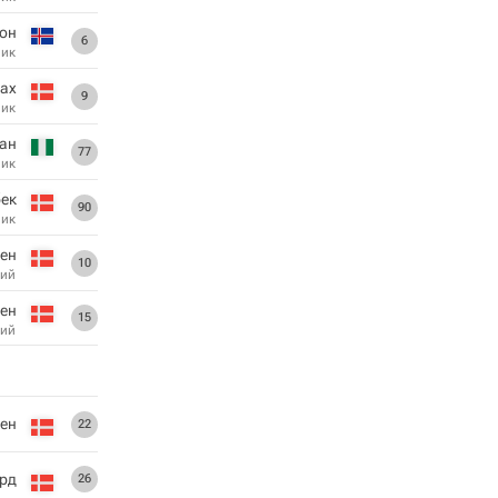
сон
6
ник
Бах
9
ник
сан
77
ник
ек
90
ник
сен
10
ий
ен
15
ий
ен
22
ард
26