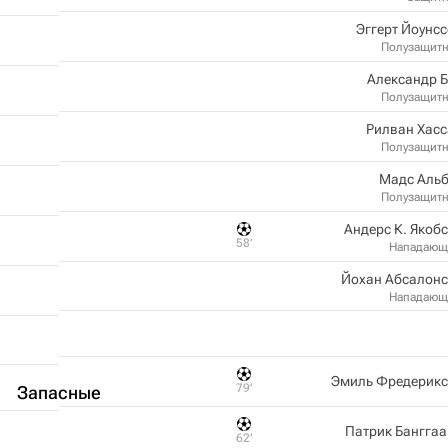
Эггерт Йоунс
Полузащит
Александр 
Полузащит
Рилван Хас
Полузащит
Мадс Альб
Полузащит
Андерс К. Якоб
58‎’‎
Нападающ
Йохан Абсалонс
Нападающ
Эмиль Фредерикс
79‎’‎
Запасные
Патрик Бангга
62‎’‎