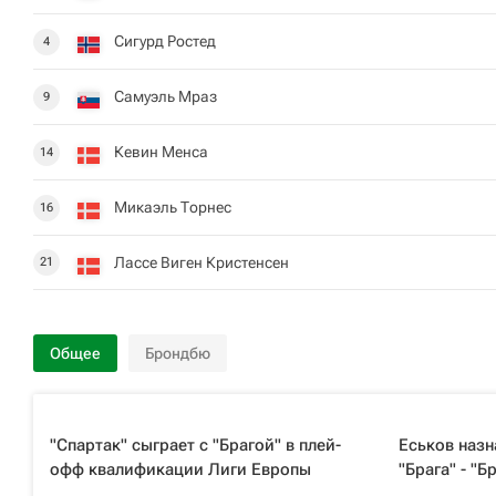
Сигурд Ростед
4
Самуэль Мраз
9
Кевин Менса
14
Микаэль Торнес
16
Лассе Виген Кристенсен
21
Общее
Брондбю
"Спартак" сыграет с "Брагой" в плей-
Еськов назн
офф квалификации Лиги Европы
"Брага" - "