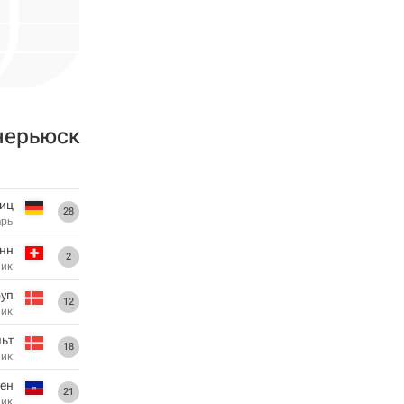
нерьюск
иц
28
арь
нн
2
ник
руп
12
ник
ьт
18
ник
ен
21
ник