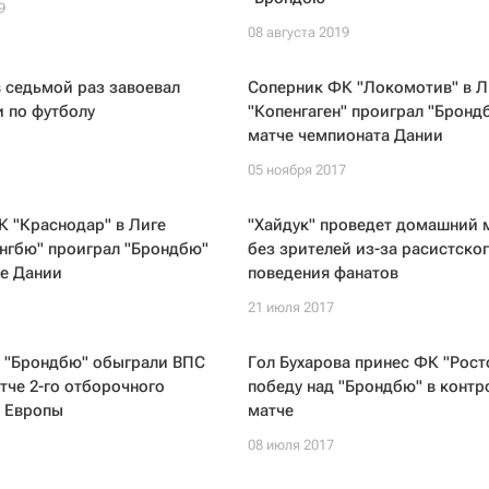
9
08 августа 2019
 седьмой раз завоевал
Соперник ФК "Локомотив" в Л
 по футболу
"Копенгаген" проиграл "Бронд
матче чемпионата Дании
05 ноября 2017
 "Краснодар" в Лиге
"Хайдук" проведет домашний 
нгбю" проиграл "Брондбю"
без зрителей из-за расистско
те Дании
поведения фанатов
21 июля 2017
 "Брондбю" обыграли ВПС
Гол Бухарова принес ФК "Рост
тче 2-го отборочного
победу над "Брондбю" в конт
и Европы
матче
08 июля 2017