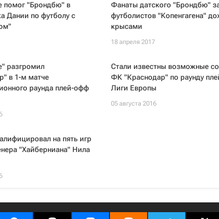
е помог "Брондбю" в
Фанаты датского "Брондбю" з
а Дании по футболу с
футболистов "Копенгагена" д
ом"
крысами
18 апреля 2017
е" разгромил
Стали известны возможные с
р" в 1-м матче
ФК "Краснодар" по раунду пл
ионного раунда плей-офф
Лиги Европы
05 августа 2016
6
алифицировал на пять игр
енера "Хайберниана" Нила
6