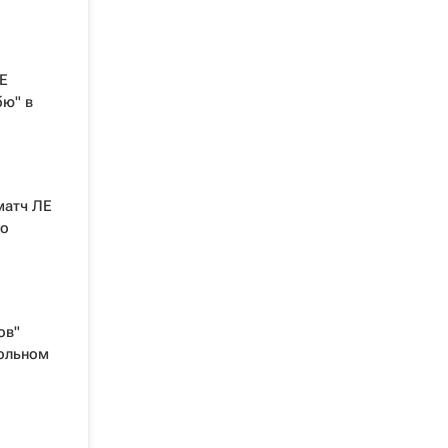
Е
бю" в
матч ЛЕ
го
ов"
рольном