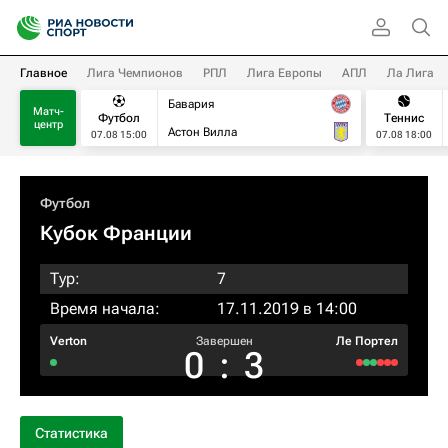
Главное
Лига Чемпионов
РПЛ
Лига Европы
АПЛ
Ла Лига
Бавария
Матч-
Футбол
Теннис
центр
Астон Вилла
07.08 15:00
07.08 18:00
Футбол
Кубок Франции
Тур:
7
Время начала:
17.11.2019 в 14:00
Verton
Завершен
Ле Портел
0
:
3
Статистика