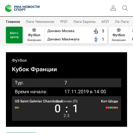
Главное
Лига Чемпионов
РПЛ
Лига Европы
АПЛ
Ла Лига
3
Динамо Москва
Матч-
Футбол
Футбол
центр
1
Динамо Махачкала
Завершен
Завершен
Футбол
Кубок Франции
Тур:
7
Время начала:
17.11.2019 в 14:00
US Saint Galmier Chamboeuf
Закончен (П)
Кот-Шоде
0
:
1
2
:
3