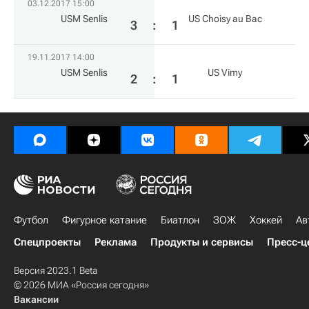
03.12.2017 15:00
USM Senlis
US Choisy au Bac
3
:
1
19.11.2017 14:00
USM Senlis
US Vimy
2
:
1
Футбол
Фигурное катание
Биатлон
ЗОЖ
Хоккей
Ав
Спецпроекты
Реклама
Продукты и сервисы
Пресс-ц
Версия 2023.1 Beta
© 2026 МИА «Россия сегодня»
Вакансии