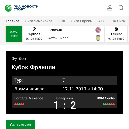
Главное
Лига Чемпионов
РПЛ
Лига Европы
АПЛ
Ла Лига
Бавария
Матч-
Футбол
Теннис
центр
Астон Вилла
07.08 15:00
07.08 18:00
Футбол
Кубок Франции
Тур:
7
Время начала:
17.11.2019 в 14:00
Pont Ste Maxence
Завершен
USM Senlis
1
:
2
Статистика