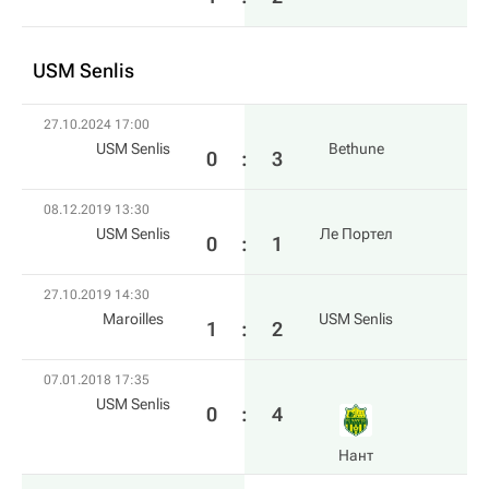
USM Senlis
27.10.2024 17:00
USM Senlis
Bethune
0
:
3
08.12.2019 13:30
USM Senlis
Ле Портел
0
:
1
27.10.2019 14:30
Maroilles
USM Senlis
1
:
2
07.01.2018 17:35
USM Senlis
0
:
4
Нант