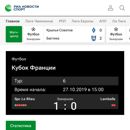
Главное
Лига Чемпионов
РПЛ
Лига Европы
АПЛ
Ла Лига
0
Крылья Советов
Матч-
Футбол
Футбол
центр
2
Балтика
Завершен
Завершен
Футбол
Кубок Франции
Тур:
6
Время начала:
27.10.2019 в 15:00
Spc Le Rheu
Завершен
Lamballe
1
:
0
Статистика