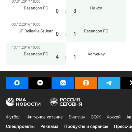
07.01.2017 18:00
Besancon FC
Нанси
0
:
3
03.12.2016 19:00
UF Belleville St Jean
Besancon FC
0
:
1
13.11.2016 15:00
Besancon FC
Хагуенау
4
:
1
Футбол
Фигурное катание
Биатлон
ЗОЖ
Хоккей
Ав
Спецпроекты
Реклама
Продукты и сервисы
Пресс-ц