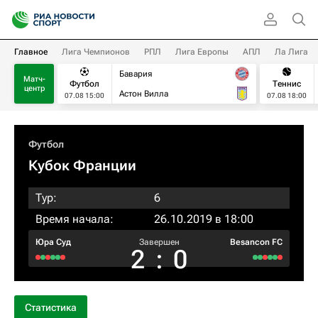
Главное
Лига Чемпионов
РПЛ
Лига Европы
АПЛ
Ла Лига
Бавария
Матч-
Футбол
Теннис
центр
Астон Вилла
07.08 15:00
07.08 18:00
Футбол
Кубок Франции
Тур:
6
Время начала:
26.10.2019 в 18:00
Юра Суд
Завершен
Besancon FC
2
:
0
Статистика