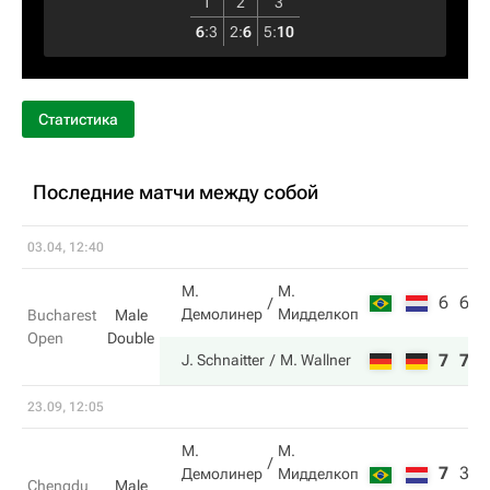
1
2
3
6
:
3
2
:
6
5
:
10
Статистика
Последние матчи между собой
03.04, 12:40
М.
М.
6
6
Демолинер
Мидделкоп
Bucharest
Male
Open
Double
7
7
J. Schnaitter
M. Wallner
23.09, 12:05
М.
М.
7
3
Демолинер
Мидделкоп
Chengdu
Male