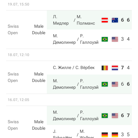
19.07, 15:50
Л.
М.
6
6
Мидлер
Полманс
Swiss
Male
Open
Double
М.
Р.
3
4
Демолинер
Галлоуэй
18.07, 12:10
7
4
5
С. Жилле
С. Вёрбек
Swiss
Male
Open
Double
М.
Р.
6
6
1
Демолинер
Галлоуэй
16.07, 12:05
М.
Р.
6
7
Демолинер
Галлоуэй
Swiss
Male
Open
Double
J.
M.
3
5
Schnaitter
Wallner