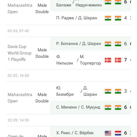
6
6
Балажи
Недунчежиян
Maharashtra
Male
Open
Double
4
3
П. Раджа
Д. Шаран
05.03, 07:45
6
6
Р. Бопанна
Д. Шаран
Davis Cup
Male
World Group
Double
Ф.
М.
1 Playoffs
7
4
Нильсен
Торпергор
02.02, 16:50
Ю.
Д.
3
4
Бхамбри
Шаран
Maharashtra
Male
Open
Double
6
6
С. Минени
С. Мукунд
22.09, 14:55
6
3
Х. Риис
С. Вёрбек
Open de
Male