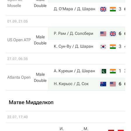
Moselle
Double
3
6
Д. О'Мара
Д. Шаран
01.09, 21:05
6
6
Р. Рам
Д. Солсбери
Male
US Open ATP
Double
3
4
К. Сун-Ву
Д. Шаран
27.07, 06:35
1
3
А. Куреши
Д. Шаран
Male
Atlanta Open
Double
6
6
Н. Кирьос
Д. Сок
Матве Мидделкоп
22.07, 17:40
И.
М.