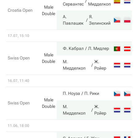
6
Сервантес
Мидделкоп
Male
Croatia Open
Double
А.
Я.
7
Павлашек
Зелинский
17.07, 15:10
7
Ф. Кабрал
Л. Мидлер
Male
Swiss Open
Double
М.
Ж.
6
Мидделкоп
Ройер
16.07, 11:40
7
П. Ноуза
П. Рики
Male
Swiss Open
Double
М.
Ж.
6
Мидделкоп
Ройер
11.06, 18:00