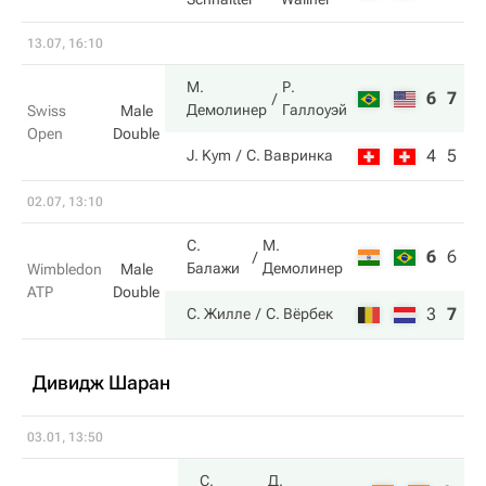
13.07, 16:10
М.
Р.
6
7
Демолинер
Галлоуэй
Swiss
Male
Open
Double
4
5
J. Kym
С. Вавринка
02.07, 13:10
С.
М.
6
6
4
Балажи
Демолинер
Wimbledon
Male
ATP
Double
3
7
6
С. Жилле
С. Вёрбек
Дивидж Шаран
03.01, 13:50
С.
Д.