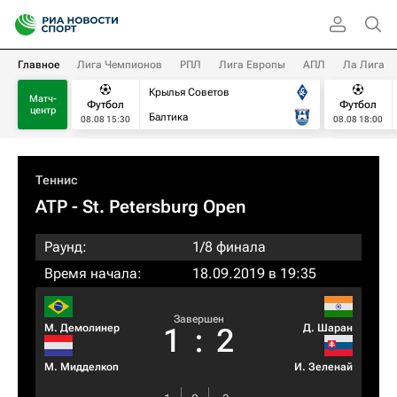
Главное
Лига Чемпионов
РПЛ
Лига Европы
АПЛ
Ла Лига
Крылья Советов
Матч-
Футбол
Футбол
центр
Балтика
08.08 15:30
08.08 18:00
Теннис
ATP
- St. Petersburg Open
Раунд:
1/8 финала
Время начала:
18.09.2019 в 19:35
Завершен
М. Демолинер
Д. Шаран
1
:
2
М. Мидделкоп
И. Зеленай