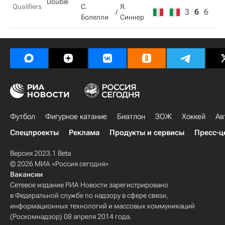
Double
Qualifiers
С.
Я.
3
6
6
Болелли
Синнер
Футбол
Фигурное катание
Биатлон
ЗОЖ
Хоккей
Ав
Спецпроекты
Реклама
Продукты и сервисы
Пресс-ц
Версия 2023.1 Beta
© 2026 МИА «Россия сегодня»
Вакансии
Сетевое издание РИА Новости зарегистрировано
в Федеральной службе по надзору в сфере связи,
информационных технологий и массовых коммуникаций
(Роскомнадзор) 08 апреля 2014 года.