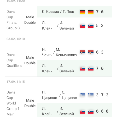
10.09, 14:20
7
6
Davis
К. Кравиц
Т. Пюц
Cup
Male
Finals,
Double
Л.
И.
5
3
Group C
Клейн
Зеленай
03.02, 15:10
Н.
М.
6
3
Davis
Чачич
Кецманович
Male
Cup
Double
Qualifiers
Л.
И.
7
6
Клейн
Зеленай
17.09, 11:15
Davis
П.
С.
3
7
3
Cup
Циципас
Циципас
Male
World
Double
Л.
И.
Group 1
6
6
6
Клейн
Зеленай
Main