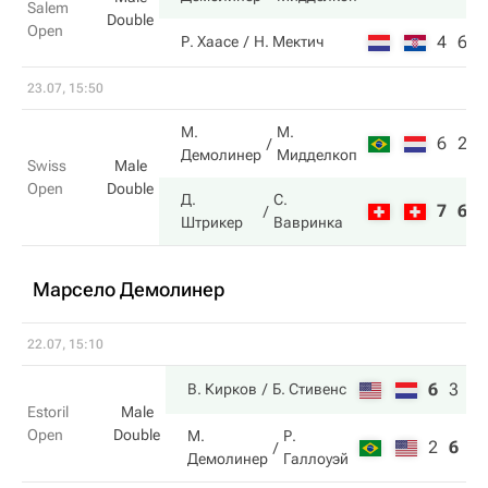
Salem
Double
Open
4
6
Р. Хаасе
Н. Мектич
23.07, 15:50
М.
М.
6
2
Демолинер
Мидделкоп
Swiss
Male
Open
Double
Д.
С.
7
6
Штрикер
Вавринка
Марсело Демолинер
22.07, 15:10
6
3
1
В. Кирков
Б. Стивенс
Estoril
Male
Open
Double
М.
Р.
2
6
7
Демолинер
Галлоуэй