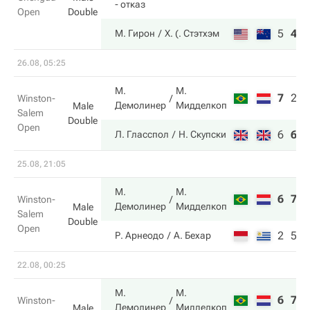
- отказ
Open
Double
5
4
М. Гирон
Х. (. Стэтхэм
26.08, 05:25
М.
М.
7
2
8
Winston-
Демолинер
Мидделкоп
Male
Salem
Double
Open
6
6
1
Л. Гласспол
Н. Скупски
25.08, 21:05
М.
М.
6
7
Winston-
Демолинер
Мидделкоп
Male
Salem
Double
Open
2
5
Р. Арнеодо
А. Бехар
22.08, 00:25
М.
М.
6
7
Winston-
Демолинер
Мидделкоп
Male