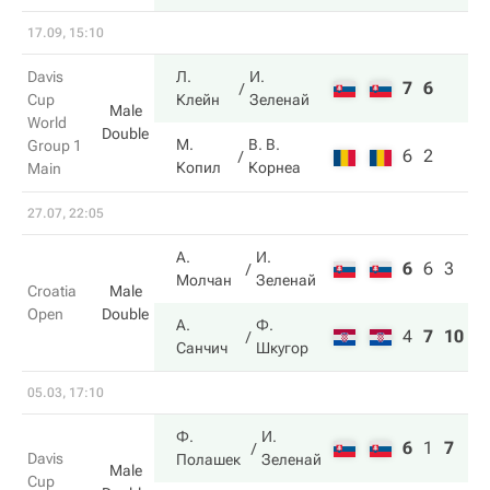
17.09, 15:10
Davis
Л.
И.
7
6
Cup
Клейн
Зеленай
Male
World
Double
М.
В. В.
Group 1
6
2
Копил
Корнеа
Main
27.07, 22:05
А.
И.
6
6
3
Молчан
Зеленай
Croatia
Male
Open
Double
А.
Ф.
4
7
10
Санчич
Шкугор
05.03, 17:10
Ф.
И.
6
1
7
Davis
Полашек
Зеленай
Male
Cup