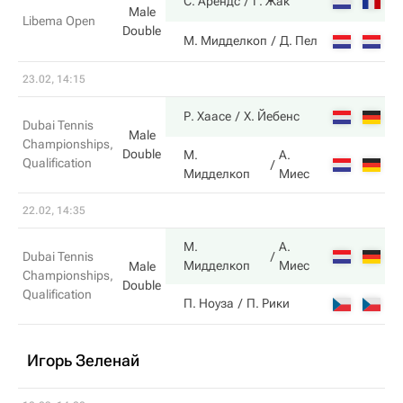
6
С. Арендс
Г. Жак
Male
Libema Open
Double
2
М. Мидделкоп
Д. Пел
23.02, 14:15
6
Р. Хаасе
Х. Йебенс
Dubai Tennis
Male
Championships,
Double
М.
А.
Qualification
3
Мидделкоп
Миес
22.02, 14:35
М.
А.
3
Dubai Tennis
Мидделкоп
Миес
Male
Championships,
Double
Qualification
6
П. Ноуза
П. Рики
Игорь Зеленай