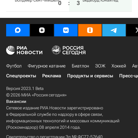
Болдмер Сент-Мишелс
Бедворд Юнайтед
0
:
3
Футбол
Фигурное катание
Биатлон
ЗОЖ
Хоккей
Ав
Спецпроекты
Реклама
Продукты и сервисы
Пресс-ц
Версия 2023.1 Beta
© 2026 МИА «Россия сегодня»
Вакансии
Сетевое издание РИА Новости зарегистрировано
в Федеральной службе по надзору в сфере связи,
информационных технологий и массовых коммуникаций
(Роскомнадзор) 08 апреля 2014 года.
Свидетельство о регистрации Эл № ФС77-57640