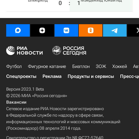
Блекфилд
Мэйденхед Юнайтед
0
:
1
Футбол
Фигурное катание
Биатлон
ЗОЖ
Хоккей
Ав
Спецпроекты
Реклама
Продукты и сервисы
Пресс-ц
Версия 2023.1 Beta
© 2026 МИА «Россия сегодня»
Вакансии
Сетевое издание РИА Новости зарегистрировано
в Федеральной службе по надзору в сфере связи,
информационных технологий и массовых коммуникаций
(Роскомнадзор) 08 апреля 2014 года.
Свидетельство о регистрации Эл № ФС77-57640