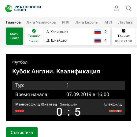
Главное
Лига Чемпионов
РПЛ
Лига Европы
АПЛ
Ла Лига
2
А. Калинская
Матч-
Теннис
Теннис
центр
4
Д. Шнайдер
1-й сет
06.08 21:20
Футбол
Кубок Англии. Квалификация
Тур:
1
Время начала:
07.09.2019 в 16:00
Манготсфилд Юнайтед
Завершен
Блекфилд
0
:
5
Статистика