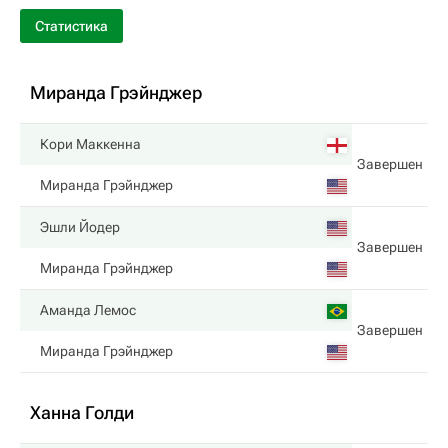
Статистика
Миранда Грэйнджер
Кори Маккенна
Завершен
Миранда Грэйнджер
Эшли Йодер
Завершен
Миранда Грэйнджер
Аманда Лемос
Завершен
Миранда Грэйнджер
Ханна Голди