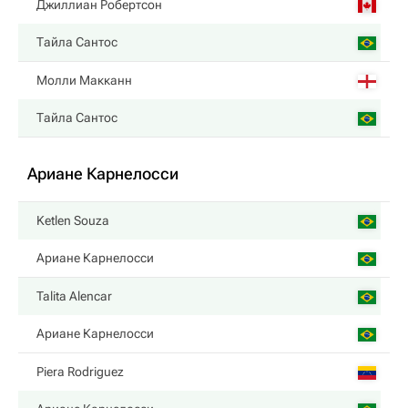
Джиллиан Робертсон
Тайла Сантос
Молли Макканн
Тайла Сантос
Ариане Карнелосси
Ketlen Souza
Ариане Карнелосси
Talita Alencar
Ариане Карнелосси
Piera Rodriguez