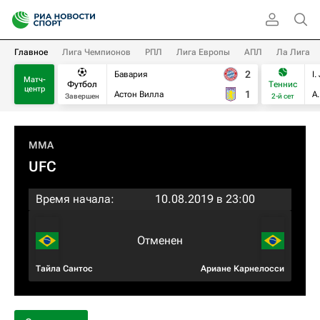
Главное
Лига Чемпионов
РПЛ
Лига Европы
АПЛ
Ла Лига
2
Бавария
I.
Матч-
Футбол
Теннис
центр
1
Астон Вилла
А
Завершен
2-й сет
MMA
UFC
Время начала:
10.08.2019 в 23:00
Отменен
Тайла Сантос
Ариане Карнелосси