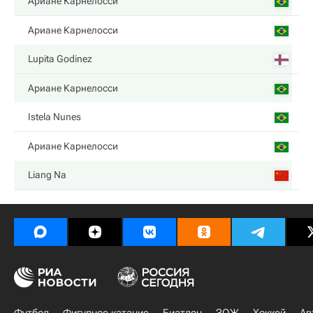
Ариане Карнелосси
Ариане Карнелосси
Lupita Godinez
Ариане Карнелосси
Istela Nunes
Ариане Карнелосси
Liang Na