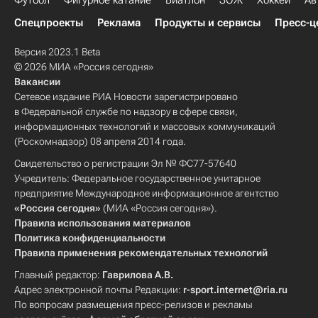
Футбол
Фигурное катание
Биатлон
ЗОЖ
Хоккей
Ав
Спецпроекты
Реклама
Продукты и сервисы
Пресс-ц
Версия 2023.1 Beta
© 2026 МИА «Россия сегодня»
Вакансии
Сетевое издание РИА Новости зарегистрировано
в Федеральной службе по надзору в сфере связи,
информационных технологий и массовых коммуникаций
(Роскомнадзор) 08 апреля 2014 года.
Свидетельство о регистрации Эл № ФС77-57640
Учредитель: Федеральное государственное унитарное
предприятие Международное информационное агентство
«Россия сегодня»
(МИА «Россия сегодня»).
Правила использования материалов
Политика конфиденциальности
Правила применения рекомендательных технологий
Главный редактор:
Гаврилова А.В.
Адрес электронной почты Редакции:
r-sport.internet@ria.ru
По вопросам размещения пресс-релизов и рекламы