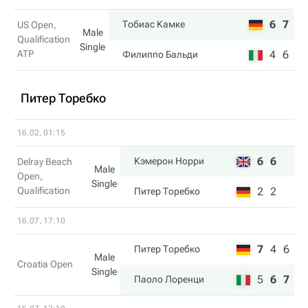
6
7
Тобиас Камке
US Open,
Male
Qualification
Single
ATP
4
6
Филиппо Бальди
Питер Торебко
16.02, 01:15
6
6
Кэмерон Норри
Delray Beach
Male
Open,
Single
Qualification
2
2
Питер Торебко
16.07, 17:10
7
4
6
Питер Торебко
Male
Croatia Open
Single
5
6
7
Паоло Лоренци