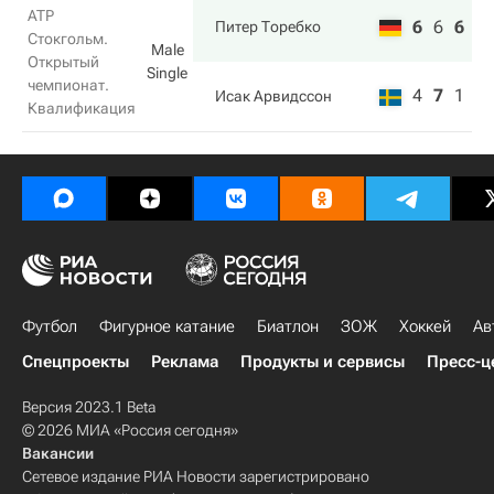
ATP
6
6
6
Питер Торебко
Стокгольм.
Male
Открытый
Single
чемпионат.
4
7
1
Исак Арвидссон
Квалификация
Футбол
Фигурное катание
Биатлон
ЗОЖ
Хоккей
Ав
Спецпроекты
Реклама
Продукты и сервисы
Пресс-ц
Версия 2023.1 Beta
© 2026 МИА «Россия сегодня»
Вакансии
Сетевое издание РИА Новости зарегистрировано