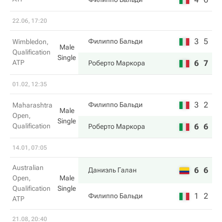
22.06, 17:20
3
5
Филиппо Бальди
Wimbledon,
Male
Qualification
Single
ATP
6
7
Роберто Маркора
01.02, 12:35
3
2
Филиппо Бальди
Maharashtra
Male
Open,
Single
Qualification
6
6
Роберто Маркора
14.01, 07:05
Australian
6
6
Даниэль Галан
Open,
Male
Qualification
Single
1
2
Филиппо Бальди
ATP
21.08, 20:40