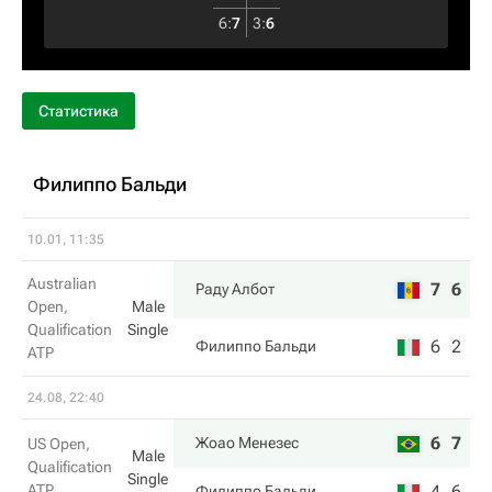
6
:
7
3
:
6
Статистика
Филиппо Бальди
10.01, 11:35
Australian
7
6
Раду Албот
Open,
Male
Qualification
Single
6
2
Филиппо Бальди
ATP
24.08, 22:40
6
7
Жоао Менезес
US Open,
Male
Qualification
Single
ATP
4
6
Филиппо Бальди