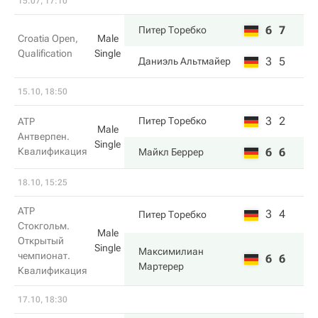
15.07, 17:10
6
7
Питер Торебко
Croatia Open,
Male
Qualification
Single
3
5
Даниэль Альтмайер
15.10, 18:50
3
2
Питер Торебко
ATP
Male
Антверпен.
Single
Квалификация
6
6
Майкл Беррер
18.10, 15:25
ATP
3
4
Питер Торебко
Стокгольм.
Male
Открытый
Single
Максимилиан
чемпионат.
6
6
Мартерер
Квалификация
17.10, 18:30