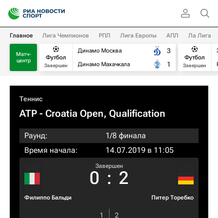
Главное
Лига Чемпионов
РПЛ
Лига Европы
АПЛ
Ла Лига
3
Динамо Москва
Матч-
Футбол
Футбол
центр
1
Динамо Махачкала
Завершен
Завершен
Теннис
ATP
- Croatia Open, Qualification
Раунд:
1/8 финала
Время начала:
14.07.2019 в 11:05
Завершен
0
:
2
Филиппо Бальди
Питер Торебко
1
2