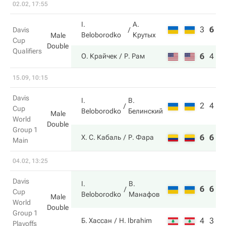
02.02, 17:55
I.
А.
3
6
3
Davis
Beloborodko
Крутых
Male
Cup
Double
Qualifiers
6
4
6
О. Крайчек
Р. Рам
15.09, 10:15
Davis
I.
В.
2
4
Cup
Beloborodko
Белинский
Male
World
Double
Group 1
6
6
Х. С. Кабаль
Р. Фара
Main
04.02, 13:25
Davis
I.
В.
6
6
Cup
Beloborodko
Манафов
Male
World
Double
Group 1
4
3
Б. Хассан
H. Ibrahim
Playoffs