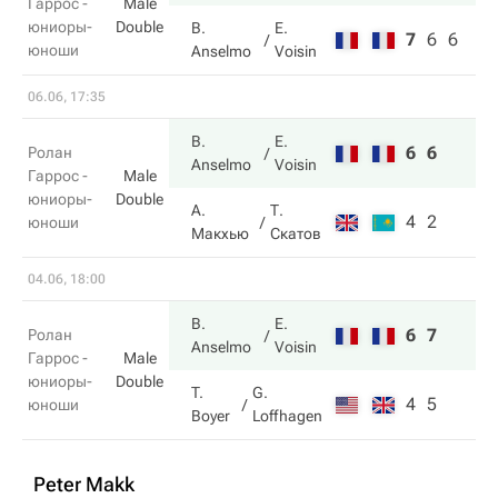
Гаррос -
Male
юниоры-
Double
B.
E.
7
6
6
юноши
Anselmo
Voisin
06.06, 17:35
B.
E.
6
6
Ролан
Anselmo
Voisin
Гаррос -
Male
юниоры-
Double
А.
Т.
4
2
юноши
Макхью
Скатов
04.06, 18:00
B.
E.
6
7
Ролан
Anselmo
Voisin
Гаррос -
Male
юниоры-
Double
T.
G.
4
5
юноши
Boyer
Loffhagen
Peter Makk