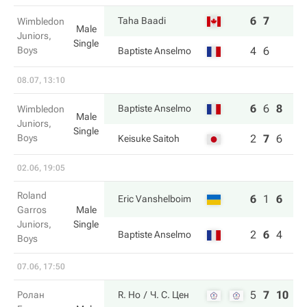
6
7
Taha Baadi
Wimbledon
Male
Juniors,
Single
Boys
4
6
Baptiste Anselmo
08.07, 13:10
6
6
8
Baptiste Anselmo
Wimbledon
Male
Juniors,
Single
Boys
2
7
6
Keisuke Saitoh
02.06, 19:05
Roland
6
1
6
Eric Vanshelboim
Garros
Male
Juniors,
Single
2
6
4
Baptiste Anselmo
Boys
07.06, 17:50
5
7
10
Ролан
R. Ho
Ч. С. Цен