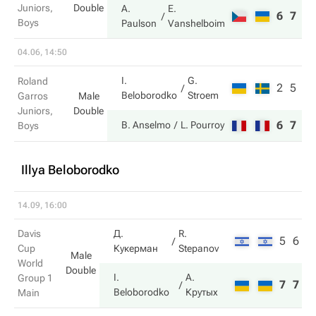
Juniors,
Double
A.
E.
6
7
Boys
Paulson
Vanshelboim
04.06, 14:50
I.
G.
Roland
2
5
Beloborodko
Stroem
Garros
Male
Juniors,
Double
6
7
B. Anselmo
L. Pourroy
Boys
Illya Beloborodko
14.09, 16:00
Davis
Д.
R.
5
6
Cup
Кукерман
Stepanov
Male
World
Double
I.
А.
Group 1
7
7
Beloborodko
Крутых
Main