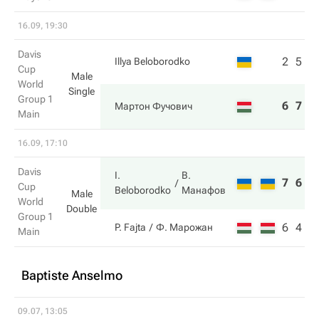
16.09, 19:30
Davis
2
5
Illya Beloborodko
Cup
Male
World
Single
Group 1
6
7
Мартон Фучович
Main
16.09, 17:10
Davis
I.
В.
7
6
Cup
Beloborodko
Манафов
Male
World
Double
Group 1
6
4
P. Fajta
Ф. Марожан
Main
Baptiste Anselmo
09.07, 13:05