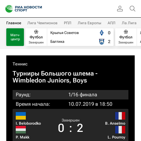
Главное
Лига Чемпионов
РПЛ
Лига Европы
АПЛ
Ла Лига
0
Крылья Советов
Матч-
Футбол
Футбол
центр
2
Балтика
Завершен
Завершен
Теннис
Турниры Большого шлема
-
Wimbledon Juniors, Boys
Раунд:
1/16 финала
Время начала:
10.07.2019 в 18:50
Завершен
I. Beloborodko
B. Anselmo
0
:
2
P. Makk
L. Pourroy