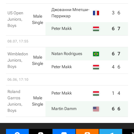
Джованни Мпетши-
3
6
US Open
Перрикар
Male
Juniors,
Single
Boys
6
7
Peter Makk
08.07, 17:55
6
7
Natan Rodrigues
Wimbledon
Male
Juniors,
Single
Boys
4
6
Peter Makk
06.06, 17:10
Roland
1
4
Peter Makk
Garros
Male
Juniors,
Single
6
6
Martin Damm
Boys