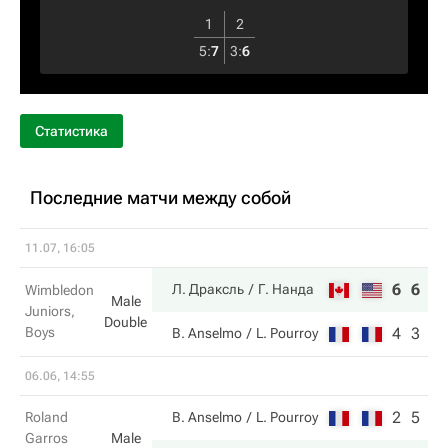
1
2
5
:
7
3
:
6
Статистика
Последние матчи между собой
11.07, 16:05
6
6
Л. Драксль
Г. Нанда
Wimbledon
Male
Juniors,
Double
Boys
4
3
B. Anselmo
L. Pourroy
06.06, 14:55
2
5
Roland
B. Anselmo
L. Pourroy
Garros
Male