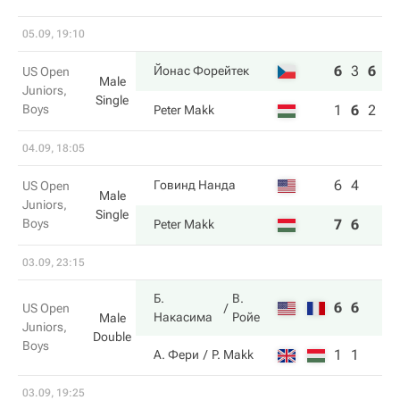
05.09, 19:10
6
3
6
Йонас Форейтек
US Open
Male
Juniors,
Single
Boys
1
6
2
Peter Makk
04.09, 18:05
6
4
Говинд Нанда
US Open
Male
Juniors,
Single
Boys
7
6
Peter Makk
03.09, 23:15
Б.
В.
6
6
US Open
Накаcима
Ройе
Male
Juniors,
Double
Boys
1
1
А. Фери
P. Makk
03.09, 19:25