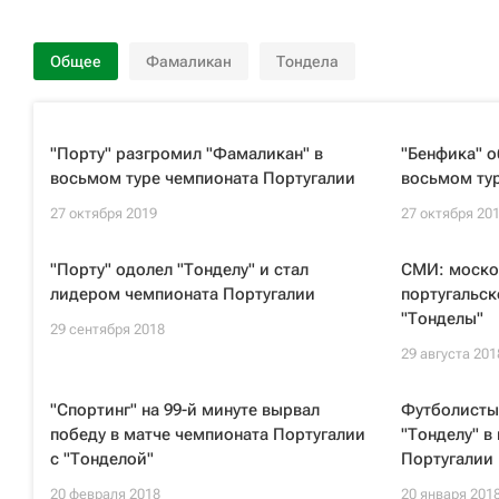
Общее
Фамаликан
Тондела
"Порту" разгромил "Фамаликан" в
"Бенфика" о
восьмом туре чемпионата Португалии
восьмом ту
27 октября 2019
27 октября 20
"Порту" одолел "Тонделу" и стал
СМИ: моско
лидером чемпионата Португалии
португальск
"Тонделы"
29 сентября 2018
29 августа 201
"Спортинг" на 99-й минуте вырвал
Футболисты
победу в матче чемпионата Португалии
"Тонделу" в
с "Тонделой"
Португалии
20 февраля 2018
20 января 201