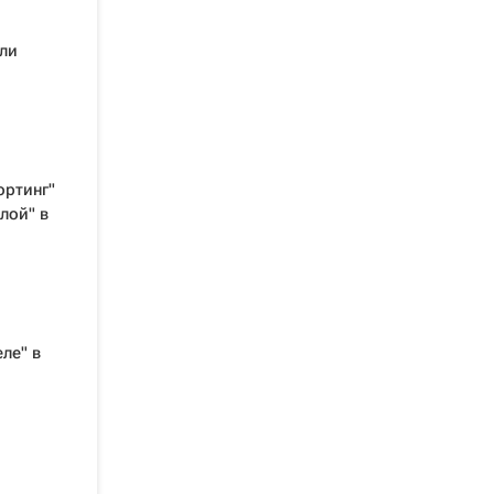
ли
ортинг"
лой" в
ле" в