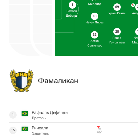
Миранда
1
69
Рафаэль
Урош Рачич
Анд
Дефенди
18
Неуэн Перес
28
32
Педро
Ф
Алекс
Гонсалвеш
Ма
Сентельес
Фамаликан
Рафаэль Дефенди
1
Вратарь
Ричелли
15
46‎’‎
Защитник