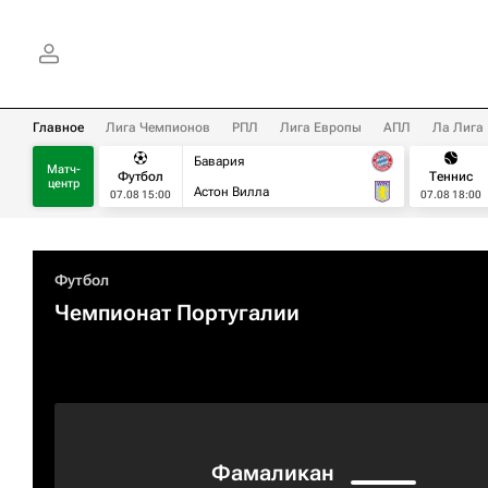
Главное
Лига Чемпионов
РПЛ
Лига Европы
АПЛ
Ла Лига
Бавария
Матч-
Футбол
Теннис
центр
Астон Вилла
07.08 15:00
07.08 18:00
Футбол
Чемпионат Португалии
Фамаликан