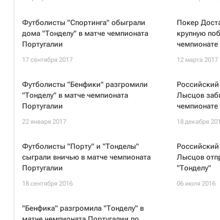
Футболисты "Спортинга" обыграли
Покер Доста
дома "Тонделу" в матче чемпионата
крупную поб
Португалии
чемпионате
17 сентября 2017
12 марта 2017
Футболисты "Бенфики" разгромили
Российский
"Тонделу" в матче чемпионата
Лысцов заби
Португалии
чемпионате
22 января 2017
18 декабря 20
Футболисты "Порту" и "Тонделы"
Российский
сыграли вничью в матче чемпионата
Лысцов отпр
Португалии
"Тонделу"
18 сентября 2016
06 июля 2016
"Бенфика" разгромила "Тонделу" в
матче чемпионата Португалии по