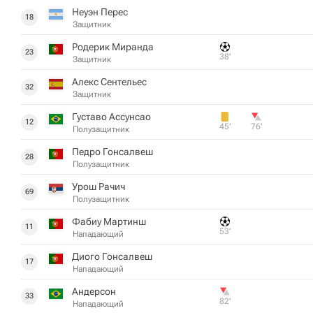
Неуэн Перес
18
Защитник
Родерик Миранда
23
38‎’‎
Защитник
Алекс Сентельес
32
Защитник
Густаво Ассунсао
12
45‎’‎
76‎’‎
Полузащитник
Педро Гонсалвеш
28
Полузащитник
Урош Рачич
69
Полузащитник
Фабиу Мартинш
11
53‎’‎
Нападающий
Диого Гонсалвеш
17
Нападающий
Андерсон
33
82‎’‎
Нападающий