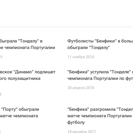
быграла "Тонделу" в
Футболисты "Бенфики" в боль
ре чемпионата Португалии
обыграли "Тонделу"
19
11 ноября 2018
вское "Динамо" подпишет
"Бенфика" уступила "Тонделе" 
ого полузащитника
чемпионата Португалии по фу
28 апреля 2018
8
 "Порту" обыграли
"Бенфика" разгромила "Тондел
 матче чемпионата
матче чемпионата Португалии
футболу
8
18 декабря 2017