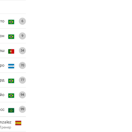
сто
6
он
9
еш
34
ро
70
рд
77
йо
94
ясс
99
nzalez
Тренер