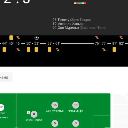
06‎’‎
Пепелу
(
Жуан Педро
)
19‎’‎
Антонио Хавьер
90‎’‎
Хон Мурильо
(
Джонатан Торо
)
44‎’‎
45‎’‎
46‎’‎
50‎’‎
53‎’‎
58‎’‎
61‎’‎
76‎’‎
77‎’‎
81‎’‎
82‎’‎
манд
15
18
17
Хон Мурильо
Фахд Муфи
иого
8
салвеш
Жуан Педро
5
3