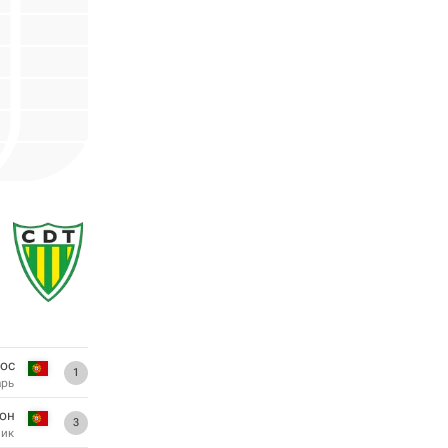
ос
1
арь
сон
3
ник