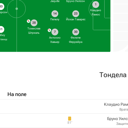
Jaquite
Бруно Уилсон
1
33
Клаудио
ерсон
14
23
Рамос
Пепелу
Йохан Таварес
28
Томислав
11
7
30
Штркаль
абиу
Антонио
Филипе
ртинш
Хавьер
Феррейра
Тондела
На поле
Клаудио Рам
Врат
Бруно Уил
81‎’‎
Защит