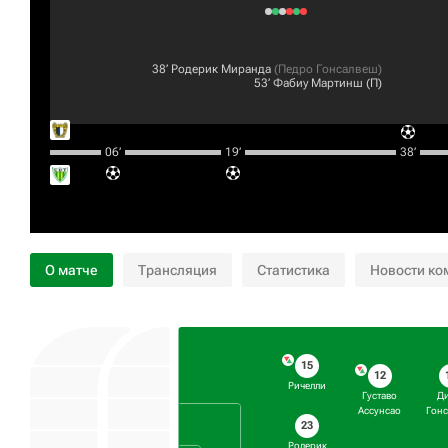
38‎’‎
Родерик Миранда
(
Педро Гонсалвеш
)
53‎’‎
Фабиу Мартинш
(П)
06‎’‎
19‎’‎
38‎’‎
О матче
Трансляция
Статистика
Новости ко
15
12
Ричелли
Густаво
Д
Ассунсао
Гон
23
Родерик