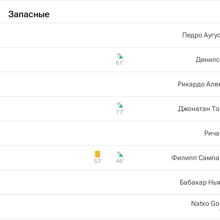
Запасные
Педро Аугу
Денилс
61‎’‎
Рикардо Алв
Джонатан То
77‎’‎
Рича
Филипп Сампа
53‎’‎
46‎’‎
Бабакар Нь
Natxo Go