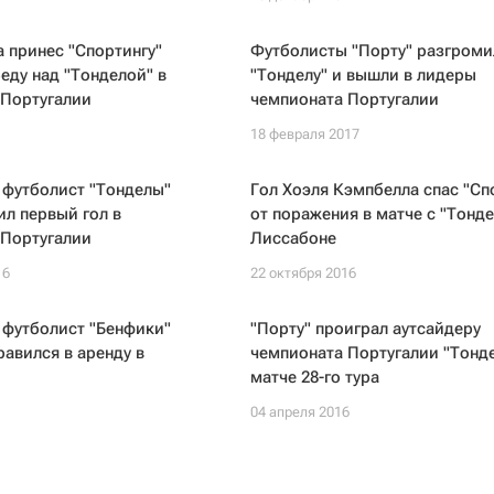
 принес "Спортингу"
Футболисты "Порту" разгроми
еду над "Тонделой" в
"Тонделу" и вышли в лидеры
 Португалии
чемпионата Португалии
18 февраля 2017
 футболист "Тонделы"
Гол Хоэля Кэмпбелла спас "Сп
л первый гол в
от поражения в матче с "Тонде
 Португалии
Лиссабоне
16
22 октября 2016
 футболист "Бенфики"
"Порту" проиграл аутсайдеру
авился в аренду в
чемпионата Португалии "Тонде
матче 28-го тура
04 апреля 2016