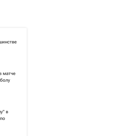
шинстве
в матче
тболу
у" в
 по