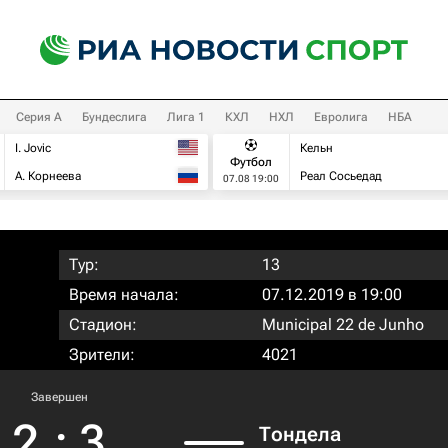
Серия А
Бундеслига
Лига 1
КХЛ
НХЛ
Евролига
НБА
I. Jovic
Кельн
Футбол
А. Корнеева
Реал Сосьедад
07.08 19:00
Тур:
13
Время начала:
07.12.2019 в 19:00
Стадион:
Municipal 22 de Junho
Зрители:
4021
Завершен
2
:
3
Тондела