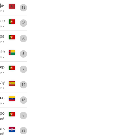
фи
18
ник
ес
23
ник
ра
30
ник
ite
5
ник
ьер
7
ник
лу
14
ник
ьо
15
ник
ро
8
ий
ль
28
ий