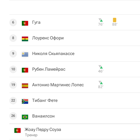
Гуга
6
76‎’‎
88‎’‎
Лоуренс Офори
8
Николя Скьяпакассе
9
Рубен Ламейрас
10
46‎’‎
Антонио Мартинес Лопес
19
82‎’‎
Тибанг Фете
22
Ванаилсон
26
Жоау Педру Соуза
Тренер