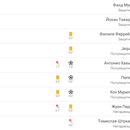
Фахд Му
Защит
Йохан Тавар
Защит
Филипе Феррей
50‎’‎
Защит
Jaqu
90‎’‎
Полузащит
Антонио Хав
77‎’‎
19‎’‎
Полузащит
Пепе
44‎’‎
06‎’‎
Полузащит
Хон Мурил
90‎’‎
90‎’‎
Полузащит
Жуан Пед
61‎’‎
58‎’‎
Нападающ
Томислав Штрка
46‎’‎
Нападающ