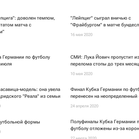
пцига": доволен темпом,
"Лейпциг" сыграл вничью с
ьтатом матча с
"Фрайбургом" в матче бундесл
м"
16 мая 2020
а Германии по футболу
СМИ: Лука Йович пропустит из
 июля
перелома стопы до трех месяц
10 мая 2020
асавица-модель: она увела
Финал Кубка Германии по фут
ридского "Реала" из семьи
перенесен на неопределенный
0
24 апреля 2020
Полуфиналы Кубка Германии 
утбольной формы
футболу отложены из-за коро
0
27 марта 2020