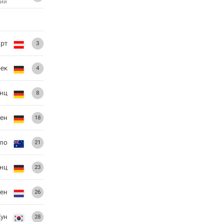
ий
рт
3
ек
4
нц
8
сен
18
ло
21
нц
23
ен
26
Хун
28