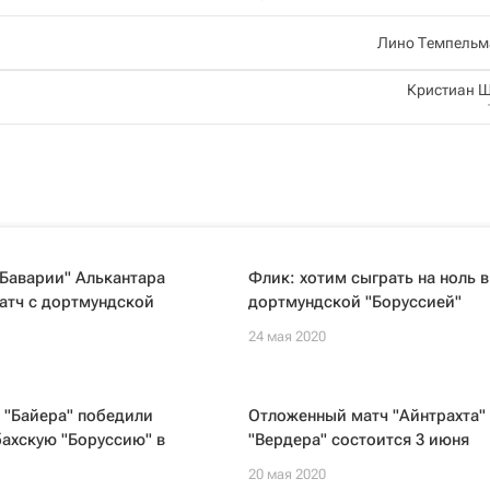
Лино Темпельм
Кристиан 
Баварии" Алькантара
Флик: хотим сыграть на ноль в
атч с дортмундской
дортмундской "Боруссией"
24 мая 2020
 "Байера" победили
Отложенный матч "Айнтрахта"
ахскую "Боруссию" в
"Вердера" состоится 3 июня
20 мая 2020