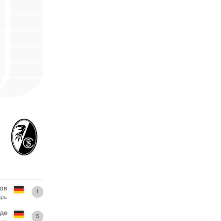
ов
1
арь
ьде
5