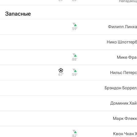
Нападающ
Запасные
Филипп Линха
59‎’‎
Нико Шлоттерб
Мике Фра
88‎’‎
Нильс Петер
67‎’‎
59‎’‎
Брэндон Боррел
Доминик Хай
Марк Флекк
Квон Чхан 
82‎’‎