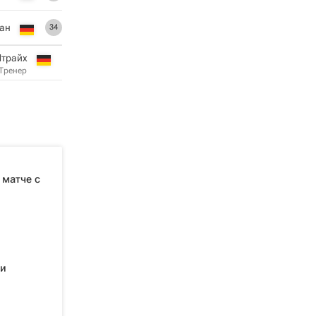
ан
34
Штрайх
Тренер
 матче с
 и