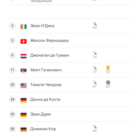
Нападающий
Эван Н'Дика
2
90‎’‎
Желсон Фернандеш
5
Джонатан де Гузман
6
74‎’‎
Мият Гачинович
11
74‎’‎
90‎’‎
Тимоти Чендлер
22
81‎’‎
82‎’‎
Данни да Коста
24
Эрик Дурм
25
Доминик Кор
28
46‎’‎