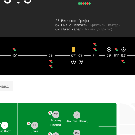
28‎’‎
Винченцо Грифо
67‎’‎
Нильс Петерсен
(
Кристиан Гюнтер
)
69‎’‎
Лукас Хелер
(
Винченцо Грифо
)
46‎’‎
59‎’‎
67‎’‎
69‎’‎
74‎’‎
79‎’‎
81‎’‎
82‎’‎
манд
22
7
Роланд
Жонатан Шмид
9
11
Шаллаи
ас Дост
Лука
25