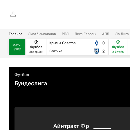
Главное
Лига Чемпионов
РПЛ
Лига Европы
АПЛ
Ла Лига
0
Крылья Советов
Матч-
Футбол
Футбол
центр
2
Балтика
Завершен
2-й тайм
Футбол
Бундеслига
Айнтрахт Фр