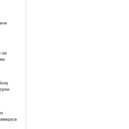
иги
-за
ев
болу
 срок
по
навируса