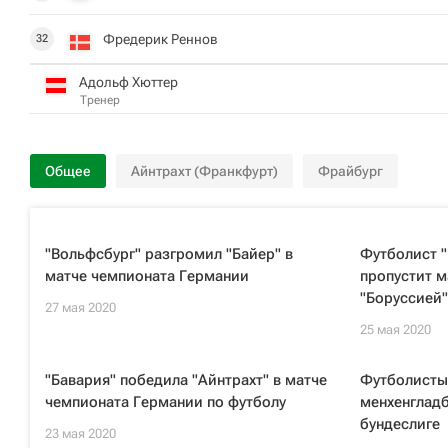
Фредерик Реннов
32
Адольф Хюттер
Тренер
Общее
Айнтрахт (Франкфурт)
Фрайбург
"Вольфсбург" разгромил "Байер" в
Футболист "
матче чемпионата Германии
пропустит м
"Боруссией"
27 мая 2020
25 мая 2020
"Бавария" победила "Айнтрахт" в матче
Футболисты
чемпионата Германии по футболу
менхенгладб
бундеслиге
23 мая 2020