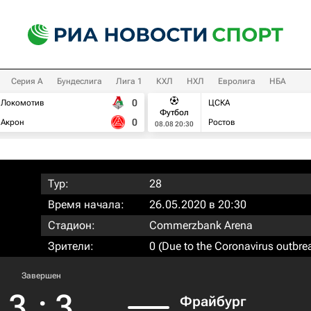
Серия А
Бундеслига
Лига 1
КХЛ
НХЛ
Евролига
НБА
0
Локомотив
ЦСКА
Футбол
0
Акрон
Ростов
08.08 20:30
Тур:
28
Время начала:
26.05.2020 в 20:30
Стадион:
Commerzbank Arena
Зрители:
0 (Due to the Coronavirus outbre
Завершен
3
:
3
Фрайбург