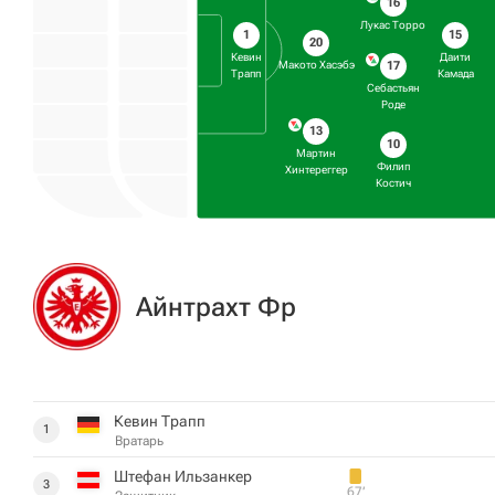
16
Лукас Торро
1
15
20
Кевин
Даити
17
Макото Хасэбэ
Трапп
Камада
Себастьян
Роде
13
10
Мартин
Филип
Хинтереггер
Костич
Айнтрахт Фр
Кевин Трапп
1
Вратарь
Штефан Ильзанкер
3
67‎’‎