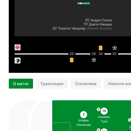
35‎’‎
Андре Силва
79‎’‎
Даити Камада
82‎’‎
Тимоти Чендлер
(
Филип Костич
)
20‎’‎
28‎’‎
30‎’‎
35‎’‎
О матче
Трансляция
Статистика
Новости ко
18
3
Альмами
Штефан
Туре
Ильзанкер
Б