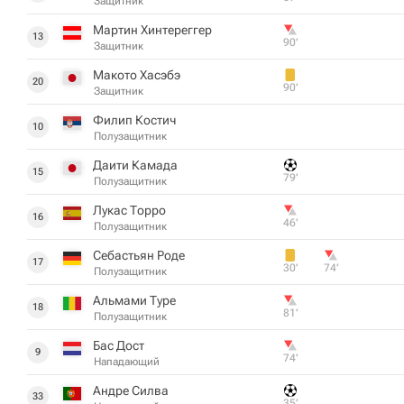
Защитник
Мартин Хинтереггер
13
90‎’‎
Защитник
Макото Хасэбэ
20
90‎’‎
Защитник
Филип Костич
10
Полузащитник
Даити Камада
15
79‎’‎
Полузащитник
Лукас Торро
16
46‎’‎
Полузащитник
Себастьян Роде
17
30‎’‎
74‎’‎
Полузащитник
Альмами Туре
18
81‎’‎
Полузащитник
Бас Дост
9
74‎’‎
Нападающий
Андре Силва
33
35‎’‎