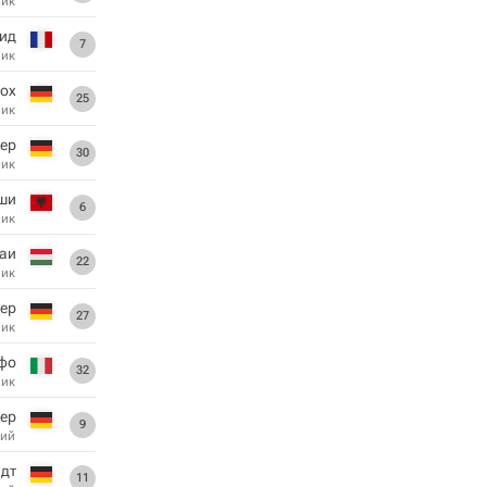
ник
ид
7
ник
Кох
25
ник
тер
30
ник
ши
6
ник
аи
22
ник
ер
27
ник
фо
32
ник
лер
9
ий
дт
11