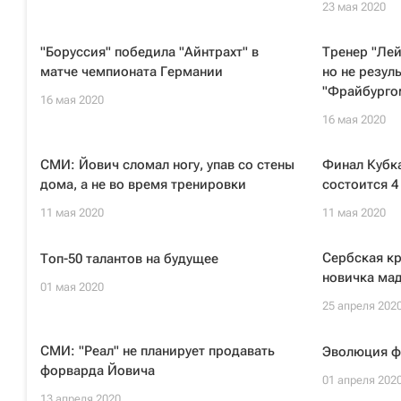
23 мая 2020
"Боруссия" победила "Айнтрахт" в
Тренер "Лей
матче чемпионата Германии
но не резул
"Фрайбурго
16 мая 2020
16 мая 2020
СМИ: Йович сломал ногу, упав со стены
Финал Кубк
дома, а не во время тренировки
состоится 4
11 мая 2020
11 мая 2020
Сербская кр
Топ-50 талантов на будущее
новичка мад
01 мая 2020
25 апреля 202
СМИ: "Реал" не планирует продавать
Эволюция ф
форварда Йовича
01 апреля 202
13 апреля 2020