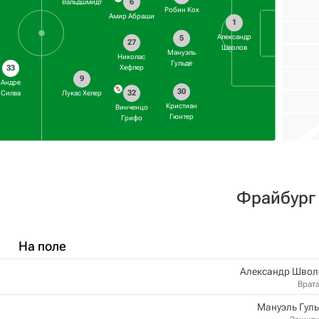
6
Вальдшмидт
Робин Кох
Амир Абраши
1
Александр
5
27
Шволов
Мануэль
Николас
Гульде
33
Хефлер
9
Андре
30
32
Силва
Лукас Хелер
Кристиан
Винченцо
Гюнтер
Грифо
Фрайбург
На поле
Александр Швол
Врат
Мануэль Гул