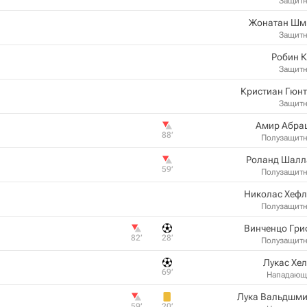
Защит
Жонатан Шм
Защит
Робин 
Защит
Кристиан Гюн
Защит
Амир Абра
88‎’‎
Полузащит
Роланд Шалл
59‎’‎
Полузащит
Николас Хефл
Полузащит
Винченцо Гри
82‎’‎
28‎’‎
Полузащит
Лукас Хе
69‎’‎
Нападающ
Лука Вальдшми
59‎’‎
20‎’‎