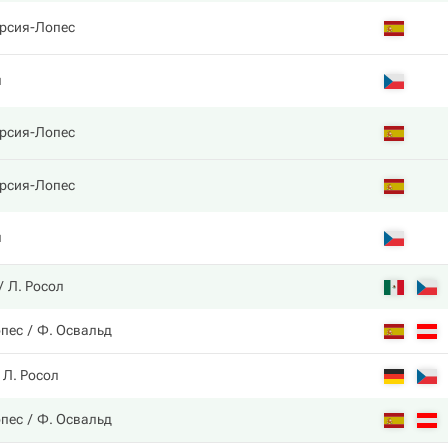
арсия-Лопес
л
арсия-Лопес
арсия-Лопес
л
Л. Росол
опес
Ф. Освальд
Л. Росол
опес
Ф. Освальд