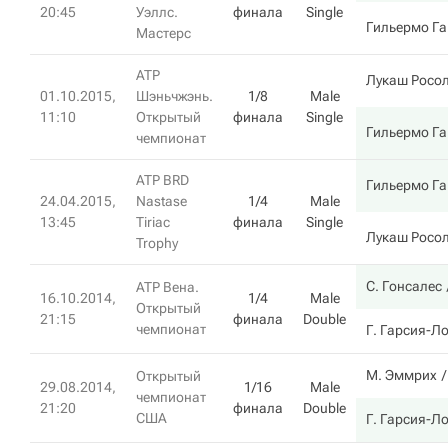
20:45
Уэллс.
финала
Single
Гильермо Г
Мастерс
ATP
Лукаш Росо
01.10.2015,
Шэньчжэнь.
1/8
Male
11:10
Открытый
финала
Single
Гильермо Г
чемпионат
ATP BRD
Гильермо Г
24.04.2015,
Nastase
1/4
Male
13:45
Tiriac
финала
Single
Лукаш Росо
Trophy
С. Гонсалес
ATP Вена.
16.10.2014,
1/4
Male
Открытый
21:15
финала
Double
чемпионат
Г. Гарсия-Л
М. Эммрих
Открытый
29.08.2014,
1/16
Male
чемпионат
21:20
финала
Double
США
Г. Гарсия-Л