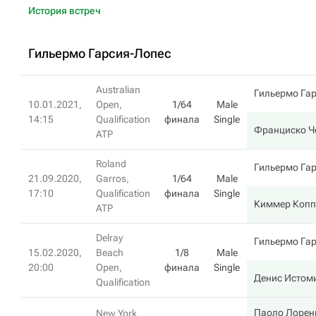
История встреч
Гильермо Гарсия-Лопес
Australian
Гильермо Га
10.01.2021,
Open,
1/64
Male
14:15
Qualification
финала
Single
Франциско Ч
ATP
Roland
Гильермо Га
21.09.2020,
Garros,
1/64
Male
17:10
Qualification
финала
Single
Киммер Копп
ATP
Delray
Гильермо Га
15.02.2020,
Beach
1/8
Male
20:00
Open,
финала
Single
Денис Истом
Qualification
Паоло Лорен
New York