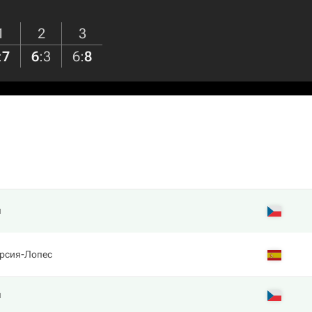
1
2
3
:
7
6
:
3
6
:
8
л
арсия-Лопес
л