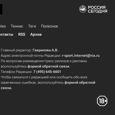
ries
Теннис
Теги
Полезное
нтакты
RSS
Архив
Главный редактор:
Гаврилова А.В.
Адрес электронной почты Редакции:
r-sport.internet@ria.ru
По вопросам размещения пресс-релизов и рекламы
воспользуйтесь
формой обратной связи
Телефон Редакции:
7 (495) 645-6601
Чтобы связаться с редакцией или сообщить обо всех
замеченных ошибках, воспользуйтесь
формой обратной
связи
.