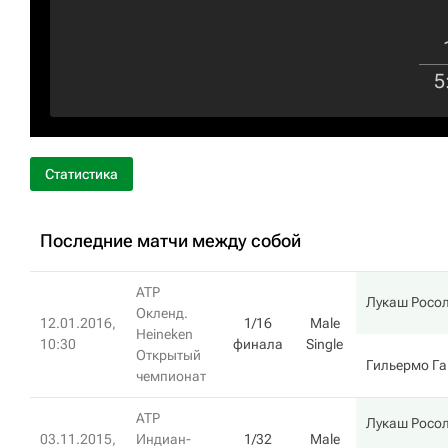
5
Статистика
Последние матчи между собой
ATP
Лукаш Росо
Окленд.
12.01.2016,
1/16
Male
Heineken
10:30
финала
Single
Открытый
Гильермо Г
чемпионат
ATP
Лукаш Росо
03.11.2015,
Индиан-
1/32
Male