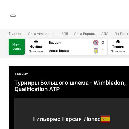
Главное
Лига Чемпионов
РПЛ
Лига Европы
АПЛ
Ла Лига
2
Бавария
Матч-
Футбол
Теннис
центр
1
Астон Вилла
Завершен
Завершен
Теннис
Турниры Большого шлема
- Wimbledon,
Qualification ATP
Гильермо Гарсия-Лопес