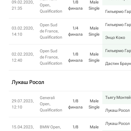
09.02.2020,
1/8
Male
Open,
21:35
финала
Single
Qualification
Гильермо Га
Гильермо Га
Open Sud
03.02.2020,
1/4
Male
de France,
14:10
финала
Single
Qualification
Энцо Коко
Гильермо Га
Open Sud
02.02.2020,
1/8
Male
de France,
12:40
финала
Single
Qualification
Дастин Браун
Лукаш Росол
Тьягу Монтей
Generali
29.07.2023,
1/8
Male
Open,
12:10
финала
Single
Qualification
Лукаш Росол
Лукаш Росол
15.04.2023,
BMW Open,
1/8
Male