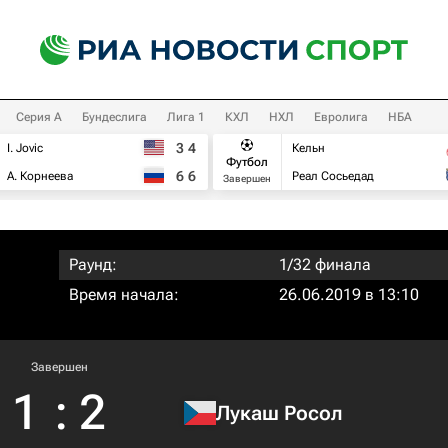
Серия А
Бундеслига
Лига 1
КХЛ
НХЛ
Евролига
НБА
3
4
I. Jovic
Кельн
Футбол
6
6
А. Корнеева
Реал Сосьедад
Завершен
Раунд:
1/32 финала
Время начала:
26.06.2019 в 13:10
Завершен
1
:
2
Лукаш Росол