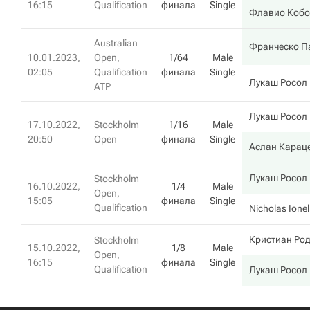
16:15
Qualification
финала
Single
Флавио Кобо
Australian
Франческо П
10.01.2023,
Open,
1/64
Male
02:05
Qualification
финала
Single
Лукаш Росол
ATP
Лукаш Росол
17.10.2022,
Stockholm
1/16
Male
20:50
Open
финала
Single
Аслан Карац
Лукаш Росол
Stockholm
16.10.2022,
1/4
Male
Open,
15:05
финала
Single
Qualification
Nicholas Ionel
Кристиан Ро
Stockholm
15.10.2022,
1/8
Male
Open,
16:15
финала
Single
Qualification
Лукаш Росол