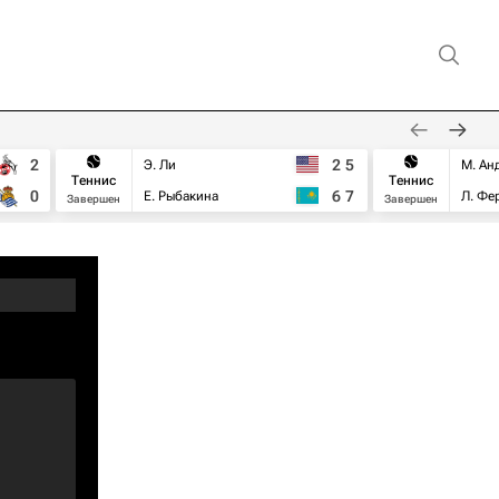
2
2
5
Э. Ли
М. Ан
Теннис
Теннис
0
6
7
Е. Рыбакина
Л. Фе
Завершен
Завершен