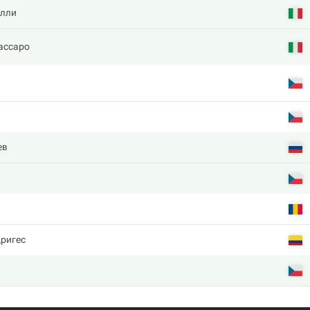
лли
ассаро
ев
дригес