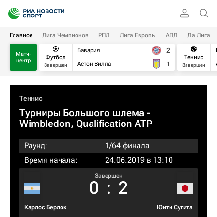
Главное
Лига Чемпионов
РПЛ
Лига Европы
АПЛ
Ла Лига
2
Бавария
Матч-
Футбол
Теннис
центр
1
Астон Вилла
Завершен
Завершен
Теннис
Турниры Большого шлема
-
Wimbledon, Qualification ATP
Раунд:
1/64 финала
Время начала:
24.06.2019 в 13:10
Завершен
0
:
2
Карлос Берлок
Юити Сугита