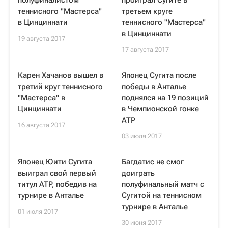
полуфиналистом
проиграл Сугите в
теннисного "Мастерса"
третьем круге
в Цинциннати
теннисного "Мастерса"
в Цинциннати
19 августа 2017
17 августа 2017
Карен Хачанов вышел в
Японец Сугита после
третий круг теннисного
победы в Анталье
"Мастерса" в
поднялся на 19 позиций
Цинциннати
в Чемпионской гонке
ATP
16 августа 2017
03 июля 2017
Японец Юити Сугита
Багдатис не смог
выиграл свой первый
доиграть
титул ATP, победив на
полуфинальный матч с
турнире в Анталье
Сугитой на теннисном
турнире в Анталье
01 июля 2017
30 июня 2017