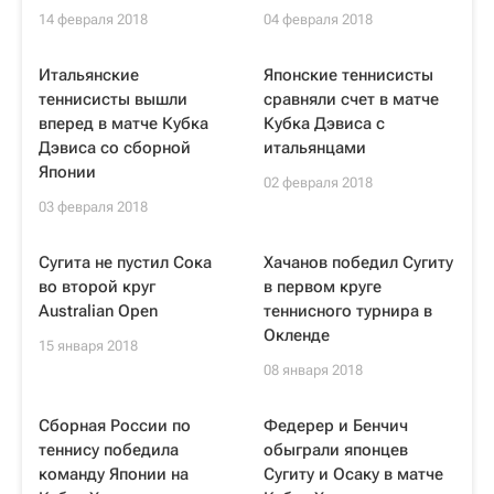
14 февраля 2018
04 февраля 2018
Итальянские
Японские теннисисты
теннисисты вышли
сравняли счет в матче
вперед в матче Кубка
Кубка Дэвиса с
Дэвиса со сборной
итальянцами
Японии
02 февраля 2018
03 февраля 2018
Сугита не пустил Сока
Хачанов победил Сугиту
во второй круг
в первом круге
Australian Open
теннисного турнира в
Окленде
15 января 2018
08 января 2018
Сборная России по
Федерер и Бенчич
теннису победила
обыграли японцев
команду Японии на
Сугиту и Осаку в матче