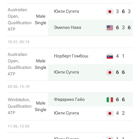
Australian
3
6
3
Юити Сугита
Open,
Male
Qualification
Single
6
3
6
Эмилио Нава
ATP
10.01, 05:15
Australian
4
1
Норберт Гомбош
Open,
Male
Qualification
Single
6
6
Юити Сугита
ATP
20.06, 15:10
6
6
Федерико Гайо
Wimbledon,
Male
Qualification
Single
ATP
4
2
Юити Сугита
11.06, 13:55