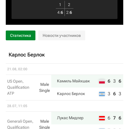
1
2
4
:
6
2
:
6
Статистика
Новости участников
Карлос Берлок
21.08, 02:00
6
3
6
Камиль Майхшак
US Open,
Male
Qualification
Single
ATP
3
6
3
Карлос Берлок
28.07, 11:05
6
7
6
Лукас Мидлер
Generali Open,
Male
Qualification
Single