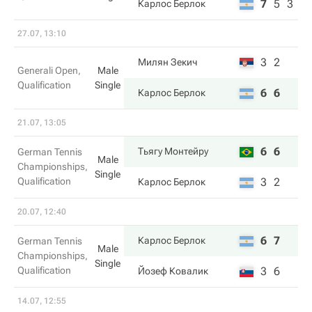
7
5
3
Карлос Берлок
27.07, 13:10
3
2
Милян Зекич
Generali Open,
Male
Qualification
Single
6
6
Карлос Берлок
21.07, 13:05
6
6
Тьягу Монтейру
German Tennis
Male
Championships,
Single
Qualification
3
2
Карлос Берлок
20.07, 12:40
6
7
Карлос Берлок
German Tennis
Male
Championships,
Single
Qualification
3
6
Йозеф Ковалик
14.07, 12:55