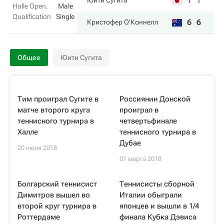
1
1
Юити Сугита
Halle Open,
Male
Qualification
Single
6
6
Кристофер О'Коннелл
Общее
Юити Сугита
Тим проиграл Сугите в
Россиянин Донской
матче второго круга
проиграл в
теннисного турнира в
четвертьфинале
Халле
теннисного турнира в
Дубае
20 июня 2018
01 марта 2018
Болгарский теннисист
Теннисисты сборной
Димитров вышел во
Италии обыграли
второй круг турнира в
японцев и вышли в 1/4
Роттердаме
финала Кубка Дэвиса