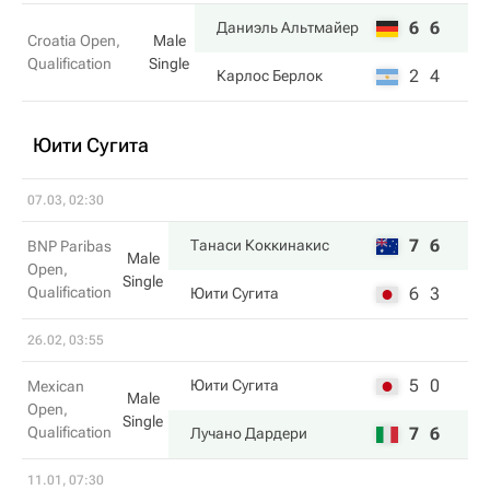
6
6
Даниэль Альтмайер
Croatia Open,
Male
Qualification
Single
2
4
Карлос Берлок
Юити Сугита
07.03, 02:30
7
6
Танаси Коккинакис
BNP Paribas
Male
Open,
Single
Qualification
6
3
Юити Сугита
26.02, 03:55
5
0
Юити Сугита
Mexican
Male
Open,
Single
Qualification
7
6
Лучано Дардери
11.01, 07:30