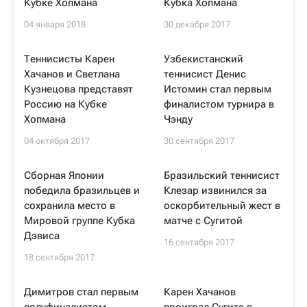
Кубке Хопмана
Кубка Хопмана
04 января 2018
30 декабря 2017
Теннисисты Карен
Узбекистанский
Хачанов и Светлана
теннисист Денис
Кузнецова представят
Истомин стал первым
Россию на Кубке
финалистом турнира в
Хопмана
Чэнду
04 октября 2017
30 сентября 2017
Сборная Японии
Бразильский теннисист
победила бразильцев и
Клезар извинился за
сохранила место в
оскорбительный жест в
Мировой группе Кубка
матче с Сугитой
Дэвиса
16 сентября 2017
18 сентября 2017
Димитров стал первым
Карен Хачанов