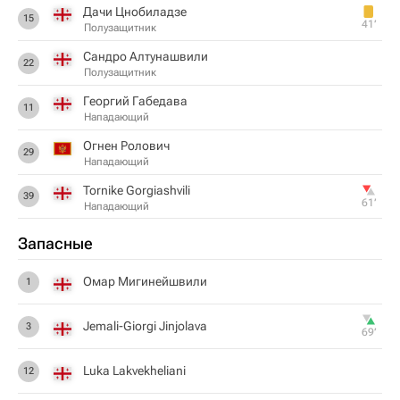
Дачи Цнобиладзе
15
41‎’‎
Полузащитник
Сандро Алтунашвили
22
Полузащитник
Георгий Габедава
11
Нападающий
Огнен Ролович
29
Нападающий
Tornike Gorgiashvili
39
61‎’‎
Нападающий
Запасные
Омар Мигинейшвили
1
Jemali-Giorgi Jinjolava
3
69‎’‎
Luka Lakvekheliani
12