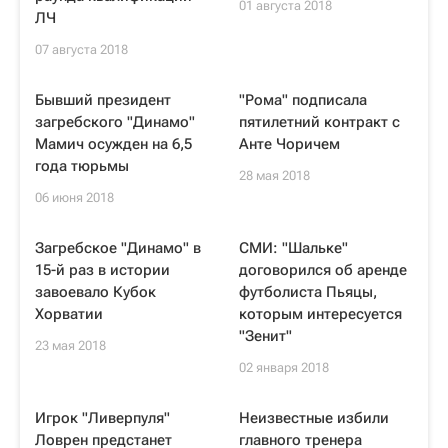
01 августа 2018
ЛЧ
07 августа 2018
Бывший президент
"Рома" подписала
загребского "Динамо"
пятилетний контракт с
Мамич осужден на 6,5
Анте Чоричем
года тюрьмы
28 мая 2018
06 июня 2018
Загребское "Динамо" в
СМИ: "Шальке"
15-й раз в истории
договорился об аренде
завоевало Кубок
футболиста Пьяцы,
Хорватии
которым интересуется
"Зенит"
23 мая 2018
02 января 2018
Игрок "Ливерпуля"
Неизвестные избили
Ловрен предстанет
главного тренера