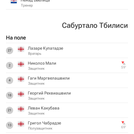
Тренер
Сабуртало Тбилиси
На поле
Лазаре Купатадзе
27
Вратарь
Николоз Мали
2
59‎’‎
Защитник
Гаги Маргвелашвили
4
Защитник
Георгий Рехвиашвили
18
Защитник
Леван Какубава
21
Защитник
Григол Чабрадзе
13
69‎’‎
Полузащитник