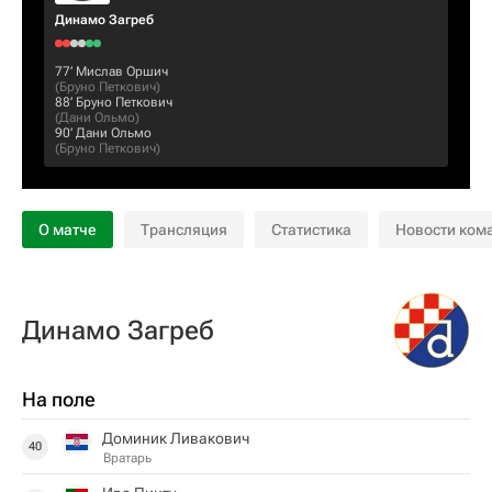
Динамо Загреб
77‎’‎
Мислав Оршич
(
Бруно Петкович
)
88‎’‎
Бруно Петкович
(
Дани Ольмо
)
90‎’‎
Дани Ольмо
(
Бруно Петкович
)
О матче
Трансляция
Статистика
Новости ком
Динамо Загреб
На поле
Доминик Ливакович
40
Вратарь