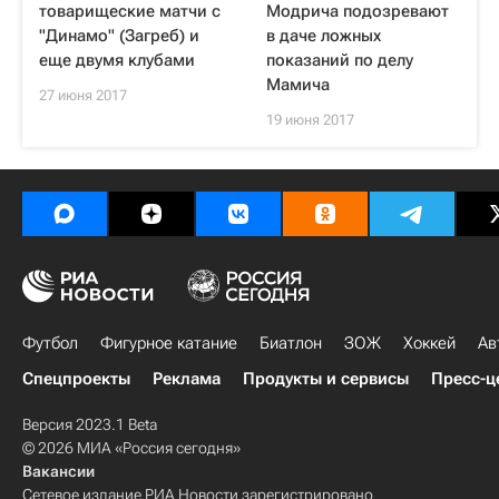
товарищеские матчи с
Модрича подозревают
"Динамо" (Загреб) и
в даче ложных
еще двумя клубами
показаний по делу
Мамича
27 июня 2017
19 июня 2017
Футбол
Фигурное катание
Биатлон
ЗОЖ
Хоккей
Ав
Спецпроекты
Реклама
Продукты и сервисы
Пресс-ц
Версия 2023.1 Beta
© 2026 МИА «Россия сегодня»
Вакансии
Сетевое издание РИА Новости зарегистрировано