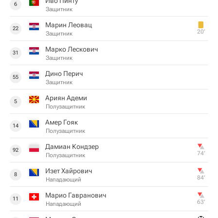
Иво Пинту
6
Защитник
Марин Леовац
22
20‎’‎
Защитник
Марко Лескович
31
Защитник
Дино Перич
55
Защитник
Ариян Адеми
5
Полузащитник
Амер Гояк
14
Полузащитник
Дамиан Кондзер
92
74‎’‎
Полузащитник
Изет Хайрович
8
84‎’‎
Нападающий
Марио Гавранович
11
63‎’‎
Нападающий