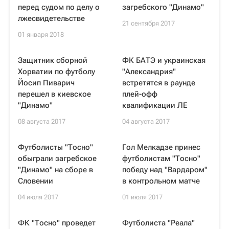
перед судом по делу о
загребского "Динамо"
лжесвидетельстве
21 сентября 2017
01 января 2018
Защитник сборной
ФК БАТЭ и украинская
Хорватии по футболу
"Александрия"
Йосип Пиварич
встретятся в раунде
перешел в киевское
плей-офф
"Динамо"
квалификации ЛE
08 августа 2017
04 августа 2017
Футболисты "Тосно"
Гол Мелкадзе принес
обыграли загребское
футболистам "Тосно"
"Динамо" на сборе в
победу над "Вардаром"
Словении
в контрольном матче
04 июля 2017
01 июля 2017
ФК "Тосно" проведет
Футболиста "Реала"