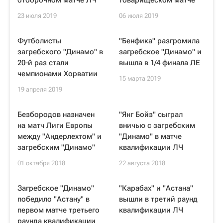
отборочном матче ЛЧ
товарищеском матче
23 июля 2019
06 июля 2019
Футболисты
"Бенфика" разгромила
загребского "Динамо" в
загребское "Динамо" и
20-й раз стали
вышла в 1/4 финала ЛЕ
чемпионами Хорватии
15 марта 2019
19 апреля 2019
Безбородов назначен
"Янг Бойз" сыграл
на матч Лиги Европы
вничью с загребским
между "Андерлехтом" и
"Динамо" в матче
загребским "Динамо"
квалификации ЛЧ
01 октября 2018
22 августа 2018
Загребское "Динамо"
"Карабах" и "Астана"
победило "Астану" в
вышли в третий раунд
первом матче третьего
квалификации ЛЧ
раунда квалификации