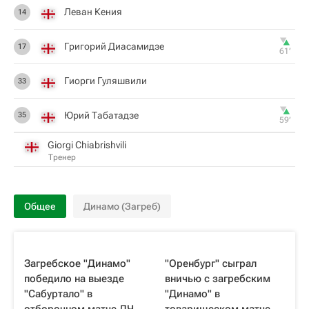
Леван Кения
14
Григорий Диасамидзе
17
61‎’‎
Гиорги Гуляшвили
33
Юрий Табатадзе
35
59‎’‎
Giorgi Chiabrishvili
Тренер
Общее
Динамо (Загреб)
Загребское "Динамо"
"Оренбург" сыграл
победило на выезде
вничью с загребским
"Сабуртало" в
"Динамо" в