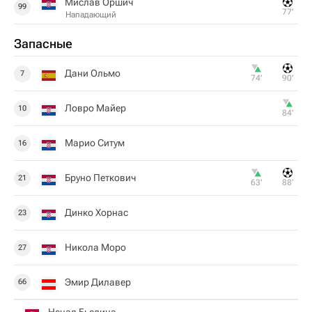
Мислав Оршич
99
77‎’‎
Нападающий
Запасные
Дани Ольмо
7
74‎’‎
90‎’‎
Ловро Майер
10
84‎’‎
Марио Ситум
16
Бруно Петкович
21
63‎’‎
88‎’‎
Динко Хорнас
23
Никола Моро
27
Эмир Дилавер
66
Ненад Бьелица