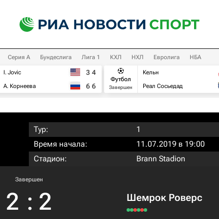
Серия А
Бундеслига
Лига 1
КХЛ
НХЛ
Евролига
НБА
3
4
I. Jovic
Кельн
Футбол
6
6
А. Корнеева
Реал Сосьедад
Завершен
Тур:
1
Время начала:
11.07.2019 в 19:00
Стадион:
Brann Stadion
Завершен
2
:
2
Шемрок Роверс