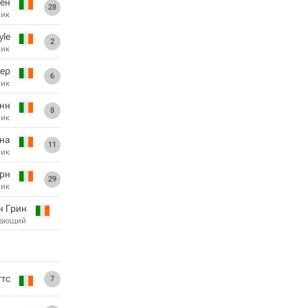
йен
28
ник
yle
2
ник
дер
6
ник
нн
8
ник
на
11
ник
рн
29
ник
н Грин
дающий
ттс
7