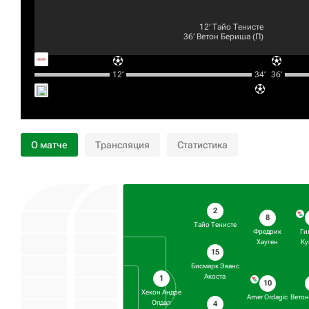
12‎’‎
Тайо Тенисте
36‎’‎
Ветон Бериша
(П)
12‎’‎
34‎’‎
36‎’‎
О матче
Трансляция
Статистика
2
8
Тайо Тенисте
Фредрик
Ги
Хауген
Ку
15
Бисмарк Эванс
Акоста
1
10
Хекон Андре
Amer Ordagic
Вето
Опдал
4