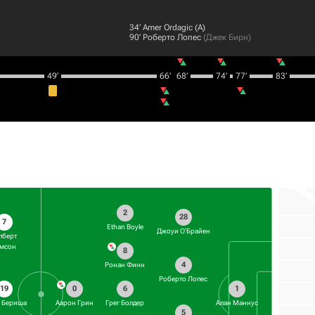
34‎’‎
Amer Ordagic
(А)
90‎’‎
Роберто Лопес
(
Джек Бирн
)
49‎’‎
66‎’‎
68‎’‎
74‎’‎
77‎’‎
83‎’‎
2
28
7
Ethan Boyle
Джоуи О'Брайен
лберт
мсон
8
4
Ронан Финн
Роберто Лопес
6
19
0
1
Грег Болдер
н Бериша
Аарон Грин
Алан Маннус
5