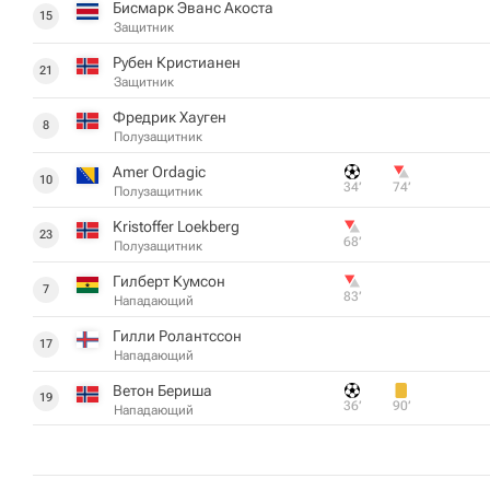
Бисмарк Эванс Акоста
15
Защитник
Рубен Кристианен
21
Защитник
Фредрик Хауген
8
Полузащитник
Amer Ordagic
10
34‎’‎
74‎’‎
Полузащитник
Kristoffer Loekberg
23
68‎’‎
Полузащитник
Гилберт Кумсон
7
83‎’‎
Нападающий
Гилли Ролантссон
17
Нападающий
Ветон Бериша
19
36‎’‎
90‎’‎
Нападающий