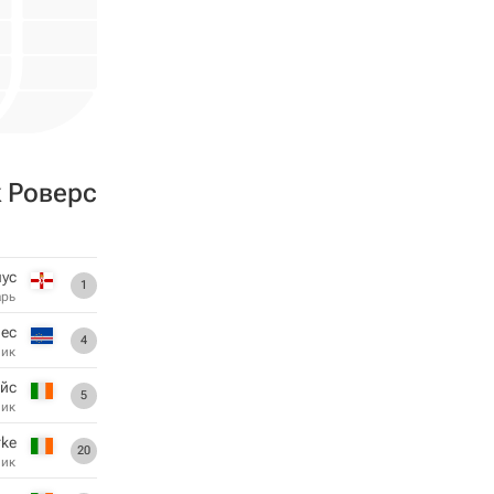
 Роверс
ус
1
арь
пес
4
ник
ейс
5
ник
rke
20
ник