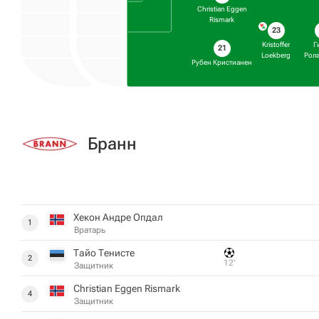
Christian Eggen
Rismark
23
Kristoffer
Г
21
Loekberg
Рол
Рубен Кристианен
Бранн
Хекон Андре Опдал
1
Вратарь
Тайо Тенисте
2
12‎’‎
Защитник
Christian Eggen Rismark
4
Защитник