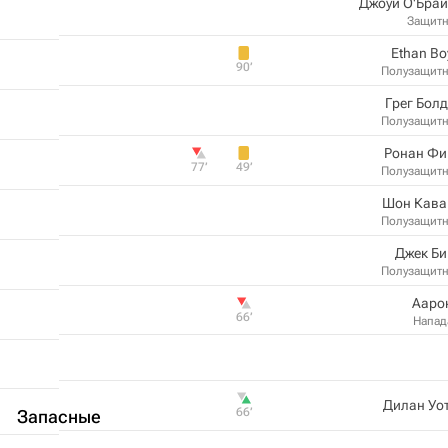
Джоуи О'Бра
Защит
Ethan Bo
90‎’‎
Полузащит
Грег Бол
Полузащит
Ронан Фи
77‎’‎
49‎’‎
Полузащит
Шон Кава
Полузащит
Джек Би
Полузащит
Ааро
66‎’‎
Напа
Дилан Уо
66‎’‎
Запасные