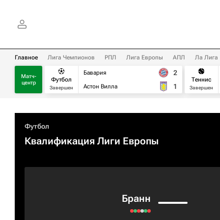
Главное
Лига Чемпионов
РПЛ
Лига Европы
АПЛ
Ла Лига
2
Бавария
Матч-
Футбол
Теннис
центр
1
Астон Вилла
Завершен
Завершен
Футбол
Квалификация Лиги Европы
Бранн