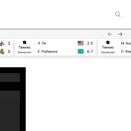
2
2
5
Э. Ли
М. Ан
Теннис
Теннис
0
6
7
Е. Рыбакина
Л. Фе
Завершен
Завершен