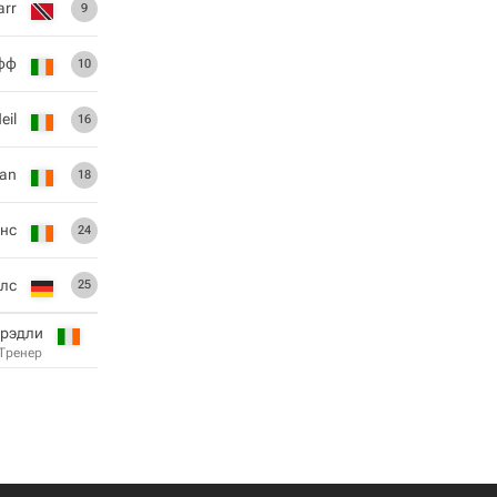
arr
9
фф
10
eil
16
lan
18
нс
24
лс
25
Брэдли
Тренер