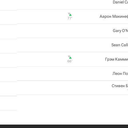
Daniel C
Аарон Макине
77‎’‎
Gary O'N
Sean Cal
Грэм Камми
66‎’‎
Леон По
Стивен 