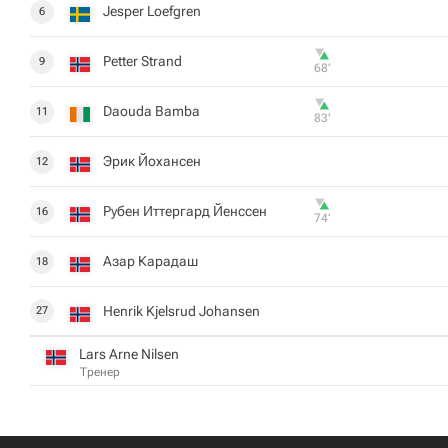
Jesper Loefgren
6
Petter Strand
9
68‎’‎
Daouda Bamba
11
83‎’‎
Эрик Йохансен
12
Рубен Иттергард Йенссен
16
74‎’‎
Азар Карадаш
18
Henrik Kjelsrud Johansen
27
Lars Arne Nilsen
Тренер