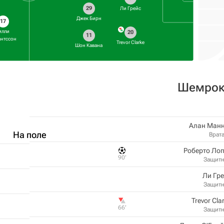
29
Ли Грейс
Джек Бирн
17
илли
20
11
антссон
Trevor Clarke
Шон Кавана
Шемрок
Алан Манн
На поле
Врат
Роберто Ло
90‎’‎
Защит
Ли Гр
Защит
Trevor Cla
66‎’‎
Защит