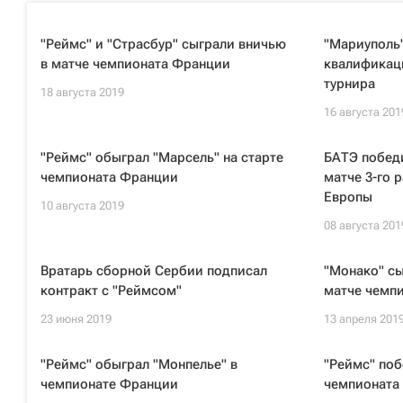
"Реймс" и "Страсбур" сыграли вничью
"Мариуполь"
в матче чемпионата Франции
квалификаци
турнира
18 августа 2019
16 августа 201
"Реймс" обыграл "Марсель" на старте
БАТЭ победи
чемпионата Франции
матче 3-го 
Европы
10 августа 2019
08 августа 201
Вратарь сборной Сербии подписал
"Монако" сы
контракт с "Реймсом"
матче чемп
23 июня 2019
13 апреля 201
"Реймс" обыграл "Монпелье" в
"Реймс" поб
чемпионате Франции
чемпионата