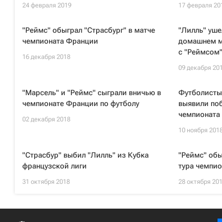
24 февраля 2019
17 февраля 20
"Реймс" обыграл "Страсбург" в матче
"Лилль" уше
чемпионата Франции
домашнем м
с "Реймсом
16 декабря 2018
09 декабря 20
"Марсель" и "Реймс" сыграли вничью в
Футболисты 
чемпионате Франции по футболу
выявили поб
чемпионата
02 декабря 2018
10 ноября 201
"Страсбур" выбил "Лилль" из Кубка
"Реймс" обы
французской лиги
тура чемпи
31 октября 2018
28 октября 20