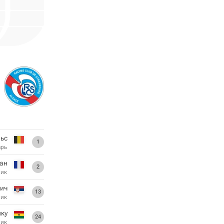
ьс
1
арь
ан
2
ник
ич
13
ник
ку
24
ник