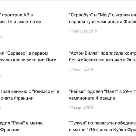
 проиграл АЗ в
"Страсбур" и "Мец" сыграли в
и ЛЕ и вылетел из
первом туре чемпионата Фран
11 августа 2019
9
л "Сараево" в первом
"Астон Вилла" подписала контр
раунда квалификации Лиги
бельгийским защитником Энг
17 июля 2019
9
грал вничью с "Реймсом" в
"Реймс" одолел "Нант" в 29-м 
ионата Франции
чемпионата Франции
9
17 марта 2019
едил "Ренн" в матче
"Тулуза" по пенальти победила
 Франции
в матче 1/16 финала Кубка Фр