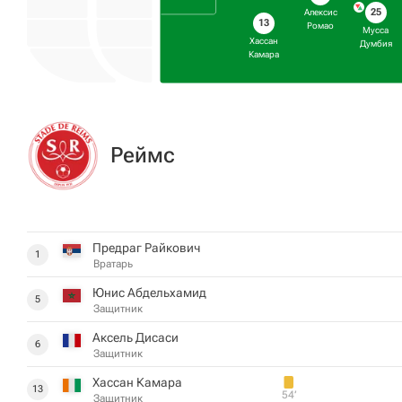
25
Алексис
13
Ромао
Мусса
Хассан
Думбия
Камара
Реймс
Предраг Райкович
1
Вратарь
Юнис Абдельхамид
5
Защитник
Аксель Дисаси
6
Защитник
Хассан Камара
13
54‎’‎
Защитник