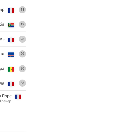
ар
11
ба
12
ль
23
шта
29
ара
30
ля
33
и Лоре
Тренер