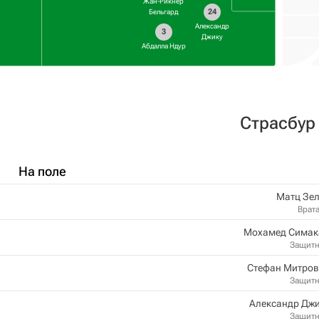
Жан-Рикнер
24
Бельгард
Александр
3
Джику
Абдалла Ндур
Страсбур
На поле
Матц Зел
Врат
Мохамед Симак
Защит
Стефан Митров
Защит
Александр Джи
Защит