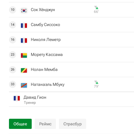
Сок Хёнджун
10
66‎’‎
Самбу Сиссоко
14
Николя Леметр
16
Морету Кассама
23
Нолан Мемба
26
Натанаэль Мбуку
33
79‎’‎
Давид Гион
Тренер
Общее
Реймс
Страсбур