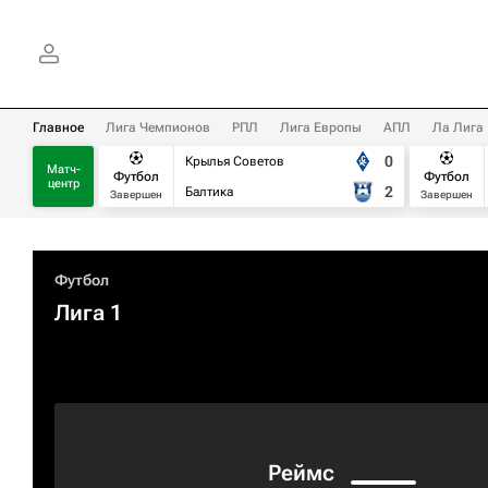
Главное
Лига Чемпионов
РПЛ
Лига Европы
АПЛ
Ла Лига
0
Крылья Советов
Матч-
Футбол
Футбол
центр
2
Балтика
Завершен
Завершен
Футбол
Лига 1
Реймс