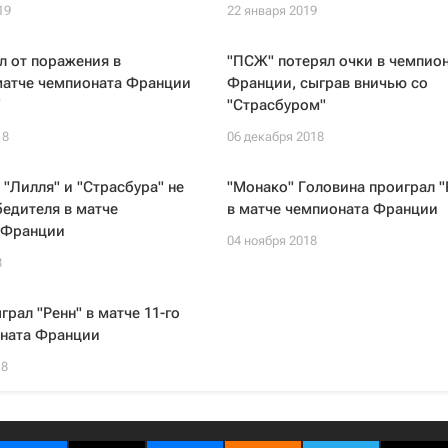
19
22 января 2019
л от поражения в
"ПСЖ" потерял очки в чемпио
атче чемпионата Франции
Франции, сыграв вничью со
"
"Страсбуром"
18
06 декабря 2018
"Лилля" и "Страсбура" не
"Монако" Головина проиграл "
едителя в матче
в матче чемпионата Франции
 Франции
04 ноября 2018
8
грал "Ренн" в матче 11-го
оната Франции
18