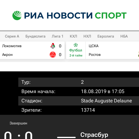
Серия А
Бундеслига
Лига 1
КХЛ
НХЛ
Евролига
НБА
0
Локомотив
ЦСКА
Футбол
0
Акрон
Ростов
2-й тайм
Тур:
2
Время начала:
18.08.2019 в 17:05
Стадион:
Stade Auguste Delaune
Зрители:
13714
Завершен
0
:
0
Страсбур