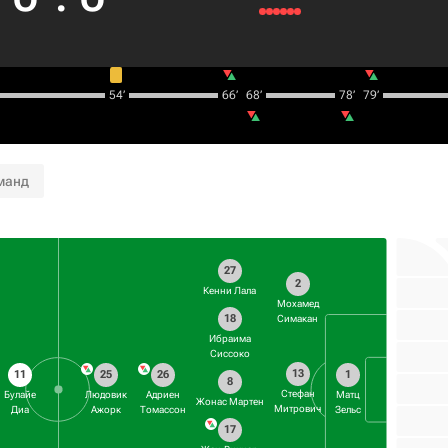
54‎’‎
66‎’‎
68‎’‎
78‎’‎
79‎’‎
манд
27
2
Кенни Лала
Мохамед
18
Симакан
Ибраима
Сиссоко
13
11
25
26
1
8
Стефан
Булайе
Людовик
Адриен
Матц
Жонас Мартен
Митрович
Диа
Ажорк
Томассон
Зельс
17