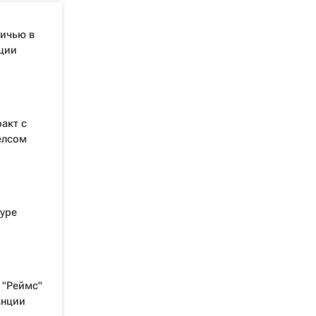
ничью в
ции
акт с
елсом
туре
 "Реймс"
анции