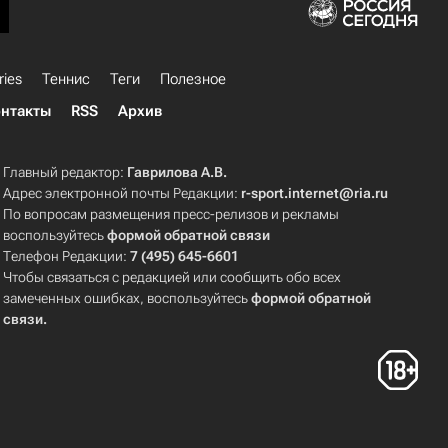
ries
Теннис
Теги
Полезное
нтакты
RSS
Архив
Главный редактор:
Гаврилова А.В.
Адрес электронной почты Редакции:
r-sport.internet@ria.ru
По вопросам размещения пресс-релизов и рекламы
воспользуйтесь
формой обратной связи
Телефон Редакции:
7 (495) 645-6601
Чтобы связаться с редакцией или сообщить обо всех
замеченных ошибках, воспользуйтесь
формой обратной
связи
.