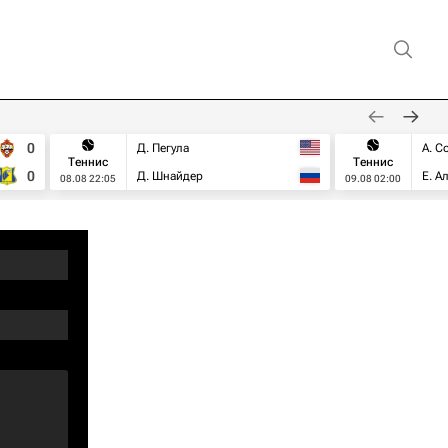
0
Д. Пегула
А. С
Теннис
Теннис
0
Д. Шнайдер
Е. А
08.08 22:05
09.08 02:00