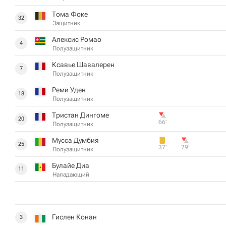
Тома Фоке
32
Защитник
Алексис Ромао
4
Полузащитник
Ксавье Шавалерен
7
Полузащитник
Реми Уден
18
Полузащитник
Тристан Дингоме
20
66‎’‎
Полузащитник
Мусса Думбия
25
37‎’‎
79‎’‎
Полузащитник
Булайе Диа
11
Нападающий
Гислен Конан
3