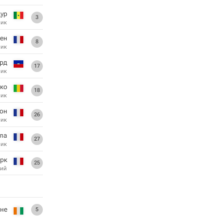
ур
3
ник
ен
8
ник
ард
17
ник
ко
18
ник
он
26
ник
ла
27
ник
рк
25
ий
не
5