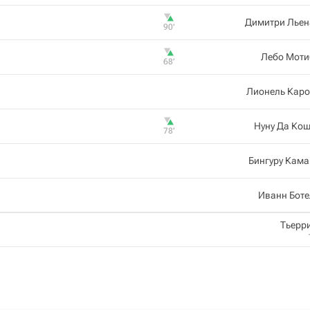
Димитри Льен
90‎’‎
Лебо Моти
68‎’‎
Лионель Каро
Нуну Да Ко
78‎’‎
Бингуру Кам
Иванн Боте
Тьерр