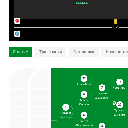
37‎’‎
О матче
Трансляция
Статистика
Новости ко
32
18
Тома Фоке
7
Реми Уден
Ксавье
6
Шавалерен
Аксель
20
Дисаси
1
Тристан
Предраг
5
Дингоме
Райкович
Юнис
Абдельхамид
4