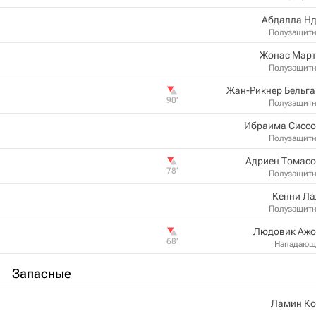
Абдалла Нд
Полузащит
Жонас Март
Полузащит
Жан-Рикнер Бельг
90‎’‎
Полузащит
Ибраима Сиссо
Полузащит
Адриен Томасс
78‎’‎
Полузащит
Кенни Ла
Полузащит
Людовик Ажо
68‎’‎
Нападающ
Запасные
Ламин Ко