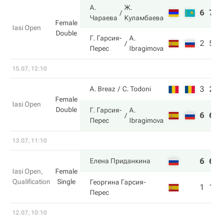
А.
Ж.
6
7
Чараева
Куламбаева
Female
Iasi Open
Double
Г. Гарсия-
A.
2
5
Перес
Ibragimova
15.07, 12:10
3
2
A. Breaz
C. Todoni
Female
Iasi Open
Double
Г. Гарсия-
A.
6
6
Перес
Ibragimova
13.07, 11:10
6
6
Елена Приданкина
Iasi Open,
Female
Qualification
Single
Георгина Гарсия-
1
1
Перес
12.07, 10:10