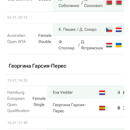
4
Соболенко
Соснович
24.01, 03:15
6
К. Пешке
Д. Схюрс
Australian
Female
Open WTA
Double
Ф.
Д.
4
Столлар
Ястремская
Георгина Гарсия-Перес
19.07, 16:25
4
6
Hamburg
Eva Vedder
European
Female
Open,
Single
Георгина Гарсия-
6
2
Qualification
Перес
16.07, 21:40