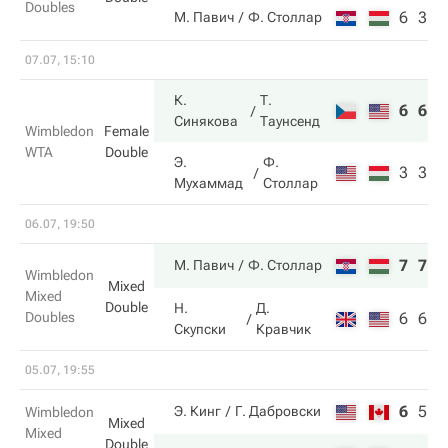
Doubles
6
3
М. Павич
Ф. Столлар
07.07, 15:10
К.
Т.
6
6
Синякова
Таунсенд
Wimbledon
Female
WTA
Double
Э.
Ф.
3
3
Мухаммад
Столлар
06.07, 19:50
7
7
М. Павич
Ф. Столлар
Wimbledon
Mixed
Mixed
Double
Н.
Д.
Doubles
6
6
Скупски
Кравчик
05.07, 19:55
6
5
3
Э. Кинг
Г. Дабровски
Wimbledon
Mixed
Mixed
Double