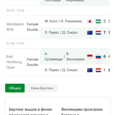
Солсбери
Фернандес
03.07, 15:50
5
5
М. Като
К. Рахимова
Wimbledon
Female
WTA
Double
7
7
Э. Перес
Д. Схюрс
27.06, 13:55
А.
В.
6
4
Bad
Сутджиади
Звонарева
Female
Homburg
Double
Open
1
6
Э. Перес
Д. Схюрс
Общее
Кики Бертенс
Бертенс вышла в финал
Вихлянцева проиграла