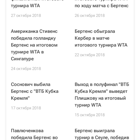
турнира WTA
по ходу матча с Бертенс
27 октября 2018
26 октября 2018
Американка Стивенс
Бертенс обыграла
победила голландку
Кербер в матче
Бертенс на итоговом
итогового турнира WTA
турнире WTA в
22 октября 2018
Сингапуре
24 октября 2018
Соснович выбила
Выход в полуфинал "ВТБ
Бертенс с "ВТБ Кубка
Кубка Кремля" выведет
Кремля"
Плишкову на итоговый
турнир WTA
17 октября 2018
15 октября 2018
Павлюченкова
Бертенс выиграла
победила Бертенс во
турнир в Сеуле, победив