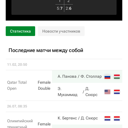
1
2
5
:
7
2
:
6
Статистика
Новости участников
Последние матчи между собой
11.02, 20:50
7
А. Панова
Ф. Столлар
Qatar Total
Female
Open
Double
Э.
Д.
5
Мухаммад
Схюрс
26.07, 08:35
2
К. Бертенс
Д. Схюрс
Олимпийский
Female
теннисный