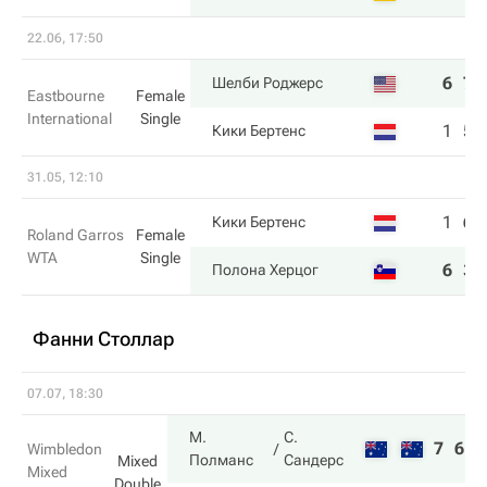
22.06, 17:50
6
7
Шелби Роджерс
Eastbourne
Female
International
Single
1
5
Кики Бертенс
31.05, 12:10
1
6
Кики Бертенс
Roland Garros
Female
WTA
Single
6
3
Полона Херцог
Фанни Столлар
07.07, 18:30
М.
С.
7
6
Wimbledon
Полманс
Сандерс
Mixed
Mixed
Double