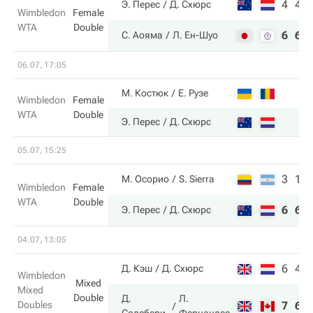
4
4
Э. Перес
Д. Схюрс
Wimbledon
Female
WTA
Double
6
6
С. Аояма
Л. Ен-Шуо
06.07, 17:05
М. Костюк
Е. Рузе
Wimbledon
Female
WTA
Double
Э. Перес
Д. Схюрс
05.07, 15:25
3
1
М. Осорио
S. Sierra
Wimbledon
Female
WTA
Double
6
6
Э. Перес
Д. Схюрс
04.07, 13:05
6
4
Д. Кэш
Д. Схюрс
Wimbledon
Mixed
Mixed
Double
Д.
Л.
Doubles
7
6