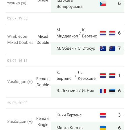
Single
Маркета
турнир (ж)
6
3
Вондроушова
02.07, 19:55
М.
К.
6
7
Мидделкоп
Бертенс
Wimbledon
Mixed
Mixed Doubles
Double
7
5
М. Эбден
С. Стосур
01.07, 16:15
К.
Л.
1
6
Бертенс
Керкхове
Female
Уимблдон (ж)
Double
6
3
Э. Лечемия
И. Нил
29.06, 20:00
3
4
Кики Бертенс
Female
Уимблдон (ж)
Single
6
6
Марта Костюк