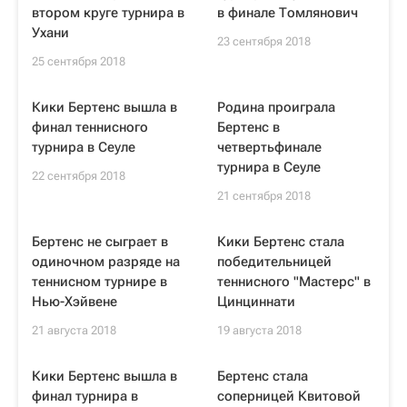
втором круге турнира в
в финале Томлянович
Ухани
23 сентября 2018
25 сентября 2018
Кики Бертенс вышла в
Родина проиграла
финал теннисного
Бертенс в
турнира в Сеуле
четвертьфинале
турнира в Сеуле
22 сентября 2018
21 сентября 2018
Бертенс не сыграет в
Кики Бертенс стала
одиночном разряде на
победительницей
теннисном турнире в
теннисного "Мастерс" в
Нью-Хэйвене
Цинциннати
21 августа 2018
19 августа 2018
Кики Бертенс вышла в
Бертенс стала
финал турнира в
соперницей Квитовой