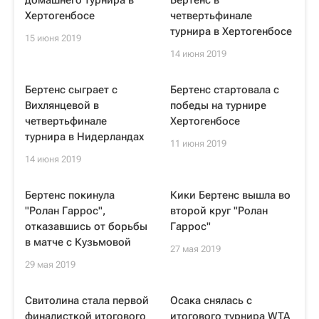
домашнего турнира в
Бертенс в
Хертогенбосе
четвертьфинале
турнира в Хертогенбосе
15 июня 2019
14 июня 2019
Бертенс сыграет с
Бертенс стартовала с
Вихлянцевой в
победы на турнире
четвертьфинале
Хертогенбосе
турнира в Нидерландах
11 июня 2019
14 июня 2019
Бертенс покинула
Кики Бертенс вышла во
"Ролан Гаррос",
второй круг "Ролан
отказавшись от борьбы
Гаррос"
в матче с Кузьмовой
27 мая 2019
29 мая 2019
Свитолина стала первой
Осака снялась с
финалисткой итогового
итогового турнира WTA