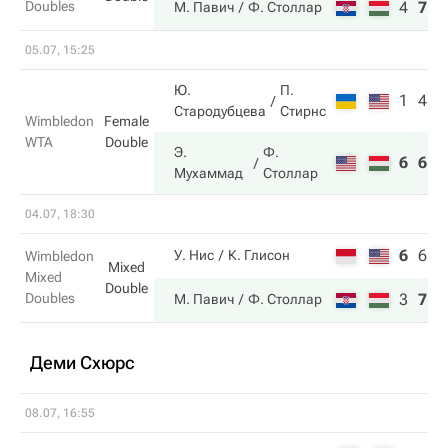
Doubles
4
7
6
М. Павич
Ф. Столлар
05.07, 15:25
Ю.
П.
1
4
Стародубцева
Стирнс
Wimbledon
Female
WTA
Double
Э.
Ф.
6
6
Мухаммад
Столлар
04.07, 18:30
6
6
4
У. Нис
К. Глисон
Wimbledon
Mixed
Mixed
Double
Doubles
3
7
6
М. Павич
Ф. Столлар
Деми Схюрс
08.07, 16:55