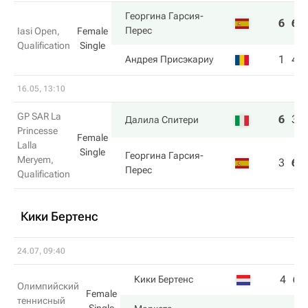
Георгина Гарсия-
6
6
Перес
Iasi Open,
Female
Qualification
Single
1
4
Андрея Присэкариу
16.05, 13:10
GP SAR La
6
3
Далила Спитери
Princesse
Female
Lalla
Single
Георгина Гарсия-
Meryem,
3
6
Перес
Qualification
Кики Бертенс
24.07, 09:40
4
6
Кики Бертенс
Олимпийский
Female
теннисный