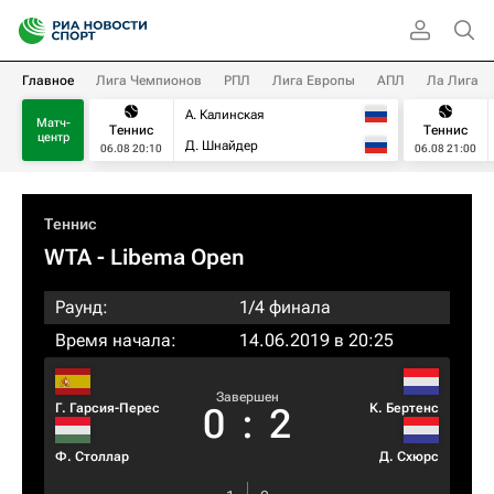
Главное
Лига Чемпионов
РПЛ
Лига Европы
АПЛ
Ла Лига
А. Калинская
Матч-
Теннис
Теннис
центр
Д. Шнайдер
06.08 20:10
06.08 21:00
Теннис
WTA
- Libema Open
Раунд:
1/4 финала
Время начала:
14.06.2019 в 20:25
Завершен
Г. Гарсия-Перес
К. Бертенс
0
:
2
Ф. Столлар
Д. Схюрс