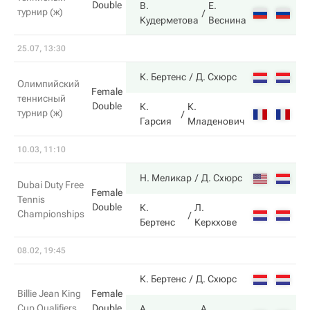
Double
В.
Е.
турнир (ж)
6
Кудерметова
Веснина
25.07, 13:30
7
К. Бертенс
Д. Схюрс
Олимпийский
Female
теннисный
Double
К.
К.
турнир (ж)
6
Гарсия
Младенович
10.03, 11:10
6
Н. Меликар
Д. Схюрс
Dubai Duty Free
Female
Tennis
Double
К.
Л.
Championships
3
Бертенс
Керкхове
08.02, 19:45
6
К. Бертенс
Д. Схюрс
Billie Jean King
Female
Cup Qualifiers
Double
А.
А.