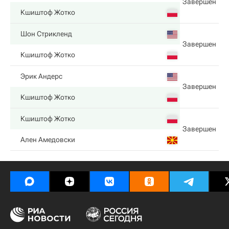
Завершен
Кшиштоф Жотко
Шон Стрикленд
Завершен
Кшиштоф Жотко
Эрик Андерс
Завершен
Кшиштоф Жотко
Кшиштоф Жотко
Завершен
Ален Амедовски