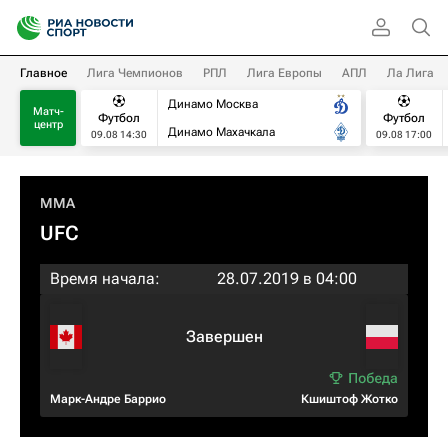
Главное
Лига Чемпионов
РПЛ
Лига Европы
АПЛ
Ла Лига
Динамо Москва
Матч-
Футбол
Футбол
центр
Динамо Махачкала
09.08 14:30
09.08 17:00
MMA
UFC
Время начала:
28.07.2019 в 04:00
Завершен
Марк-Андре Баррио
Кшиштоф Жотко