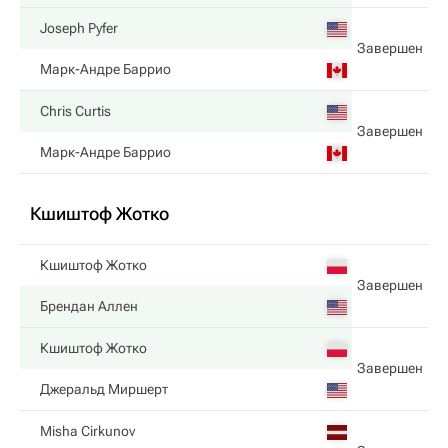
Joseph Pyfer
Завершен
Марк-Андре Баррио
Chris Curtis
Завершен
Марк-Андре Баррио
Кшиштоф Жотко
Кшиштоф Жотко
Завершен
Брендан Аллен
Кшиштоф Жотко
Завершен
Джеральд Миршерт
Misha Cirkunov