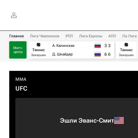
Главное
Лига Чемпионов
РПЛ
Лига Европы
АПЛ
Ла Лига
3
3
А. Калинская
Матч-
Теннис
Теннис
центр
6
6
Д. Шнайдер
Завершен
Завершен
MMA
UFC
Эшли Эванс-Смит