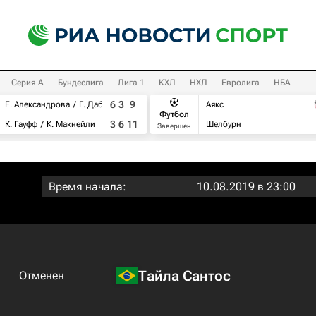
Серия А
Бундеслига
Лига 1
КХЛ
НХЛ
Евролига
НБА
6
3
9
Е. Александрова
Г. Дабровски
Аякс
Футбол
3
6
11
К. Гауфф
К. Макнейли
Шелбурн
Завершен
Время начала:
10.08.2019 в 23:00
Тайла Сантос
Отменен