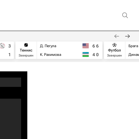
3
6
6
Д. Пегула
Брага
Теннис
Футбол
1
4
0
К. Рахимова
Дина
Завершен
Завершен