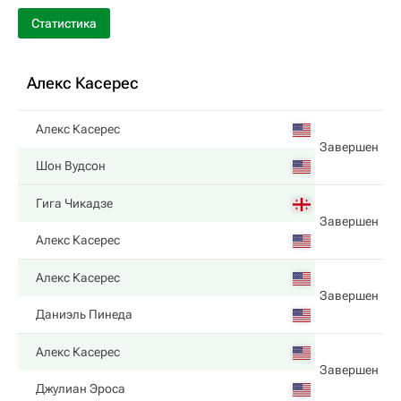
Статистика
Алекс Касерес
Алекс Касерес
Завершен
Шон Вудсон
Гига Чикадзе
Завершен
Алекс Касерес
Алекс Касерес
Завершен
Даниэль Пинеда
Алекс Касерес
Завершен
Джулиан Эроса