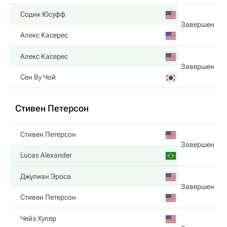
Содик Юсуфф
Завершен
Алекс Касерес
Алекс Касерес
Завершен
Сен Ву Чой
Стивен Петерсон
Стивен Петерсон
Завершен
Lucas Alexander
Джулиан Эроса
Завершен
Стивен Петерсон
Чейз Хупер