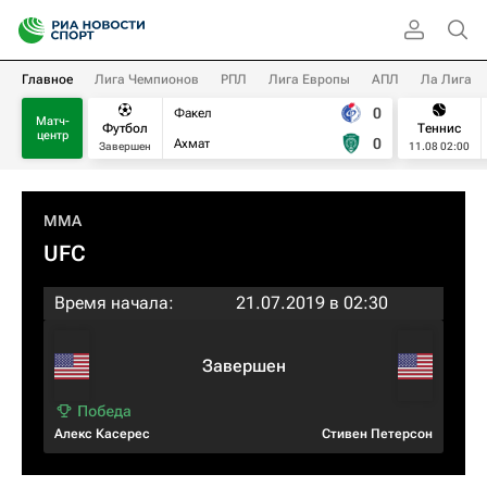
Главное
Лига Чемпионов
РПЛ
Лига Европы
АПЛ
Ла Лига
0
Факел
Матч-
Футбол
Теннис
центр
0
Ахмат
Завершен
11.08 02:00
MMA
UFC
Время начала:
21.07.2019 в 02:30
Завершен
Алекс Касерес
Стивен Петерсон