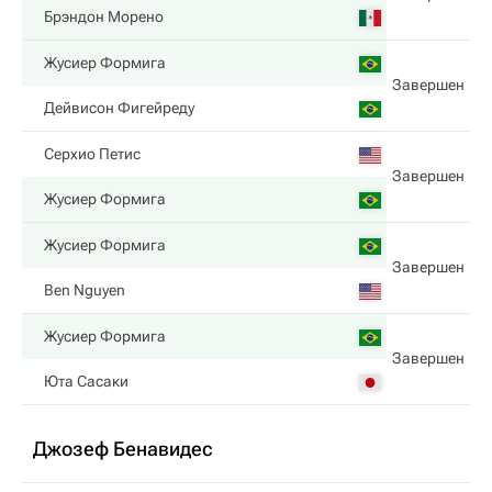
Брэндон Морено
Жусиер Формига
Завершен
Дейвисон Фигейреду
Серхио Петис
Завершен
Жусиер Формига
Жусиер Формига
Завершен
Ben Nguyen
Жусиер Формига
Завершен
Юта Сасаки
Джозеф Бенавидес