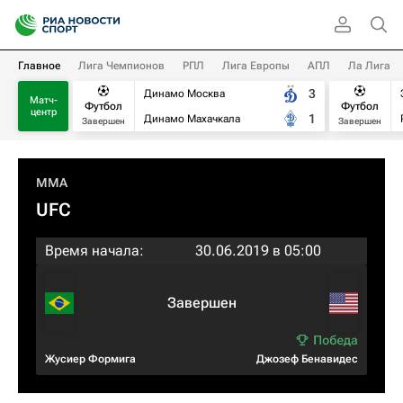
Главное
Лига Чемпионов
РПЛ
Лига Европы
АПЛ
Ла Лига
3
Динамо Москва
Матч-
Футбол
Футбол
центр
1
Динамо Махачкала
Завершен
Завершен
MMA
UFC
Время начала:
30.06.2019 в 05:00
Завершен
Жусиер Формига
Джозеф Бенавидес