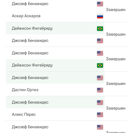
Джозеф Бенавидес
Завершен
Аскар Аскаров
Дейвисон Фигейреду
Завершен
Джозеф Бенавидес
Джозеф Бенавидес
Завершен
Дейвисон Фигейреду
Джозеф Бенавидес
Завершен
Дастин Ортиз
Джозеф Бенавидес
Завершен
Алекс Перес
Джозеф Бенавидес
Завершен