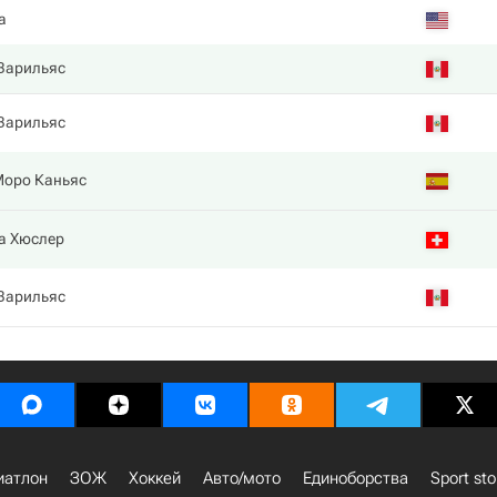
а
Варильяс
Варильяс
Моро Каньяс
а Хюслер
Варильяс
иатлон
ЗОЖ
Хоккей
Авто/мото
Единоборства
Sport sto