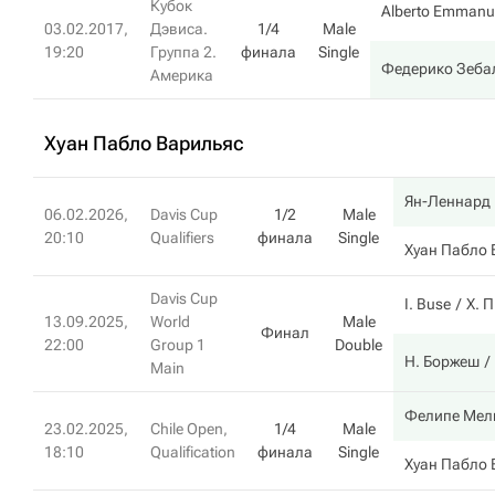
Кубок
Alberto Emmanue
03.02.2017,
Дэвиса.
1/4
Male
19:20
Группа 2.
финала
Single
Федерико Зеба
Америка
Хуан Пабло Варильяс
Ян-Леннард
06.02.2026,
Davis Cup
1/2
Male
20:10
Qualifiers
финала
Single
Хуан Пабло 
Davis Cup
I. Buse
Х. 
13.09.2025,
World
Male
Финал
22:00
Group 1
Double
Н. Боржеш
Main
Фелипе Мел
23.02.2025,
Chile Open,
1/4
Male
18:10
Qualification
финала
Single
Хуан Пабло 