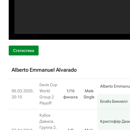
Статистика
Alberto Emmanuel Alvarado
Davis Cup
Alberto Emmanue
06.03.2020,
World
1/16
Male
20:10
Group 2
финала
Single
Блэйз Бикнелл
Playoff
Кубок
Дэвиса.
Кристофер Диа
Группа 2.