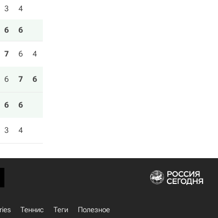
3
4
6
6
7
6
4
6
7
6
6
6
3
4
ries
Теннис
Теги
Полезное