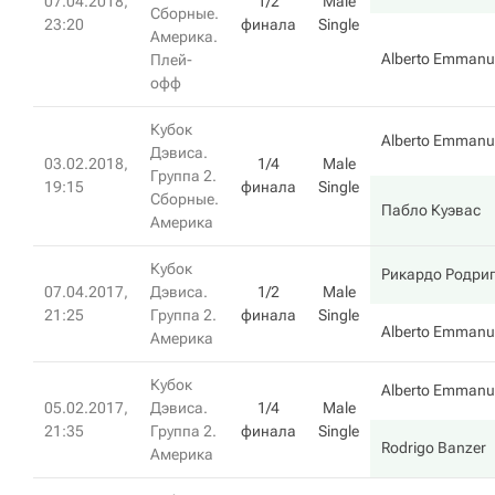
07.04.2018,
1/2
Male
Сборные.
23:20
финала
Single
Америка.
Alberto Emmanue
Плей-
офф
Кубок
Alberto Emmanue
Дэвиса.
03.02.2018,
1/4
Male
Группа 2.
19:15
финала
Single
Сборные.
Пабло Куэвас
Америка
Кубок
Рикардо Родри
07.04.2017,
Дэвиса.
1/2
Male
21:25
Группа 2.
финала
Single
Alberto Emmanue
Америка
Кубок
Alberto Emmanue
05.02.2017,
Дэвиса.
1/4
Male
21:35
Группа 2.
финала
Single
Rodrigo Banzer
Америка