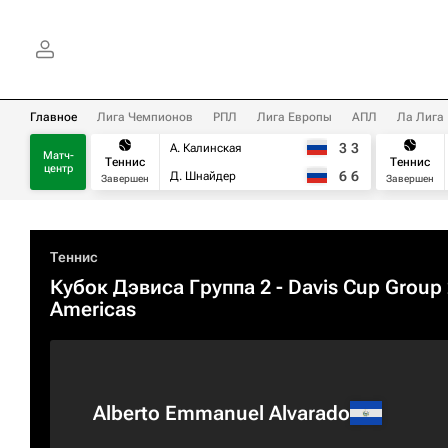
Главное
Лига Чемпионов
РПЛ
Лига Европы
АПЛ
Ла Лига
3
3
А. Калинская
Матч-
Теннис
Теннис
центр
6
6
Д. Шнайдер
Завершен
Завершен
Теннис
Кубок Дэвиса Группа 2 - Davis Cup Group 
Americas
Alberto Emmanuel Alvarado