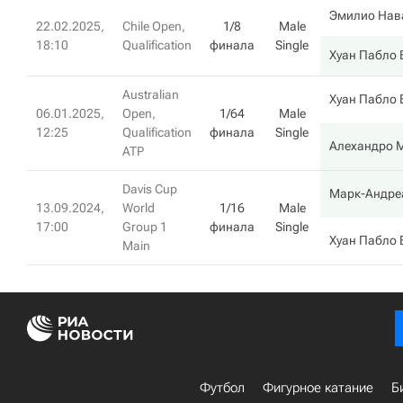
Эмилио Нав
22.02.2025,
Chile Open,
1/8
Male
18:10
Qualification
финала
Single
Хуан Пабло 
Australian
Хуан Пабло 
06.01.2025,
Open,
1/64
Male
12:25
Qualification
финала
Single
Алехандро 
ATP
Davis Cup
Марк-Андре
13.09.2024,
World
1/16
Male
17:00
Group 1
финала
Single
Хуан Пабло 
Main
Футбол
Фигурное катание
Б