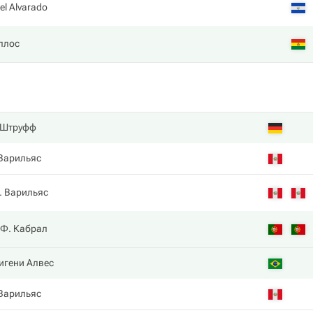
l Alvarado
ллос
 Штруфф
Варильяс
П. Варильяс
Ф. Кабрал
игени Алвес
Варильяс