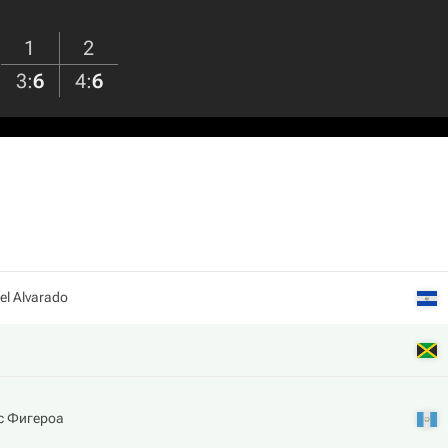
1
2
3
:
6
4
:
6
l Alvarado
с Фигероа