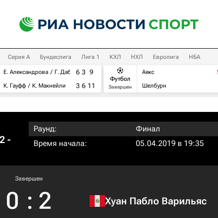
Серия А
Бундеслига
Лига 1
КХЛ
НХЛ
Евролига
НБА
6
3
9
Е. Александрова
Г. Дабровски
Аякс
Футбол
3
6
11
К. Гауфф
К. Макнейли
Шелбурн
Завершен
Раунд:
Финал
2 -
Время начала:
05.04.2019 в 19:35
Завершен
0
:
2
Хуан Пабло Варильяс