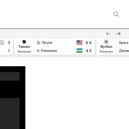
3
6
6
Д. Пегула
Брага
Теннис
Футбол
1
4
0
К. Рахимова
Дина
Завершен
Завершен