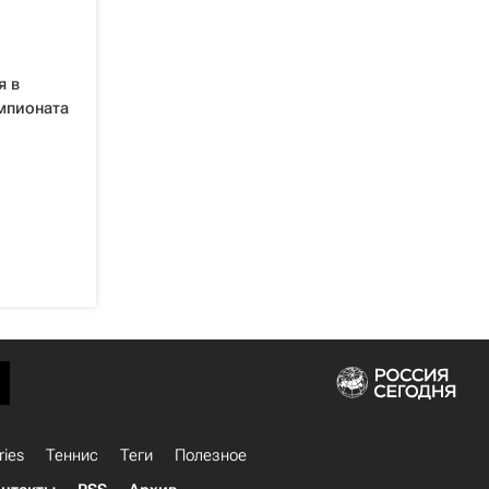
я в
мпионата
ries
Теннис
Теги
Полезное