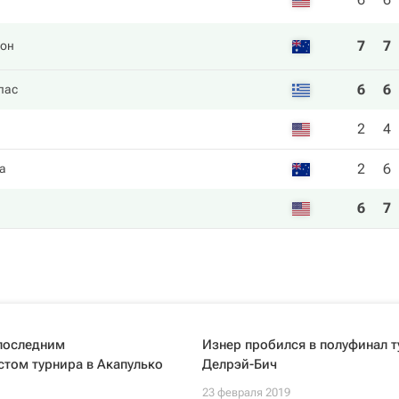
7
7
сон
6
6
пас
2
4
2
6
а
6
7
 последним
Изнер пробился в полуфинал т
том турнира в Акапулько
Делрэй-Бич
23 февраля 2019