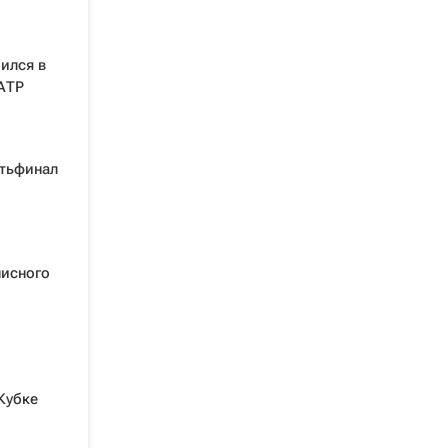
ился в
АТР
ртьфинал
нисного
Кубке