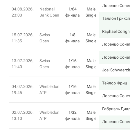
Лоренцо Соне
04.08.2026,
National
1/64
Male
23:00
Bank Open
финала
Single
Таллон Грикс
Raphael Collig
15.07.2026,
Swiss
1/8
Male
11:35
Open
финала
Single
Лоренцо Соне
Лоренцо Соне
13.07.2026,
Swiss
1/16
Male
11:40
Open
финала
Single
Joel Schwaerzl
Тейлор Фриц
04.07.2026,
Wimbledon
1/16
Male
19:45
ATP
финала
Single
Лоренцо Соне
Габриэль Диа
02.07.2026,
Wimbledon
1/32
Male
13:10
ATP
финала
Single
Лоренцо Соне