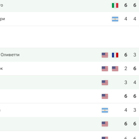
6
6
го
4
4
рри
6
3
 Оливетти
2
6
ок
3
4
6
6
4
3
а
6
6
6
6