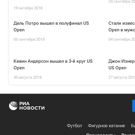
24 сентября 2
19 октября 2018
Дель Потро вышел в полуфинал US
Стали извес
Open
Open в муж
05 сентября 2018
04 сентября 2
Кевин Андерсон вышел в 3-й круг US
Джон Изнер 
Open
US Open
30 августа 2018
27 августа 201
Футбол
Фигурное катание
Б