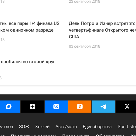
018
23 сентября 2018
тны все пары 1/4 финала US
Дель Потро и Изнер встретятс
ском одиночном разряде
четвертьфинале Открытого че
США
018
03 сентября 2018
пробился во второй круг
8
иатлон
ЗОЖ
Хоккей
Авто/мото
Единоборства
Sport sto