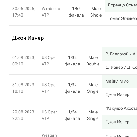
Лоренцо Соне
30.06.2026,
Wimbledon
1/64
Male
17:40
ATP
финала
Single
Томас Этчеве
Джон Изнер
Р. Галлоуэй
А.
01.09.2023,
US Open
1/32
Male
00:10
ATP
финала
Double
Д. Изнер
Д. С
Майкл Ммо
31.08.2023,
US Open
1/32
Male
18:10
ATP
финала
Single
Джон Изнер
Факундо Акост
29.08.2023,
US Open
1/64
Male
22:20
ATP
финала
Single
Джон Изнер
Western
Джон Изнер