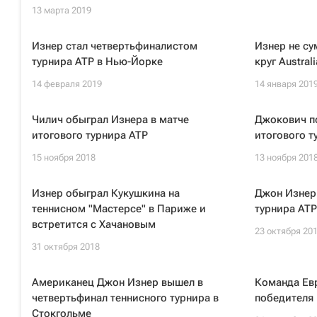
13 марта 2019
Изнер стал четвертьфиналистом
Изнер не су
турнира ATP в Нью-Йорке
круг Austral
14 февраля 2019
14 января 201
Чилич обыграл Изнера в матче
Джокович по
итогового турнира ATP
итогового т
15 ноября 2018
13 ноября 201
Изнер обыграл Кукушкина на
Джон Изнер 
теннисном "Мастерсе" в Париже и
турнира ATP
встретится с Хачановым
23 октября 20
31 октября 2018
Американец Джон Изнер вышел в
Команда Ев
четвертьфинал теннисного турнира в
победителя
Стокгольме