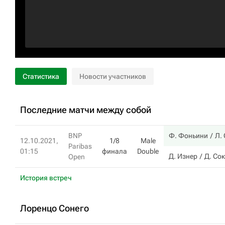
Статистика
Новости участников
Последние матчи между собой
BNP
Ф. Фоньини
Л.
12.10.2021,
1/8
Male
Paribas
01:15
финала
Double
Д. Изнер
Д. Сок
Open
История встреч
Лоренцо Сонего