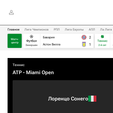
Главное
Лига Чемпионов
РПЛ
Лига Европы
АПЛ
Ла Лига
2
Бавария
Матч-
Футбол
Теннис
центр
1
Астон Вилла
Завершен
2-й сет
Теннис
ATP
- Miami Open
Лоренцо Сонего