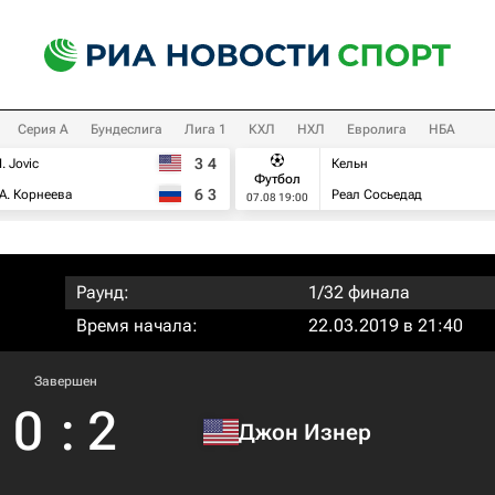
Серия А
Бундеслига
Лига 1
КХЛ
НХЛ
Евролига
НБА
3
4
I. Jovic
Кельн
Футбол
6
3
А. Корнеева
Реал Сосьедад
07.08 19:00
Раунд:
1/32 финала
Время начала:
22.03.2019 в 21:40
Завершен
0
:
2
Джон Изнер