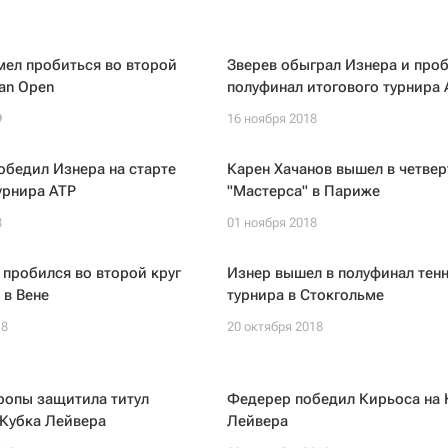
мел пробиться во второй
Зверев обыграл Изнера и проб
ian Open
полуфинал итогового турнира 
9
16 ноября 2018
бедил Изнера на старте
Карен Хачанов вышел в четве
урнира ATP
"Мастерса" в Париже
8
01 ноября 2018
пробился во второй круг
Изнер вышел в полуфинал тен
 в Вене
турнира в Стокгольме
18
20 октября 2018
ропы защитила титул
Федерер победил Кирьоса на 
 Кубка Лейвера
Лейвера