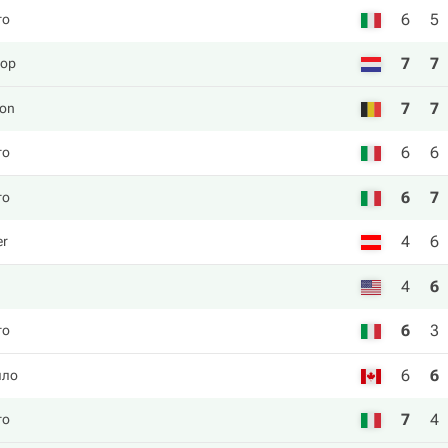
6
5
го
7
7
пор
7
7
non
6
6
го
6
7
го
4
6
er
4
6
6
3
го
6
6
лло
7
4
го