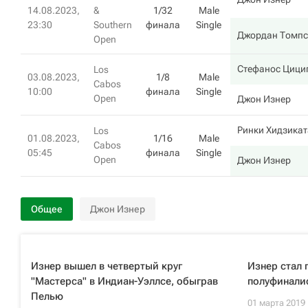
14.08.2023,
&
1/32
Male
23:30
Southern
финала
Single
Джордан Томп
Open
Стефанос Цици
Los
03.08.2023,
1/8
Male
Cabos
10:00
финала
Single
Open
Джон Изнер
Ринки Хидзикат
Los
01.08.2023,
1/16
Male
Cabos
05:45
финала
Single
Open
Джон Изнер
Общее
Джон Изнер
Изнер вышел в четвертый круг
Изнер стал
"Мастерса" в Индиан-Уэллсе, обыграв
полуфиналис
Пелью
01 марта 2019