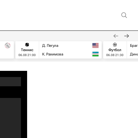
Д. Пегула
Браг
Теннис
Футбол
К. Рахимова
Дин
06.08 21:00
06.08 21:30