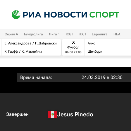
Серия А
Бундеслига
Лига 1
КХЛ
НХЛ
Евролига
НБА
Е. Александрова
Г. Дабровски
Аякс
Футбол
К. Гауфф
К. Макнейли
Шелбурн
06.08 21:00
Время начала:
24.03.2019 в 02:30
Jesus Pinedo
Завершен