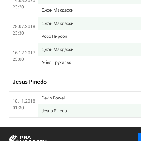
14.03.2020
23:20
Джон Макдесси
Джон Макдесси
28.07.2018
23:30
Росс Пирсон
Джон Макдесси
16.12.2017
23:00
Абел Трухильо
Jesus Pinedo
Devin Powell
18.11.2018
01:30
Jesus Pinedo