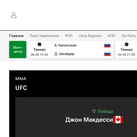
Главное
Лига Чемпионов
РПЛ
Лига Европы
АПЛ
Ла Лига
А. Калинская
Матч-
Теннис
Теннис
центр
Д. Шнайдер
06.08 19:30
06.08 21:00
MMA
UFC
Джон Макдесси