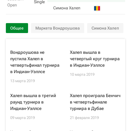
Single
Open
Симона Халеп
Общее
Маркета Вондроушова
Симона Халеп
Вондроушова не
Халеп вышла в
пустила Халеп в
четвертый круг турнира
четвертьфинал турнира
в Индиан-Уэллсе
в Индиан-Уэллсе
10 марта 2019
13 марта 2019
Халеп вышла в третий
Халеп проиграла Бенчич
раунд турнира в
в четвертьфинале
Индиан-Уэллсе
турнира в Дубае
09 марта 2019
21 февраля 2019