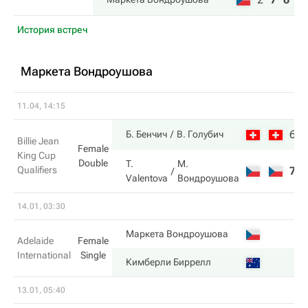
История встреч
Маркета Вондроушова
11.04, 14:15
6
Б. Бенчич
В. Голубич
Billie Jean
Female
King Cup
Double
T.
М.
Qualifiers
7
Valentova
Вондроушова
14.01, 03:30
Маркета Вондроушова
Adelaide
Female
International
Single
Кимберли Биррелл
13.01, 05:40