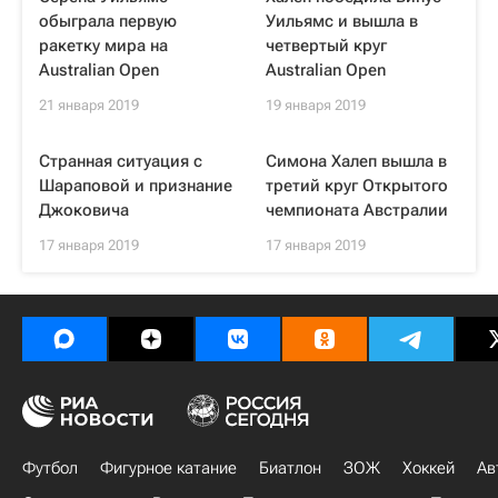
обыграла первую
Уильямс и вышла в
ракетку мира на
четвертый круг
Australian Open
Australian Open
21 января 2019
19 января 2019
Странная ситуация с
Симона Халеп вышла в
Шараповой и признание
третий круг Открытого
Джоковича
чемпионата Австралии
17 января 2019
17 января 2019
Футбол
Фигурное катание
Биатлон
ЗОЖ
Хоккей
Ав