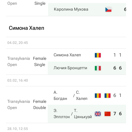
Open
Single
6
Каролина Мухова
Симона Халеп
04.02, 20:45
1
1
Симона Халеп
Transylvania
Female
Open
Single
6
6
Лючия Бронцетти
03.02, 16:40
А.
С.
6
1
Богдан
Халеп
Transylvania
Female
Open
Double
Э.
Т.
7
6
Эпплтон
Цяньхуэй
28.10, 12:55