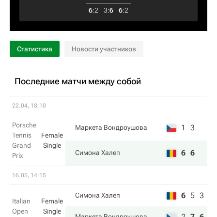
6
:
2
3
:
6
6
:
2
Статистика
Новости участников
Последние матчи между собой
22.04, 18:10
Porsche
1
3
Маркета Вондроушова
Tennis
Female
Grand
Single
6
6
Симона Халеп
Prix
16.05, 14:15
6
5
3
Симона Халеп
Italian
Female
Open
Single
2
7
6
Маркета Вондроушова