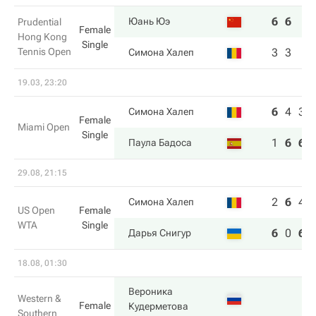
6
6
Юань Юэ
Prudential
Female
Hong Kong
Single
Tennis Open
3
3
Симона Халеп
19.03, 23:20
6
4
3
Симона Халеп
Female
Miami Open
Single
1
6
6
Паула Бадоса
29.08, 21:15
2
6
4
Симона Халеп
US Open
Female
WTA
Single
6
0
6
Дарья Снигур
18.08, 01:30
Вероника
Western &
Female
Кудерметова
Southern