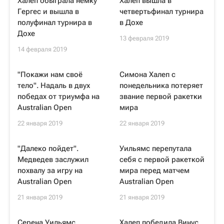
Халеп обыграла немку
Халеп вышла в
Гергес и вышла в
четвертьфинал турнира
полуфинал турнира в
в Дохе
Дохе
13 февраля 2019
14 февраля 2019
"Покажи нам своё
Симона Халеп с
тело". Надаль в двух
понедельника потеряет
победах от триумфа на
звание первой ракетки
Australian Open
мира
22 января 2019
22 января 2019
"Далеко пойдет".
Уильямс перепутала
Медведев заслужил
себя с первой ракеткой
похвалу за игру на
мира перед матчем
Australian Open
Australian Open
21 января 2019
21 января 2019
Серена Уильямс
Халеп победила Винус