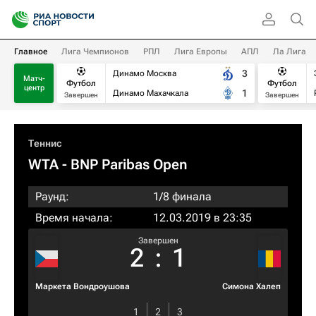
Главное
Лига Чемпионов
РПЛ
Лига Европы
АПЛ
Ла Лига
3
Динамо Москва
Матч-
Футбол
Футбол
центр
1
Динамо Махачкала
Завершен
Завершен
Теннис
WTA
- BNP Paribas Open
Раунд:
1/8 финала
Время начала:
12.03.2019 в 23:35
Завершен
2
:
1
Маркета Вондроушова
Симона Халеп
1
2
3