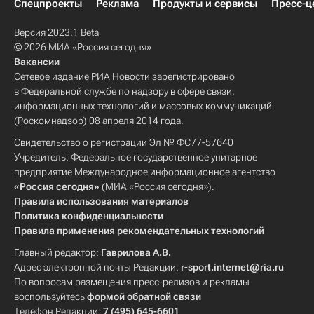
Спецпроекты
Реклама
Продукты и сервисы
Пресс-ц
Версия 2023.1 Beta
© 2026 МИА «Россия сегодня»
Вакансии
Сетевое издание РИА Новости зарегистрировано
в Федеральной службе по надзору в сфере связи,
информационных технологий и массовых коммуникаций
(Роскомнадзор) 08 апреля 2014 года.
Свидетельство о регистрации Эл № ФС77-57640
Учредитель: Федеральное государственное унитарное
предприятие Международное информационное агентство
«Россия сегодня»
(МИА «Россия сегодня»).
Правила использования материалов
Политика конфиденциальности
Правила применения рекомендательных технологий
Главный редактор:
Гаврилова А.В.
Адрес электронной почты Редакции:
r-sport.internet@ria.ru
По вопросам размещения пресс-релизов и рекламы
воспользуйтесь
формой обратной связи
Телефон Редакции:
7 (495) 645-6601