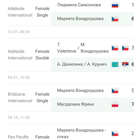
1
Людмила Самсонова
Adelaide
Female
International
Single
6
Маркета Вондроушова
12.01, 08:35
T.
М.
3
Valentova
Вондроушова
Adelaide
Female
International
Double
6
А. Данилина
А. Крунич
05.01, 12:35
5
Маркета Вондроушова
Brisbane
Female
International
Single
7
Магдалена Френх
20.10, 11:25
Маркета Вондроушова
-
2
отказ
Pan Pacific
Female