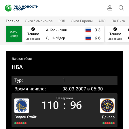
Главное
Лига Чемпионов
РПЛ
Лига Европы
АПЛ
Ла Лига
3
3
А. Калинская
Матч-
Теннис
Теннис
центр
6
6
Д. Шнайдер
Завершен
Завершен
Баскетбол
НБА
Тур:
1
Время начала:
08.03.2007 в 06:30
Завершен
110
:
96
Голден Стэйт
Денвер