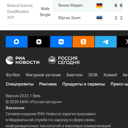
6
6
Янник Маден
Roland Garros,
Male
Qualification
Single
ATP
3
2
Юрген Зопп
Футбол
Фигурное катание
Биатлон
ЗОЖ
Хоккей
Ав
Спецпроекты
Реклама
Продукты и сервисы
Пресс-ц
Версия 2023.1 Beta
© 2026 МИА «Россия сегодня»
Вакансии
Сетевое издание РИА Новости зарегистрировано
в Федеральной службе по надзору в сфере связи,
информационных технологий и массовых коммуникаций