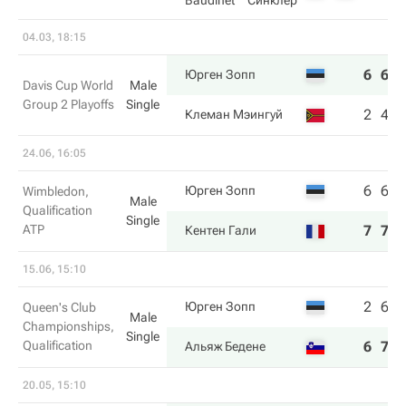
Baudinet
Синклер
04.03, 18:15
6
6
Юрген Зопп
Davis Cup World
Male
Group 2 Playoffs
Single
2
4
Клеман Мэингуй
24.06, 16:05
6
6
Юрген Зопп
Wimbledon,
Male
Qualification
Single
ATP
7
7
Кентен Гали
15.06, 15:10
2
6
Юрген Зопп
Queen's Club
Male
Championships,
Single
Qualification
6
7
Альяж Бедене
20.05, 15:10