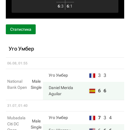
6
:
3
6
:
1
Статистика
Уго Умбер
06.08, 01:55
3
3
Уго Умбер
National
Male
Bank Open
Single
Daniel Merida
6
6
Aguilar
31.07, 01:40
7
3
4
Уго Умбер
Mubadala
Male
Citi DC
Single