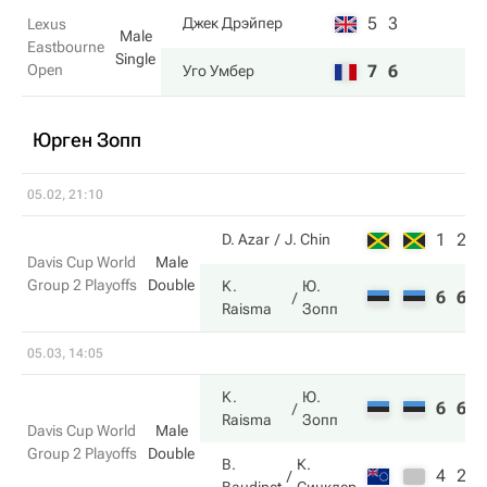
5
3
Джек Дрэйпер
Lexus
Male
Eastbourne
Single
Open
7
6
Уго Умбер
Юрген Зопп
05.02, 21:10
1
2
D. Azar
J. Chin
Davis Cup World
Male
Group 2 Playoffs
Double
K.
Ю.
6
6
Raisma
Зопп
05.03, 14:05
K.
Ю.
6
6
Raisma
Зопп
Davis Cup World
Male
Group 2 Playoffs
Double
B.
К.
4
2