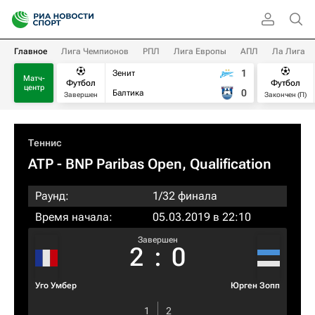
Главное
Лига Чемпионов
РПЛ
Лига Европы
АПЛ
Ла Лига
1
Зенит
Матч-
Футбол
Футбол
центр
0
Балтика
Завершен
Закончен (П)
Теннис
ATP
- BNP Paribas Open, Qualification
Раунд:
1/32 финала
Время начала:
05.03.2019 в 22:10
Завершен
2
:
0
Уго Умбер
Юрген Зопп
1
2