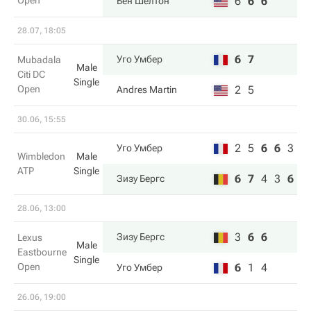
Open
6
6
6
Бен Шелтон
28.07, 18:05
6
7
Уго Умбер
Mubadala
Male
Citi DC
Single
Open
2
5
Andres Martin
30.06, 15:55
2
5
6
6
3
Уго Умбер
Wimbledon
Male
ATP
Single
6
7
4
3
6
Зизу Бергс
28.06, 13:00
3
6
6
Зизу Бергс
Lexus
Male
Eastbourne
Single
Open
6
1
4
Уго Умбер
26.06, 19:00