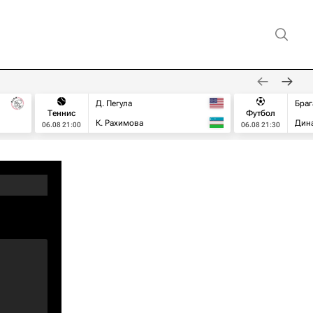
Д. Пегула
Браг
Теннис
Футбол
К. Рахимова
Дин
06.08 21:00
06.08 21:30