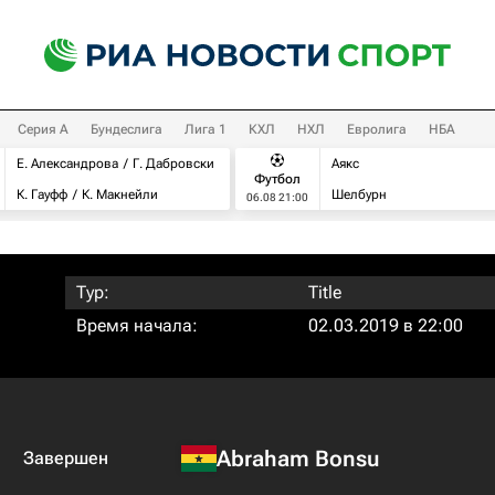
Серия А
Бундеслига
Лига 1
КХЛ
НХЛ
Евролига
НБА
Е. Александрова
Г. Дабровски
Аякс
Футбол
К. Гауфф
К. Макнейли
Шелбурн
06.08 21:00
Тур:
Title
Время начала:
02.03.2019 в 22:00
Abraham Bonsu
Завершен