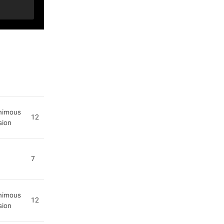
nimous
12
sion
7
nimous
12
sion