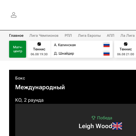
Главное
Лига Чемпионов
РПЛ
Лига Европы
АПЛ
Ла Лига
А. Калинская
Матч-
Теннис
Теннис
центр
Д. Шнайдер
06.08 19:30
06.08 21:00
Бокс
Международный
KO, 2 раунда
Leigh Wood