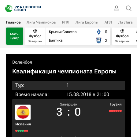
Главное
Лига Чемпионов
РПЛ
Лига Европы
АПЛ
Ла Лига
0
Крылья Советов
Матч-
Футбол
Футбол
центр
2
Балтика
Завершен
Завершен
Волейбол
Квалификация чемпионата Европы
Тур:
1
Время начала:
15.08.2018 в 21:00
Завершен
Грузия
3
:
0
Испания