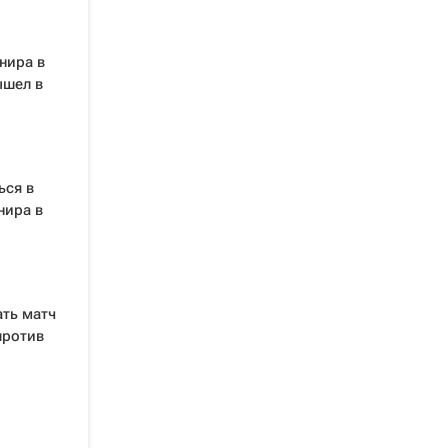
нира в
ышел в
ься в
нира в
ть матч
против