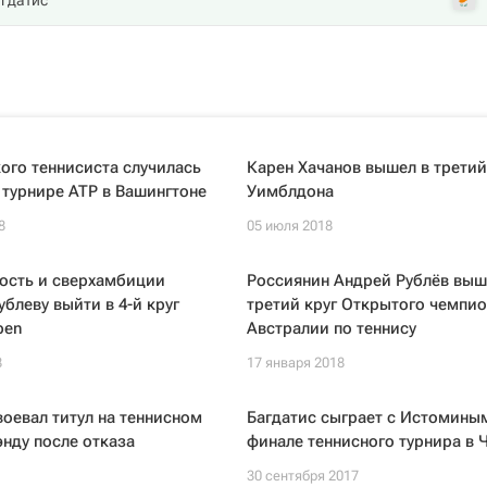
гдатис
ого теннисиста случилась
Карен Хачанов вышел в третий
 турнире ATP в Вашингтоне
Уимблдона
8
05 июля 2018
лость и сверхамбиции
Россиянин Андрей Рублёв выш
блеву выйти в 4-й круг
третий круг Открытого чемпио
pen
Австралии по теннису
8
17 января 2018
оевал титул на теннисном
Багдатис сыграет с Истомины
энду после отказа
финале теннисного турнира в 
30 сентября 2017