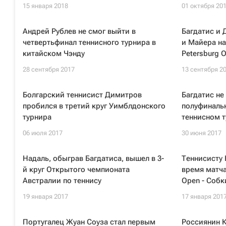
15 января 2018
01 октября 20
Андрей Рублев не смог выйти в
Багдатис и
четвертьфинал теннисного турнира в
и Майера на
китайском Чэнду
Petersburg 
28 сентября 2017
13 сентября 2
Болгарский теннисист Димитров
Багдатис не
пробился в третий круг Уимблдонского
полуфинальн
турнира
теннисном т
06 июля 2017
30 июня 2017
Надаль, обыграв Багдатиса, вышел в 3-
Теннисисту 
й круг Открытого чемпионата
время матча
Австралии по теннису
Open - Собк
19 января 2017
17 января 201
Португалец Жуан Соуза стал первым
Россиянин К