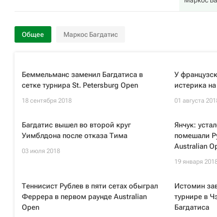
Маркос Ба
Общее
Маркос Багдатис
Беммельманс заменил Багдатиса в
У французск
сетке турнира St. Petersburg Open
истерика на
18 сентября 2018
01 августа 201
Багдатис вышел во второй круг
Янчук: уста
Уимблдона после отказа Тима
помешали Ру
Australian O
03 июля 2018
19 января 201
Теннисист Рублев в пяти сетах обыграл
Истомин зав
Феррера в первом раунде Australian
турнире в Ч
Open
Багдатиса