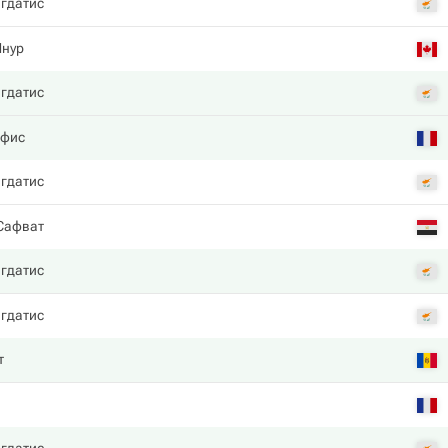
гдатис
Шнур
гдатис
нфис
гдатис
Сафват
гдатис
гдатис
т