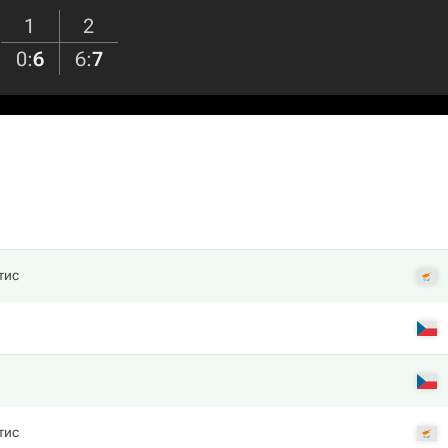
1
2
0
:
6
6
:
7
тис
тис