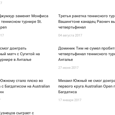
17
 Джумхур заменят Монфиса
Третья ракетка теннисного тур
 теннисном турнире St.
Вашингтоне канадец Раонич в
Open
четвертьфинал
017
04 августа 2017
 смог доиграть
Доминик Тим не сумел пробит
ый матч с Сугитой на
четвертьфинал теннисного тур
урнире в Анталье
Анталье
27 июня 2017
Южному стало плохо во
Михаил Южный не смог доигра
 с Багдатисом на Australian
первого круга Australian Open 
ин
Багдатиса
7
17 января 2017
узнецов сыграет с