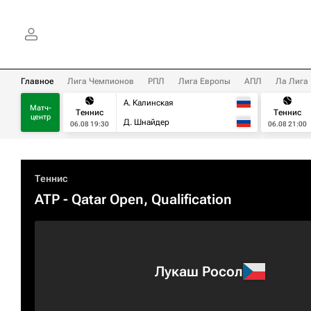
Главное
Лига Чемпионов
РПЛ
Лига Европы
АПЛ
Ла Лига
А. Калинская
Матч-
Теннис
Теннис
центр
Д. Шнайдер
06.08 19:30
06.08 21:00
Теннис
ATP
- Qatar Open, Qualification
Лукаш Росол