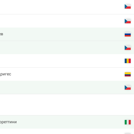
ев
дригес
рреттини