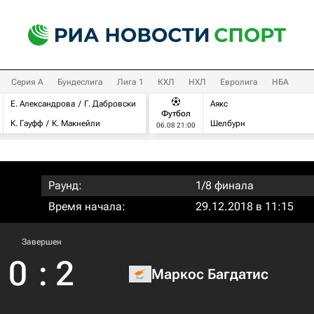
Серия А
Бундеслига
Лига 1
КХЛ
НХЛ
Евролига
НБА
Е. Александрова
Г. Дабровски
Аякс
Футбол
К. Гауфф
К. Макнейли
Шелбурн
06.08 21:00
Раунд:
1/8 финала
Время начала:
29.12.2018 в 11:15
Завершен
0
:
2
Маркос Багдатис