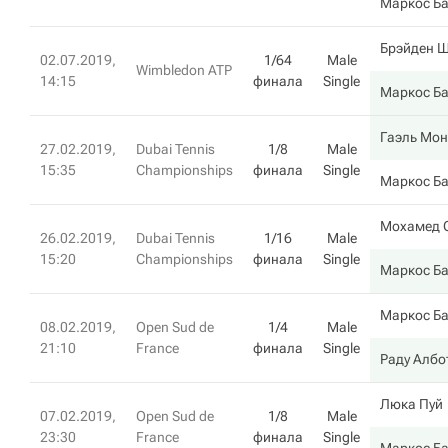
Маркос Ба
Брэйден 
02.07.2019,
1/64
Male
Wimbledon ATP
14:15
финала
Single
Маркос Ба
Гаэль Мо
27.02.2019,
Dubai Tennis
1/8
Male
15:35
Championships
финала
Single
Маркос Ба
Мохамед 
26.02.2019,
Dubai Tennis
1/16
Male
15:20
Championships
финала
Single
Маркос Ба
Маркос Ба
08.02.2019,
Open Sud de
1/4
Male
21:10
France
финала
Single
Раду Албо
Люка Пуй
07.02.2019,
Open Sud de
1/8
Male
23:30
France
финала
Single