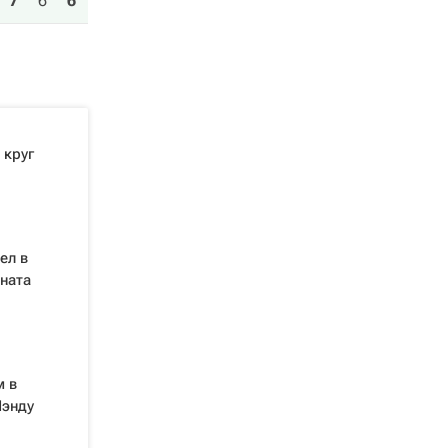
7
6
6
 круг
ел в
ната
м в
Чэнду