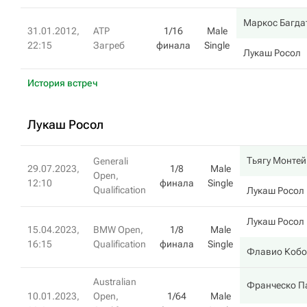
Маркос Багда
31.01.2012,
ATP
1/16
Male
22:15
Загреб
финала
Single
Лукаш Росол
История встреч
Лукаш Росол
Тьягу Монтей
Generali
29.07.2023,
1/8
Male
Open,
12:10
финала
Single
Qualification
Лукаш Росол
Лукаш Росол
15.04.2023,
BMW Open,
1/8
Male
16:15
Qualification
финала
Single
Флавио Кобо
Australian
Франческо П
10.01.2023,
Open,
1/64
Male