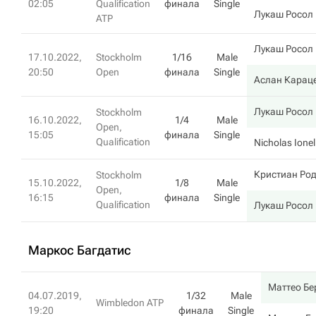
02:05
Qualification
финала
Single
Лукаш Росол
ATP
Лукаш Росол
17.10.2022,
Stockholm
1/16
Male
20:50
Open
финала
Single
Аслан Карац
Лукаш Росол
Stockholm
16.10.2022,
1/4
Male
Open,
15:05
финала
Single
Qualification
Nicholas Ionel
Кристиан Ро
Stockholm
15.10.2022,
1/8
Male
Open,
16:15
финала
Single
Qualification
Лукаш Росол
Маркос Багдатис
Маттео Бе
04.07.2019,
1/32
Male
Wimbledon ATP
19:20
финала
Single