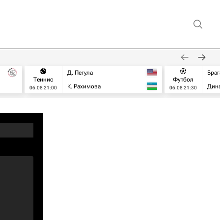
Д. Пегула
Браг
Теннис
Футбол
К. Рахимова
Дин
06.08 21:00
06.08 21:30