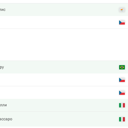
тис
ру
лли
ассаро