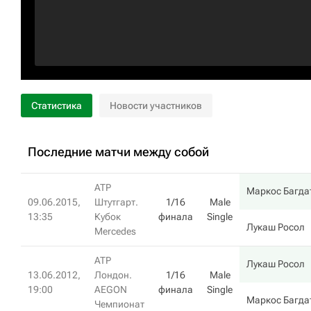
Статистика
Новости участников
Последние матчи между собой
ATP
Маркос Багда
09.06.2015,
Штутгарт.
1/16
Male
13:35
Кубок
финала
Single
Лукаш Росол
Mercedes
ATP
Лукаш Росол
13.06.2012,
Лондон.
1/16
Male
19:00
AEGON
финала
Single
Маркос Багда
Чемпионат