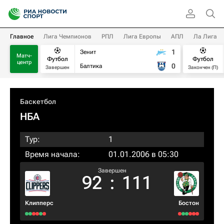
Главное
Лига Чемпионов
РПЛ
Лига Европы
АПЛ
Ла Лига
1
Зенит
Матч-
Футбол
Футбол
центр
0
Балтика
Завершен
Закончен (П)
Баскетбол
НБА
Тур:
1
Время начала:
01.01.2006 в 05:30
Завершен
92
:
111
Клипперс
Бостон