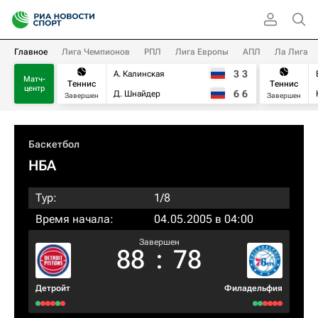
Главное
Лига Чемпионов
РПЛ
Лига Европы
АПЛ
Ла Лига
3
3
А. Калинская
Матч-
Теннис
Теннис
центр
6
6
Д. Шнайдер
Завершен
Завершен
Баскетбол
НБА
Тур:
1/8
Время начала:
04.05.2005 в 04:00
Завершен
88
:
78
Детройт
Филадельфия