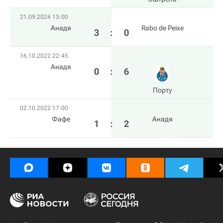
21.09.2024 13:00
Анадя
Rabo de Peixe
3
:
0
16.10.2022 22:45
Анадя
0
:
6
Порту
02.10.2022 17:00
Фафе
Анадя
1
:
2