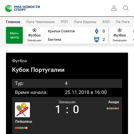
Главное
Лига Чемпионов
РПЛ
Лига Европы
АПЛ
Ла Лига
0
Крылья Советов
Матч-
Футбол
Футбол
центр
2
Балтика
Завершен
Завершен
Футбол
Кубок Португалии
Тур:
4
Время начала:
25.11.2018 в 16:00
Завершен
Анадя
1
:
0
Лейшоеш