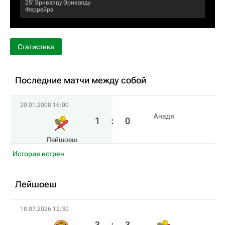
25‎’‎
Эривалду Эривалду
Феррейра
Статистика
Последние матчи между собой
20.01.2008 16:00
Анадя
1
:
0
Лейшоеш
История встреч
Лейшоеш
18.07.2026 12:30
3
:
3