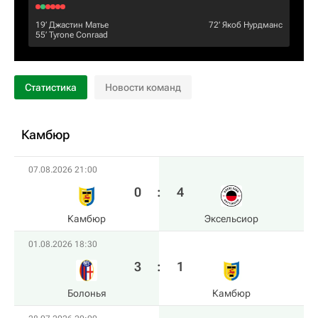
19‎’‎
Джастин Матье
72‎’‎
Якоб Нурдманс
55‎’‎
Tyrone Conraad
Статистика
Новости команд
Камбюр
07.08.2026 21:00
0
:
4
Камбюр
Эксельсиор
01.08.2026 18:30
3
:
1
Болонья
Камбюр