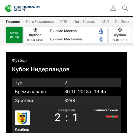
Главное
Лига Чемпионов
РПЛ
Лига Европы
АПЛ
Ла Лига
Динамо Москва
Матч-
Футбол
Футбол
центр
Динамо Махачкала
09.08 14:30
09.08 17:00
Футбол
Кубок Нидерландов
Тур:
2
Время начала:
30.10.2018 в 19:45
Зрители:
3298
Завершен
Конингклижке
2
:
1
Камбюр