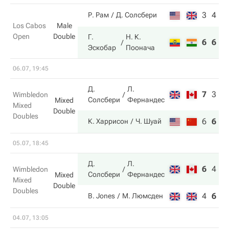
3
4
Р. Рам
Д. Солсбери
Los Cabos
Male
Open
Double
Г.
Н. К.
6
6
Эскобар
Поонача
06.07, 19:45
Д.
Л.
7
3
3
Wimbledon
Солсбери
Фернандес
Mixed
Mixed
Double
Doubles
6
6
6
К. Харрисон
Ч. Шуай
05.07, 18:45
Д.
Л.
6
4
6
Wimbledon
Солсбери
Фернандес
Mixed
Mixed
Double
Doubles
4
6
2
B. Jones
М. Люмсден
04.07, 13:05