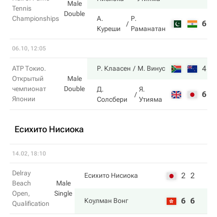
Male
Tennis
Double
Championships
А.
Р.
6
5
Куреши
Раманатан
06.10, 12:05
4
7
ATP Токио.
Р. Клаасен
М. Винус
Открытый
Male
чемпионат
Double
Д.
Я.
6
6
Японии
Солсбери
Утияма
Есихито Нисиока
14.02, 18:10
Delray
2
2
Есихито Нисиока
Beach
Male
Open,
Single
6
6
Коулман Вонг
Qualification