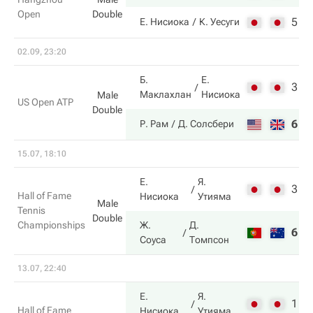
Open
Double
5
5
Е. Нисиока
К. Уесуги
02.09, 23:20
Б.
Е.
3
6
Маклахлан
Нисиока
Male
US Open ATP
Double
6
7
Р. Рам
Д. Солсбери
15.07, 18:10
Е.
Я.
3
6
Hall of Fame
Нисиока
Утияма
Male
Tennis
Double
Championships
Ж.
Д.
6
7
Соуса
Томпсон
13.07, 22:40
Е.
Я.
1
7
Hall of Fame
Нисиока
Утияма