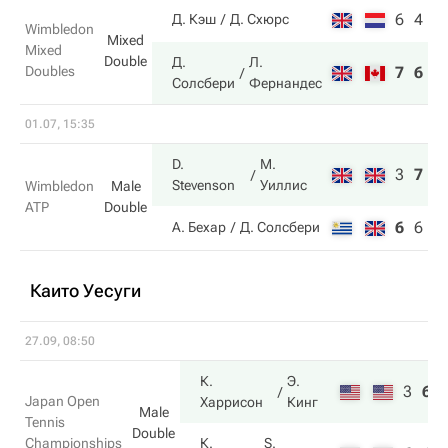
6
4
Д. Кэш
Д. Схюрс
Wimbledon
Mixed
Mixed
Double
Д.
Л.
Doubles
7
6
Солсбери
Фернандес
01.07, 15:35
D.
М.
3
7
6
Stevenson
Уиллис
Wimbledon
Male
ATP
Double
6
6
3
А. Бехар
Д. Солсбери
Каито Уесуги
27.09, 08:50
К.
Э.
3
6
Japan Open
Харрисон
Кинг
Male
Tennis
Double
Championships
К.
S.