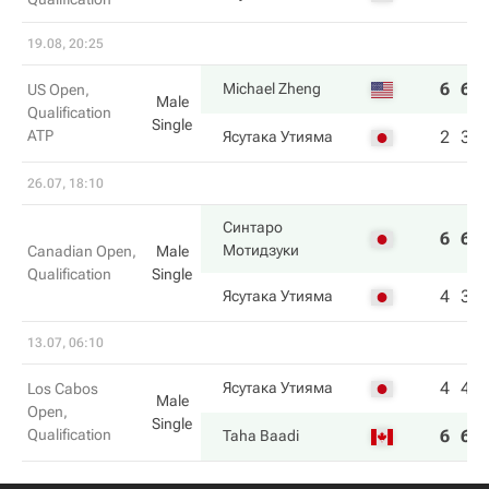
19.08, 20:25
6
6
Michael Zheng
US Open,
Male
Qualification
Single
ATP
2
3
Ясутака Утияма
26.07, 18:10
Синтаро
6
6
Мотидзуки
Canadian Open,
Male
Qualification
Single
4
3
Ясутака Утияма
13.07, 06:10
4
4
Ясутака Утияма
Los Cabos
Male
Open,
Single
Qualification
6
6
Taha Baadi