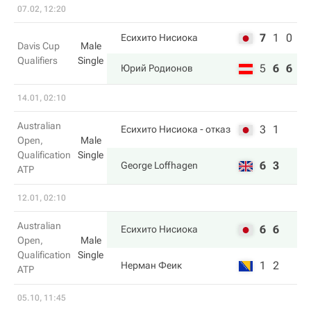
07.02, 12:20
7
1
0
Есихито Нисиока
Davis Cup
Male
Qualifiers
Single
5
6
6
Юрий Родионов
14.01, 02:10
Australian
3
1
Есихито Нисиока
- отказ
Open,
Male
Qualification
Single
6
3
George Loffhagen
ATP
12.01, 02:10
Australian
6
6
Есихито Нисиока
Open,
Male
Qualification
Single
1
2
Нерман Феик
ATP
05.10, 11:45