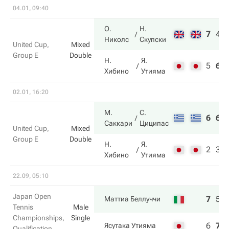
04.01, 09:40
О.
Н.
7
4
Николс
Скупски
United Cup,
Mixed
Group E
Double
Н.
Я.
5
6
Хибино
Утияма
02.01, 16:20
М.
С.
6
6
Саккари
Циципас
United Cup,
Mixed
Group E
Double
Н.
Я.
2
3
Хибино
Утияма
22.09, 05:10
Japan Open
7
5
Маттиа Беллуччи
Tennis
Male
Championships,
Single
6
7
Ясутака Утияма
Qualification