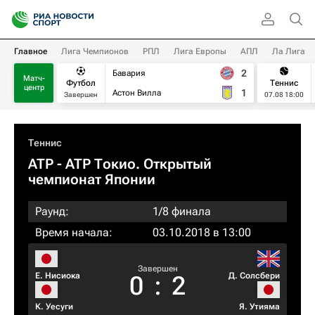
Главное
Лига Чемпионов
РПЛ
Лига Европы
АПЛ
Ла Лига
2
Бавария
Матч-
Футбол
Теннис
центр
1
Астон Вилла
Завершен
07.08 18:00
Теннис
ATP
- ATP Токио. Открытый
чемпионат Японии
Раунд:
1/8 финала
Время начала:
03.10.2018 в 13:00
Завершен
Е. Нисиока
Д. Солсбери
0
:
2
К. Уесуги
Я. Утияма