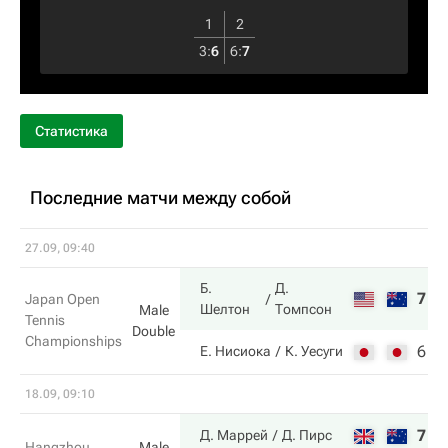
1
2
3
:
6
6
:
7
Статистика
Последние матчи между собой
27.09, 09:40
Б.
Д.
7
6
Japan Open
Шелтон
Томпсон
Male
Tennis
Double
Championships
6
2
Е. Нисиока
К. Уесуги
18.09, 09:10
7
7
Д. Маррей
Д. Пирс
Hangzhou
Male