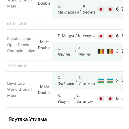
World Group 1
Double
Main
Б.
К.
6
7
Маклахлан
Уесуги
03.10, 13:40
6
6
Т. Мацуи
К. Уесуги
Rakuten Japan
Male
Open Tennis
Double
С.
Й.
Championships
3
7
Жилле
Флиген
17.09, 08:15
С.
Д.
3
7
Davis Cup
Файзиев
Истомин
Male
World Group 1
Double
Main
К.
Ё.
6
6
Уесуги
Ватануки
Ясутака Утияма