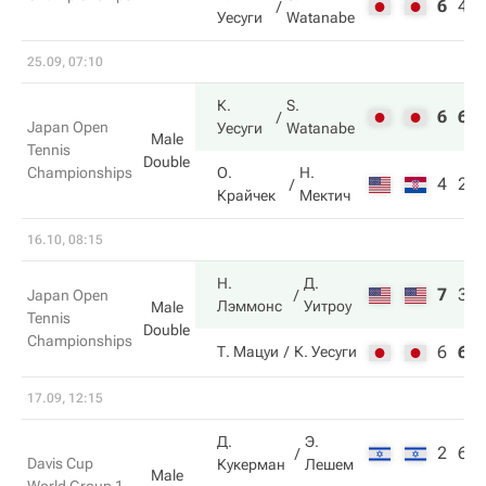
6
4
Уесуги
Watanabe
25.09, 07:10
К.
S.
6
6
Japan Open
Уесуги
Watanabe
Male
Tennis
Double
Championships
О.
Н.
4
2
Крайчек
Мектич
16.10, 08:15
Н.
Д.
7
3
Japan Open
Лэммонс
Уитроу
Male
Tennis
Double
Championships
6
6
Т. Мацуи
К. Уесуги
17.09, 12:15
Д.
Э.
2
6
Davis Cup
Кукерман
Лешем
Male