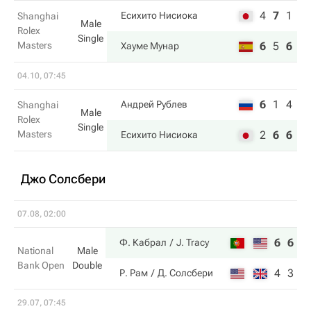
4
7
1
Есихито Нисиока
Shanghai
Male
Rolex
Single
Masters
6
5
6
Хауме Мунар
04.10, 07:45
6
1
4
Андрей Рублев
Shanghai
Male
Rolex
Single
Masters
2
6
6
Есихито Нисиока
Джо Солсбери
07.08, 02:00
6
6
Ф. Кабрал
J. Tracy
National
Male
Bank Open
Double
4
3
Р. Рам
Д. Солсбери
29.07, 07:45