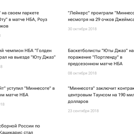
 на своем паркете
"Лейкерс" проиграли "Миннесо
ту" в матче НБА, Роуз
несмотря на 29 очков Джеймс
чков
30 октября 2018
8
й чемпион НБА "Голден
Баскетболисты "Юты Джаз" на
рал на выезде "Юту Джаз"
поражение "Портленду" в
предсезонном матче НБА
18
08 октября 2018
йт" уступил "Миннесоте" в
"Миннесота" заключит контрак
ом матче НБА
центровым Таунсом на 190 ми
долларов
018
23 сентября 2018
сборной России по
Кацикарис стал