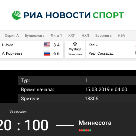
Серия А
Бундеслига
Лига 1
КХЛ
НХЛ
Евролига
НБА
3
4
I. Jovic
Кельн
Футбол
6
6
А. Корнеева
Реал Сосьедад
Завершен
Тур:
1
Время начала:
15.03.2019 в 04:00
Зрители:
18306
Завершен
20
:
100
Миннесота