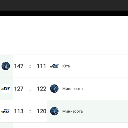
147
:
111
Юта
127
:
122
Миннесота
113
:
120
Миннесота