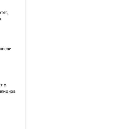
те",
а
несли
т с
ллионов