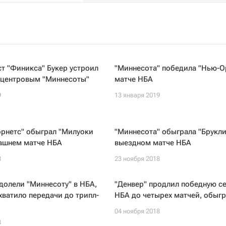
т "Финикса" Букер устроил
"Миннесота" победила "Нью-О
с центровым "Миннесоты"
матче НБА
9
13 января 2019
орнетс" обыграл "Милуоки
"Миннесота" обыграла "Брукли
машнем матче НБА
выездном матче НБА
8
23 ноября 2018
долели "Миннесоту" в НБА,
"Денвер" продлил победную с
хватило передачи до трипл-
НБА до четырех матчей, обыгр
04 ноября 2018
8