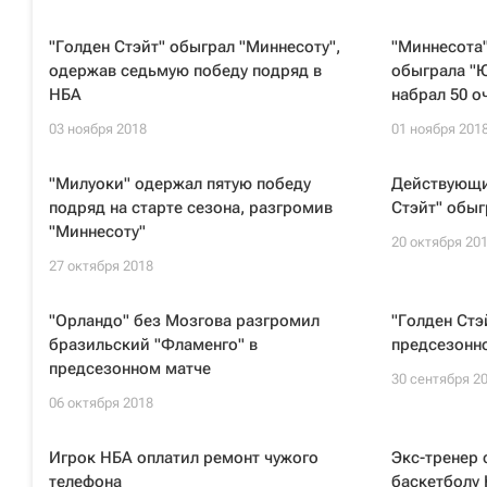
"Голден Стэйт" обыграл "Миннесоту",
"Миннесота"
одержав седьмую победу подряд в
обыграла "Ю
НБА
набрал 50 о
03 ноября 2018
01 ноября 201
"Милуоки" одержал пятую победу
Действующи
подряд на старте сезона, разгромив
Стэйт" обыг
"Миннесоту"
20 октября 20
27 октября 2018
"Орландо" без Мозгова разгромил
"Голден Стэ
бразильский "Фламенго" в
предсезонн
предсезонном матче
30 сентября 2
06 октября 2018
Игрок НБА оплатил ремонт чужого
Экс-тренер 
телефона
баскетболу 