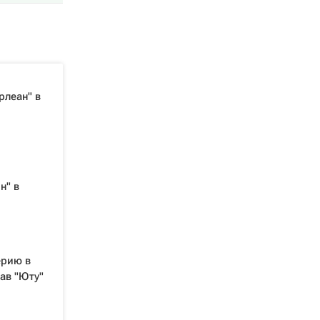
рлеан" в
н" в
ерию в
ав "Юту"