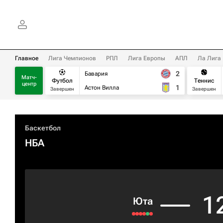
Главное
Лига Чемпионов
РПЛ
Лига Европы
АПЛ
Ла Лига
2
Бавария
Матч-
Футбол
Теннис
центр
1
Астон Вилла
Завершен
Завершен
Баскетбол
НБА
1
Юта