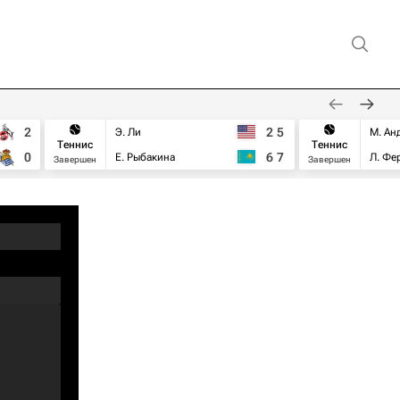
2
2
5
Э. Ли
М. Ан
Теннис
Теннис
0
6
7
Е. Рыбакина
Л. Фе
Завершен
Завершен