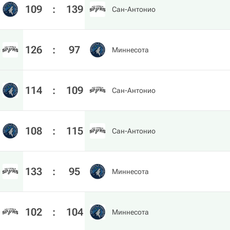
109
:
139
Сан-Антонио
126
:
97
Миннесота
114
:
109
Сан-Антонио
108
:
115
Сан-Антонио
133
:
95
Миннесота
102
:
104
Миннесота