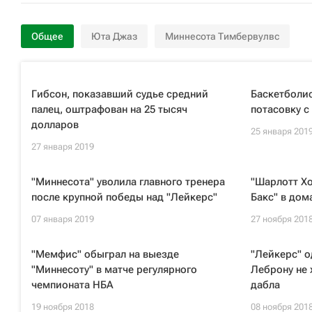
Общее
Юта Джаз
Миннесота Тимбервулвс
Гибсон, показавший судье средний
Баскетболис
палец, оштрафован на 25 тысяч
потасовку 
долларов
25 января 201
27 января 2019
"Миннесота" уволила главного тренера
"Шарлотт Х
после крупной победы над "Лейкерс"
Бакс" в до
07 января 2019
27 ноября 201
"Мемфис" обыграл на выезде
"Лейкерс" о
"Миннесоту" в матче регулярного
Леброну не 
чемпионата НБА
дабла
19 ноября 2018
08 ноября 201