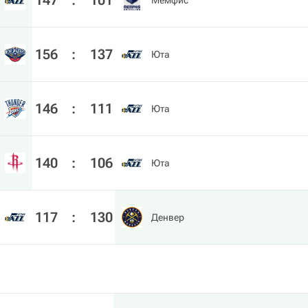
147
:
101
Мемфис
156
:
137
Юта
146
:
111
Юта
140
:
106
Юта
117
:
130
Денвер