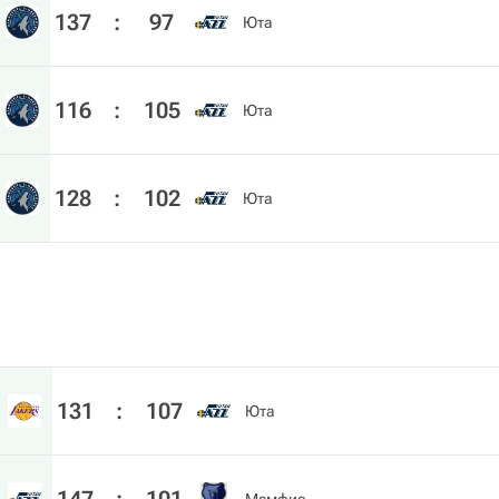
137
:
97
Юта
116
:
105
Юта
128
:
102
Юта
131
:
107
Юта