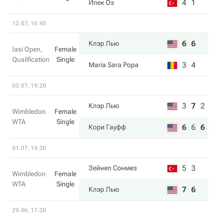
4
1
Ипек Оз
12.07, 16:45
6
6
Клэр Лью
Iasi Open,
Female
Qualification
Single
3
4
Maria Sara Popa
03.07, 19:20
3
7
2
Клэр Лью
Wimbledon
Female
WTA
Single
6
6
6
Кори Гауфф
01.07, 14:30
5
3
Зейнеп Сонмез
Wimbledon
Female
WTA
Single
7
6
Клэр Лью
29.06, 17:30