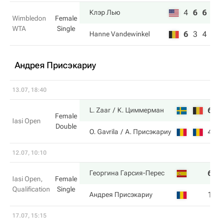
4
6
6
Клэр Лью
Wimbledon
Female
WTA
Single
6
3
4
Hanne Vandewinkel
Андрея Присэкариу
13.07, 18:40
6
L. Zaar
К. Циммерман
Female
Iasi Open
Double
4
O. Gavrila
А. Присэкариу
12.07, 10:10
6
Георгина Гарсия-Перес
Iasi Open,
Female
Qualification
Single
1
Андрея Присэкариу
17.07, 15:15