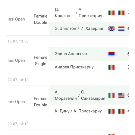
Д.
А.
2
Красюн
Присэкариу
Female
Iasi Open
Double
6
Э. Эпплтон
И. Хаверлаг
15.07, 13:30
6
Элина Аванесян
Female
Iasi Open
Single
3
Андрея Присэкариу
22.07, 18:10
А.
С.
6
Морателли
Сантамария
Female
Iasi Open
Double
4
К. Дину
А. Присэкариу
20.07, 13:10