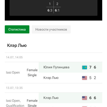
1
2
6
:
3
6
:
1
Статистика
Новости участников
Клэр Лью
14.07, 14:05
7
6
Юлия Путинцева
Female
Iasi Open
Single
5
2
Клэр Лью
13.07, 13:35
6
6
Клэр Лью
Iasi Open,
Female
Qualification
Single