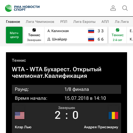
Главное
Лига Чемпионов
РПЛ
Лига Европы
АПЛ
Ла Лига
3
3
А. Калинская
Е
Матч-
Теннис
Теннис
центр
6
6
Д. Шнайдер
К
Завершен
2-й сет
Теннис
WTA
- WTA Бухарест. Открытый
чемпионат.Квалификация
Раунд:
1/8 финала
Время начала:
15.07.2018 в 14:10
Завершен
2
:
0
Клэр Лью
Андрея Присэкариу