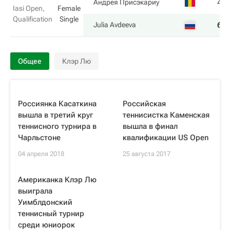
4
Андрея Присэкариу
Iasi Open,
Female
Qualification
Single
6
Julia Avdeeva
Общее
Клэр Лю
Россиянка Касаткина
Российская
вышла в третий круг
теннисистка Каменская
теннисного турнира в
вышла в финал
Чарльстоне
квалификации US Open
04 апреля 2018
25 августа 2017
Американка Клэр Лю
выиграла
Уимблдонский
теннисный турнир
среди юниорок