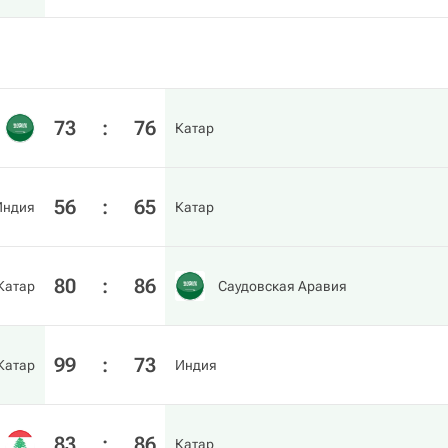
73
:
76
Катар
56
:
65
Индия
Катар
80
:
86
Катар
Саудовская Аравия
99
:
73
Катар
Индия
83
:
86
Катар