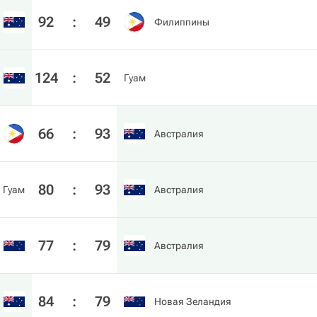
92
:
49
Филиппины
124
:
52
Гуам
66
:
93
Австралия
80
:
93
Гуам
Австралия
77
:
79
Австралия
84
:
79
Новая Зеландия