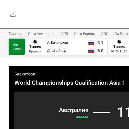
Главное
Лига Чемпионов
РПЛ
Лига Европы
АПЛ
Ла Лига
3
1
А. Калинская
Матч-
Теннис
Теннис
центр
6
0
Д. Шнайдер
Прерван
06.08 21:20
Баскетбол
World Championships Qualification Asia 1
1
Австралия