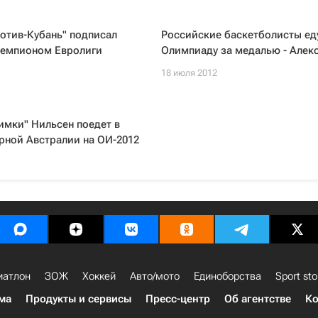
отив-Кубань" подписал
Российские баскетболисты еду
чемпионом Евролиги
Олимпиаду за медалью - Алек
18 июля 2012
имки" Нильсен поедет в
рной Австралии на ОИ-2012
иатлон
ЗОЖ
Хоккей
Авто/мото
Единоборства
Sport sto
ма
Продукты и сервисы
Пресс-центр
Об агентстве
Ко