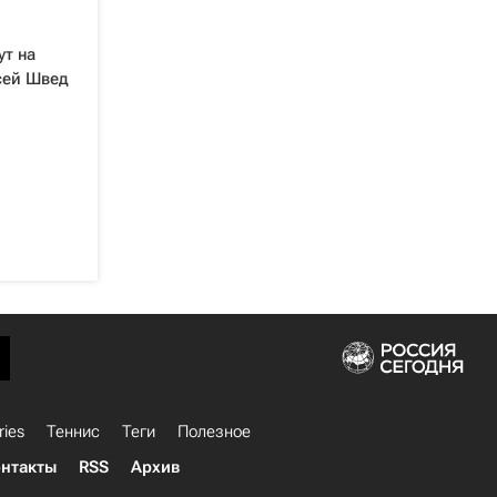
т на
сей Швед
ries
Теннис
Теги
Полезное
нтакты
RSS
Архив