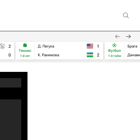
2
1
Д. Пегула
Брага
Теннис
Футбол
0
2
К. Рахимова
Динам
1-й сет
1-й тайм