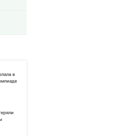
опала в
лимпиаде
теряли
ы