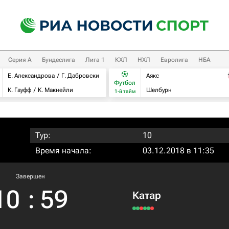
Серия А
Бундеслига
Лига 1
КХЛ
НХЛ
Евролига
НБА
Е. Александрова
Г. Дабровски
Аякс
Футбол
К. Гауфф
К. Макнейли
Шелбурн
1-й тайм
Тур:
10
Время начала:
03.12.2018 в 11:35
Завершен
10
:
59
Катар