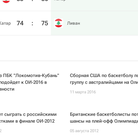
74
:
75
Катар
Ливан
з ПБК "Локомотив-Кубань"
Сборная США по баскетболу п
 подойдет к ОИ-2016 в
группу с австралийцами на О
вности
11 марта 2016
ет сыграть с российскими
Британские баскетболисты по
стками в финале ОИ-2012
шансы на плей-офф Олимпиад
2
05 августа 2012