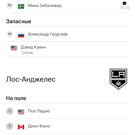
Мика Зибанежад
93
20:32
Запасные
Александр Георгиев
40
Дэвид Куинн
Тренер
Лос-Анджелес
На поле
Пол Ладью
2
Дион Фано
3