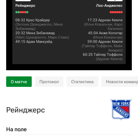
Рейнджерс
Лос-Анджелес
08:32
Крис Крайдер
17:23
Адриан Кемпе
(
Энтони Деанджелло
,
Мика
(
Илья Ковальчук
,
Карл
Зибанежад
)
Хагелин
)
20:32
Мика Зибанежад
45:04
Анже Копитар
(
Матс Цуккарелло
,
Марк Стаал
)
(
Илья Ковальчук
)
49:15
Адам Маккуэйд
59:00
Адриан Кемпе
(
Тайлер Тоффоли
,
Майк
Амадио
)
60:25
Тайлер Тоффоли
(
Адриан Кемпе
)
О матче
Протокол
Статистика
Новости коман
Рейнджерс
На поле