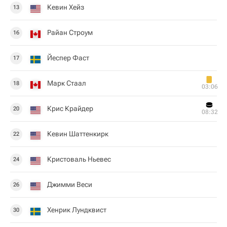
Кевин Хейз
13
Райан Строум
16
Йеспер Фаст
17
Марк Стаал
18
03:06
Крис Крайдер
20
08:32
Кевин Шаттенкирк
22
Кристоваль Ньевес
24
Джимми Веси
26
Хенрик Лундквист
30