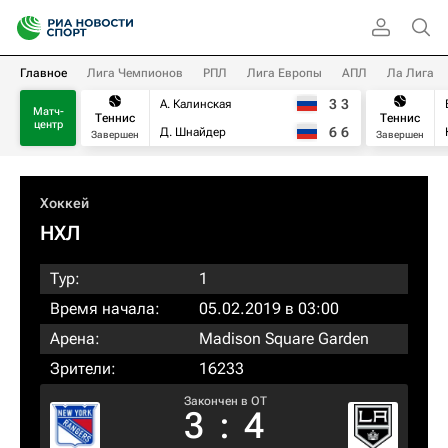
Главное
Лига Чемпионов
РПЛ
Лига Европы
АПЛ
Ла Лига
3
3
А. Калинская
Матч-
Теннис
Теннис
центр
6
6
Д. Шнайдер
Завершен
Завершен
Хоккей
НХЛ
Тур:
1
Время начала:
05.02.2019 в 03:00
Арена:
Madison Square Garden
Зрители:
16233
Закончен в OT
3
:
4