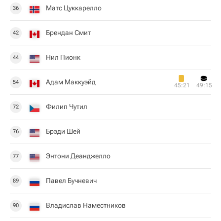
Матс Цуккарелло
36
Брендан Смит
42
Нил Пионк
44
Адам Маккуэйд
54
45:21
49:15
Филип Чутил
72
Брэди Шей
76
Энтони Деанджелло
77
Павел Бучневич
89
Владислав Наместников
90