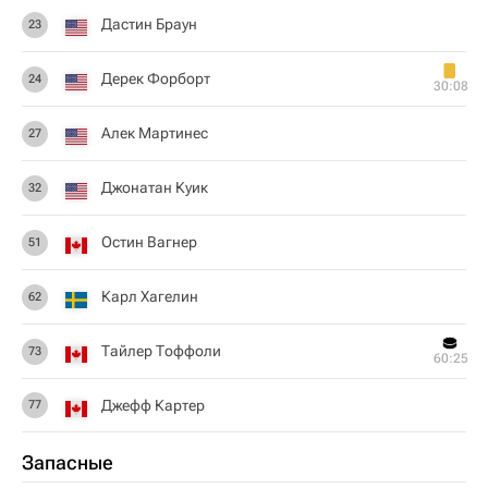
Дастин Браун
23
Дерек Форборт
24
30:08
Алек Мартинес
27
Джонатан Куик
32
Остин Вагнер
51
Карл Хагелин
62
Тайлер Тоффоли
73
60:25
Джефф Картер
77
Запасные