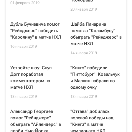
"Колорадо"
01 февраля 2019
20 января 2019
Дубль Бучневича помог
Шайба Панарина
"Рейнджерс" победить
помогла "Коламбусу"
"Каролину" в матче НХЛ
обыграть "Рейнджерс" в
матче НХЛ
16 января 2019
14 января 2019
Устройте шоу: Снуп
"Кингз" победили
Догг поработал
"Питтсбург", Ковальчук
комментатором на
и Малкин набрали по
матче НХЛ
одному очку
13 января 2019
13 января 2019
Александр Георгиев
"Оттава" добилась
помог "Рейнджерс"
волевой победы над
обыграть "Айлендерс" в
"Кингз" в матче
дерби Нью-Йорка
чемпионата НХЛ