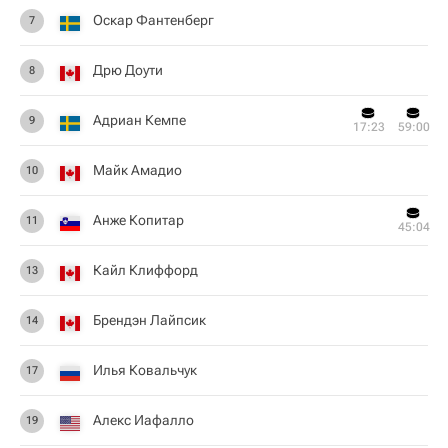
Оскар Фантенберг
7
Дрю Доути
8
Адриан Кемпе
9
17:23
59:00
Майк Амадио
10
Анже Копитар
11
45:04
Кайл Клиффорд
13
Брендэн Лайпсик
14
Илья Ковальчук
17
Алекс Иафалло
19