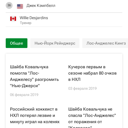
Джек Кэмпбелл
36
Willie Desjardins
Тренер
Общее
Нью-Йорк Рейнджерс
Лос-Анджелес Кингз
Шайба Ковальчука
Кучеров первым в
помогла "Лос-
сезоне набрал 80 очков
Анджелесу" разгромить
в НХЛ
"Нью-Джерси"
03 февраля 2019
06 февраля 2019
Российский хоккеист в
Шайба Ковальчука не
НХЛ потерял лезвие и
спасла "Лос-Анджелес"
минуту играл на коленях
от поражения от